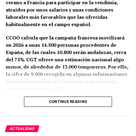
verano a Francia para participar en la vendimia,
atraídos por unos salarios y unas condiciones
laborales más favorables que las ofrecidas
habitualmente en el campo español.
CCOO calcula que la campaña francesa movilizará
en 2026 a unas 14.500 personas procedentes de
España, de las cuales 10.800 serán andaluzas, cerca
del 75%. UGT ofrece una estimación nacional algo
menor, de alrededor de 13.000 temporeros. Por ello,
la cifra de 9.000 recogida en algunas informaciones
sería una previsión más baja que la presentada
posteriormente por CCOO.
Granada y Jaén aportarán conjuntamente unos 8.000
CONTINUE READING
trabajadores. También partirán cuadrillas desde la
Sierra Norte de Córdoba, la Sierra de Cádiz, el sur de
Sevilla, la zona malagueña de Teba y varios
ACTUALIDAD
municipios de Almería.