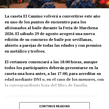
Salario bruto por hora.
Duración mínima del contrato.
La caseta El Camino volverá a convertirse este año
Horario y pago de horas extraordinarias.
en uno de los puntos de encuentro para los
Condiciones del alojamiento.
aficionados al baile durante la Feria de Marchena
Comidas incluidas.
2026. El sábado 29 de agosto acogerá una nueva
edición de su concurso de baile por sevillanas,
Transporte hasta las parcelas.
abierto a parejas de todas las edades y con premios
El marqués de Cádiz vuelve a
Alta en la Seguridad Social agraria francesa.
en metálico y trofeos.
Los sindicatos advierten de que nadie debe cobrar al
entrar cada agosto en Málaga
El certamen comenzará a las 18:00 horas, aunque
trabajador por conseguirle una oferta. Recomiendan
todos los participantes deberán presentarse en la
viajar con el contrato acordado directamente con la
La Feria de Málaga nació de la conmemoración de la
caseta una hora antes, a las 17:00, para acreditar su
explotación y desconfiar de anuncios difundidos por
incorporación de la ciudad a la Corona de Castilla,
edad mediante DNI o, en el caso de los menores, con
redes sociales que soliciten pagos anticipados.
consumada en agosto de 1487. La entrada solemne
la correspondiente hoja del libro de familia.
de los Reyes Católicos se produjo el 19 de agosto,
Por qué prefieren Francia
después de uno de los asedios más largos y duros de
Las inscripciones permanecerán abiertas hasta el
la Guerra de Granada.
jueves 27 de agosto, inclusive. Las parejas
La principal razón es económica. Los jornaleros
CONTINUE READING
interesadas deberán remitir la documentación de