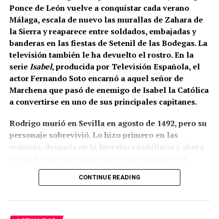
de un mes. La fecha exacta depende de la
Ponce de León vuelve a conquistar cada verano
maduración de la uva y de las temperaturas.
Málaga, escala de nuevo las murallas de Zahara de
la Sierra y reaparece entre soldados, embajadas y
Cuánto se cobra
banderas en las fiestas de Setenil de las Bodegas. La
televisión también le ha devuelto el rostro. En la
El salario mínimo oficial francés es de 12,02 euros
serie
Isabel
, producida por Televisión Española, el
brutos por hora. Sin embargo, las ofertas actuales
actor Fernando Soto encarnó a aquel señor de
consultadas por France Travail ofrecen entre 12,31 y
Marchena que pasó de enemigo de Isabel la Católica
14,50 euros brutos, dependiendo de la finca y del
a convertirse en uno de sus principales capitanes.
trabajo realizado.
Rodrigo murió en Sevilla en agosto de 1492, pero su
CCOO calcula unos ingresos de entre 1.900 y 2.337
personaje sobrevivió. Lo hizo primero en las
euros netos mensuales, que pueden aproximarse a
crónicas, después en la literatura nobiliaria y ahora
2.400 euros cuando se realizan horas extraordinarias
en las fiestas históricas con las que numerosos
o se reciben complementos.
municipios andaluces reconstruyen su pasado. Como
CONTINUE READING
el Cid, sigue ganando batallas después de muerto,
La jornada ordinaria es de 35 horas semanales. Las
aunque sus victorias actuales ya no se libran con
horas adicionales deben pagarse con los siguientes
lanzas y artillería, sino en la memoria colectiva.
recargos: