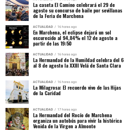
La caseta El Camino celebrará el 29 de
de las Hijas de la Caridad de San Vicente
parcial o total de forma imperceptible.
agosto su concurso de baile por sevillanas
de Paúl, se encuentran expuestos en el
de la Feria de Marchena
«El daño que provoca el Sol en nuestros ojos es
interior de la capilla en la que sor Catalina
indoloro. Tú puedes estar viéndolo y, sin darte
ACTUALIDAD
16 horas ago
experimentó las visiones, situada en la
En Marchena, el eclipse dejará un sol
cuenta, te estás quemando la vista. Cuando notas
oscurecido al 94,84% el 12 de agosto a
que ves borroso y te frotas los ojos, ya da igual; los
casa madre de las Hijas de la Caridad de
partir de las 19:50
daños son irreversibles y para toda la vida», advirtió
San Vicente de Paúl, en París.
Inazio con rotundidad. La retina carece de
ACTUALIDAD
16 horas ago
La Hermandad de la Humildad celebra del 6
receptores de dolor, lo que convierte a este tipo de
Así en 1964 se celebró el centenario de
al 8 de agosto la XXIII Velá de Santa Clara
lesiones en una trampa silenciosa.
la llegada a Marchena de las hijas de la
Caridad.
La conquista se realizó mediante escaladores que
ACTUALIDAD
16 horas ago
La Milagrosa: El recuerdo vivo de las Hijas
alcanzaron las defensas en una operación
El día 19 de junio de 1864 lle­gaban a
de la Caridad
arriesgada. El éxito tuvo consecuencias territoriales
Marchena las Hijas de la Caridad. Las
directas: la villa quedó vinculada a la Casa de Arcos
y Rodrigo recibió posteriormente el título de
esperaban el ve­cindario entero, presidido
ACTUALIDAD
17 horas ago
La Hermandad del Rocío de Marchena
marqués de Zahara.
por su Ayuntamiento y los sacerdotes de
organiza un autobús para vivir la histórica
Venida de la Virgen a Almonte
la localidad. Al aparecer en lontananza el
En 2025, la localidad celebró una nueva edición de la