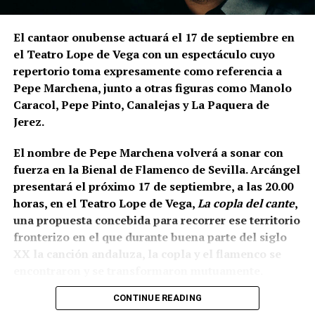
parte superior levantaron la muralla y, en una
posición inferior, una
estructura ataludada que
El cantaor onubense actuará el 17 de septiembre en
inicialmente servía como refuerzo o contrafuerte y
el Teatro Lope de Vega con un espectáculo cuyo
que posteriormente adquirió función de antemuro o
repertorio toma expresamente como referencia a
barbacana.
Entre ambas estructuras se fueron
Pepe Marchena, junto a otras figuras como Manolo
colocando rellenos de tierra separados por
Caracol, Pepe Pinto, Canalejas y La Paquera de
tongadas de cal hasta conformar la liza,
Jerez.
documentada a una cota de 133,48 metros sobre el
nivel del mar.
El nombre de Pepe Marchena volverá a sonar con
fuerza en la Bienal de Flamenco de Sevilla. Arcángel
presentará el próximo 17 de septiembre, a las 20.00
horas, en el Teatro Lope de Vega,
La copla del cante
,
una propuesta concebida para recorrer ese territorio
fronterizo en el que durante buena parte del siglo
XX la canción andaluza, la copla y el flamenco se
encontraron y se transformaron mutuamente.
CONTINUE READING
La propia organización ha definido el espectáculo