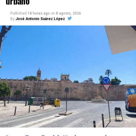
urbano
Published
18 horas ago
on
8 agosto, 2026
By
José Antonio Suárez López