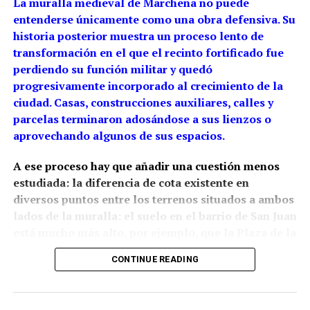
La muralla medieval de Marchena no puede
entenderse únicamente como una obra defensiva. Su
historia posterior muestra un proceso lento de
transformación en el que el recinto fortificado fue
perdiendo su función militar y quedó
progresivamente incorporado al crecimiento de la
ciudad. Casas, construcciones auxiliares, calles y
parcelas terminaron adosándose a sus lienzos o
aprovechando algunos de sus espacios.
A ese proceso hay que añadir una cuestión menos
estudiada: la diferencia de cota existente en
diversos puntos entre los terrenos situados a ambos
lados de la muralla: el suelo en el barrio de San Juan
está mucho más alto, por ejemplo, que la Plaza de la
Constitución.
La arqueología ha demostrado que
CONTINUE READING
esta relación con el relieve estaba presente desde la
propia construcción medieval, aunque las cotas
actuales son también resultado de siglos de