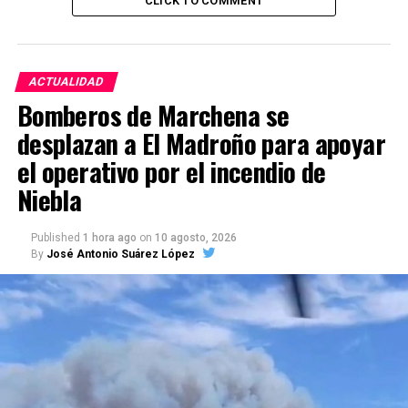
CLICK TO COMMENT
ACTUALIDAD
Bomberos de Marchena se
desplazan a El Madroño para apoyar
el operativo por el incendio de
Niebla
Published
1 hora ago
on
10 agosto, 2026
By
José Antonio Suárez López