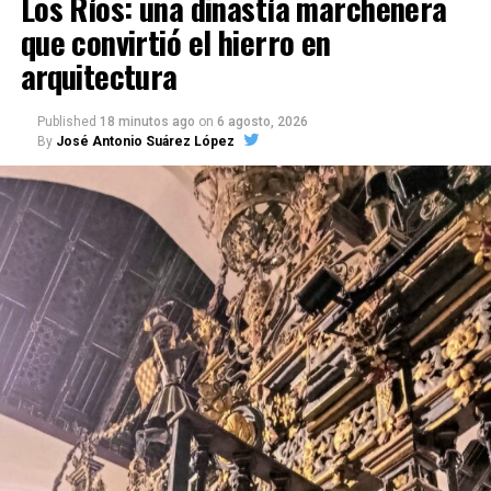
Los Ríos: una dinastía marchenera
que convirtió el hierro en
arquitectura
Published
18 minutos ago
on
6 agosto, 2026
By
José Antonio Suárez López