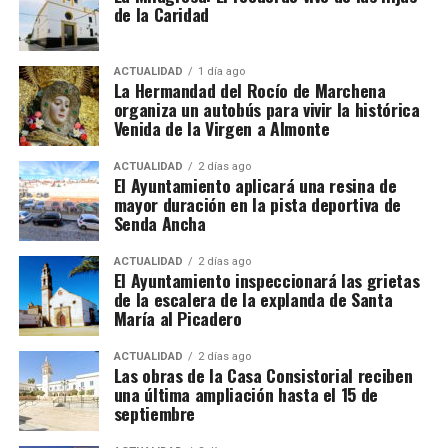
de la Caridad
Según los cálculos del Observatorio Astronómico
Screenshot
Nacional, el fenómeno comenzará en Marchena
aproximadamente a las 19:42 horas. A partir de ese
ACTUALIDAD
1 día ago
La Hermandad del Rocío de Marchena
momento, la Luna irá avanzando lentamente sobre
organiza un autobús para vivir la histórica
el Sol, que aparecerá cada vez más reducido hasta
Venida de la Virgen a Almonte
Durante el asedio malagueño de 1487, el marqués
adoptar la forma de una estrecha media luna
ACTUALIDAD
2 días ago
participó en las operaciones militares y en el
luminosa.
El Ayuntamiento aplicará una resina de
dispositivo que fue cerrando las comunicaciones de
mayor duración en la pista deportiva de
El momento de máxima ocultación llegará
la ciudad. Málaga tenía una importancia excepcional
Senda Ancha
alrededor de las 20:38 horas. En ese instante, el Sol
por su puerto, su actividad comercial y su valor
se encontrará muy bajo sobre el horizonte, a una
ACTUALIDAD
2 días ago
como puerta marítima del reino nazarí. Su conquista
El Ayuntamiento inspeccionará las grietas
altura de apenas 6,8 grados, en dirección oeste-
no fue una rápida entrada triunfal, sino el desenlace
de la escalera de la explanda de Santa
noroeste. La elevada proporción del disco solar
de un cerco de varios meses, con una resistencia
María al Picadero
cubierta por la Luna provocará una disminución
especialmente dura en la Alcazaba y Gibralfaro.
notable de la luz ambiental y podría generar una
ACTUALIDAD
2 días ago
Las obras de la Casa Consistorial reciben
atmósfera cercana a la del crepúsculo, aunque
una última ampliación hasta el 15 de
Marchena permanecerá fuera de la franja de
septiembre
totalidad.