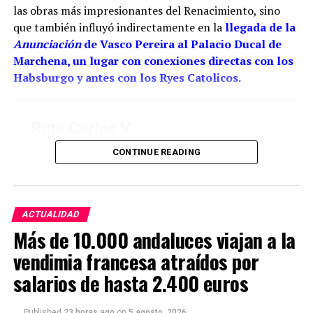
las obras más impresionantes del Renacimiento, sino
una obra de juventud realizada bajo la dirección o
que también influyó indirectamente en la
llegada de la
con la colaboración paterna. Los documentos
Anunciación
de Vasco Pereira al Palacio Ducal de
conservan las dos perspectivas: las cuentas
Marchena, un lugar con conexiones directas con los
parroquiales relacionan el encargo con Cristóbal y
Habsburgo y antes con los Ryes Catolicos.
los pagos finales con sus herederos; el expediente
profesional de Juan reivindica su intervención
directa.
La reja de San Juan demuestra hasta dónde llegó
CONTINUE READING
aquella familia. Su decoración calada, los
balaustres, las guirnaldas, las figuras humanas y las
aplicaciones metálicas convierten el conjunto coral
en una especie de joyero monumental. El hierro
ACTUALIDAD
parece perder su peso: se curva, se ramifica y
Más de 10.000 andaluces viajan a la
asciende como si la fragua hubiera aprendido el
vendimia francesa atraídos por
lenguaje de los retablos. Clavijo Andújar considera a
salarios de hasta 2.400 euros
los Ríos una dinastía de artífices naturales de
Marchena y sitúa su taller como un foco de
Published
23 horas ago
on
5 agosto, 2026