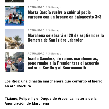
librarse en las calles
ACTUALIDAD
3 días ago
Marta García vuelve a subir al podio
Donde la memoria de Rodrigo Ponce de León
europeo con un bronce en baloncesto 3×3
alcanza una intensidad excepcional es en Zahara de
la Sierra. Cada otoño, en octubre, sus vecinos
ACTUALIDAD
3 días ago
representan la toma castellana de la villa, ocurrida
Marchena celebrará el 20 de septiembre la
Romería de San Isidro Labrador
en 1483.
La recreación incluye campamentos nazaríes y
ACTUALIDAD
3 días ago
cristianos, desfiles, intercambios de alimentos,
Juanlu Sánchez, de raíces marcheneras,
escaramuzas, caballos, escaladores y la capitulación
pone rumbo a la Premier tras el acuerdo
entre el Sevilla y el Bournemouth
de los defensores. Rodrigo no aparece aquí como un
personaje secundario del séquito real, sino como el
capitán que encabeza la conquista.
Los Ríos: una dinastía marchenera que convirtió el hierro
Pero el gran evento para el sur de la Península
en arquitectura
llegará justo un año después. El 2 de agosto de 2027,
Andalucía será atravesada por un nuevo eclipse
Torrigiano y el Duque de Arcos
Tiziano, Felipe II y el Duque de Arcos: La historia de la
total. «Este sí será visible al 100% en el sur, y además
Anunciación de Marchena