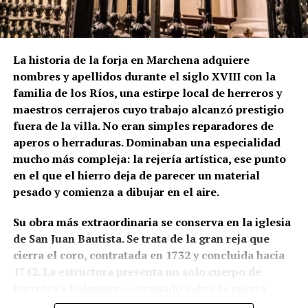
La historia de la forja en Marchena adquiere
nombres y apellidos durante el siglo XVIII con la
familia de los Ríos, una estirpe local de herreros y
maestros cerrajeros cuyo trabajo alcanzó prestigio
fuera de la villa. No eran simples reparadores de
aperos o herraduras. Dominaban una especialidad
mucho más compleja: la rejería artística, ese punto
en el que el hierro deja de parecer un material
pesado y comienza a dibujar en el aire.
Su obra más extraordinaria se conserva en la iglesia
de San Juan Bautista. Se trata de la gran reja que
cierra el coro, contratada en 1732 y concluida hacia
1742. La estructura presenta un solo cuerpo de
barrotes y balaustres, coronado sobre la puerta
central por un gran remate ornamental. En lo alto