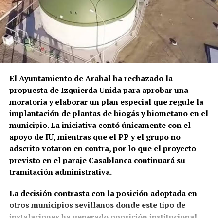
ambulancia al Hospital Universitario La Merced de
Osuna.
El episodio no es un hecho completamente aislado.
Profesionales consultados por este medio vienen
alertando de repetidos episodios de amenazas,
comportamientos agresivos y situaciones
El Ayuntamiento de Arahal ha rechazado la
conflictivas en el centro de salud, algunos
propuesta de Izquierda Unida para aprobar una
relacionados, según estos testimonios, con personas
moratoria y elaborar un plan especial que regule la
que llegan bajo los efectos de drogas.
implantación de plantas de biogás y biometano en el
municipio. La iniciativa contó únicamente con el
La preocupación por las agresiones a sanitarios no
apoyo de IU, mientras que el PP y el grupo no
es nueva. El Área de Gestión Sanitaria de Osuna puso
adscrito votaron en contra, por lo que el proyecto
en marcha este mismo año formación específica con
previsto en el paraje Casablanca continuará su
la Guardia Civil para prevenir y afrontar este tipo de
tramitación administrativa.
situaciones, una iniciativa que debía extenderse,
entre otros lugares, a los profesionales del centro
La decisión contrasta con la posición adoptada en
de salud de Marchena.
otros municipios sevillanos donde este tipo de
instalaciones ha generado oposición institucional.