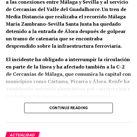
a las conexiones entre Málaga y Sevilla y al servicio
aquella transformación
de Cercanías del Valle del Guadalhorce. Un tren de
Media Distancia que realizaba el recorrido Málaga
José Tejada Martín, Pepe Marchena, fue uno de los
María Zambrano-Sevilla Santa Justa ha quedado
artistas que mejor representó aquel cambio de
detenido a la entrada de Álora después de golpear
escala. Su enorme popularidad durante las décadas
un tramo de catenaria que se encontraba
centrales del siglo XX estuvo vinculada a los
desprendido sobre la infraestructura ferroviaria.
fandangos, los cantes libres y los cantes de ida y
vuelta, pero también a una forma extremadamente
El incidente ha obligado a interrumpir la circulación
personal de ornamentar la melodía que generó
en parte de la línea y ha afectado también a la C-2
seguidores, imitadores y también intensas
de Cercanías de Málaga, que comunica la capital con
controversias entre los defensores de distintas
municipios como Cártama, Pizarra y Álora. Renfe ha
concepciones del flamenco. DeFlamenco recuerda
establecido servicios alternativos por carretera para
que llegó a alcanzar una fama hasta entonces
trasladar a los viajeros afectados mientras los
desconocida en el género y subraya la personalidad
equipos técnicos trabajan en la zona.
y los matices que introdujo en numerosos estilos.
CONTINUE READING
Según la información difundida por Adif, el
Precisamente ahí cobra especial sentido
La copla del
desprendimiento de la catenaria se habría
cante
. Marchena habitó como pocos esa zona donde
producido en un tramo donde se desarrollan obras
las fronteras entre flamenco, canción popular,
ACTUALIDAD