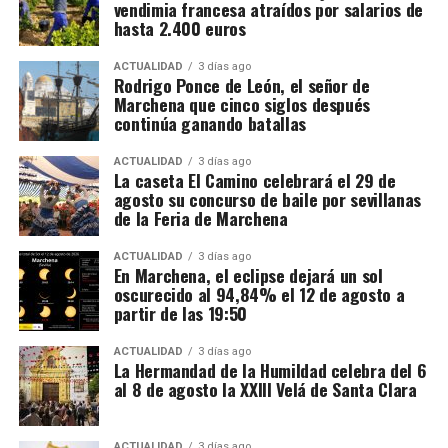
enlace:
https://osunacultura.sacatuentrada.es/
vendimia francesa atraídos por salarios de
cuentas bancarias vinculadas a la investigación y
hasta 2.400 euros
solicitar judicialmente el embargo de once
inmuebles. En domicilios relacionados con uno de
ACTUALIDAD
3 días ago
Rodrigo Ponce de León, el señor de
los principales investigados fueron intervenidos
Marchena que cinco siglos después
además 66.000 euros en efectivo, junto con relojes
continúa ganando batallas
de lujo, dispositivos electrónicos y abundante
documentación.
ACTUALIDAD
3 días ago
La caseta El Camino celebrará el 29 de
agosto su concurso de baile por sevillanas
Las pesquisas patrimoniales apuntan también a que
de la Feria de Marchena
parte de los beneficios obtenidos presuntamente
mediante el fraude habría sido desviada hacia una
ACTUALIDAD
3 días ago
En Marchena, el eclipse dejará un sol
sociedad patrimonial, utilizada para canalizar el
oscurecido al 94,84% el 12 de agosto a
dinero y mantener inmuebles relacionados con
partir de las 19:50
algunos de los principales investigados. Es
precisamente esta parte del entramado la que
ACTUALIDAD
3 días ago
La Hermandad de la Humildad celebra del 6
fundamenta la investigación paralela por supuesto
al 8 de agosto la XXIII Velá de Santa Clara
blanqueo de capitales.
La operación adquiere así especial relevancia para
ACTUALIDAD
3 días ago