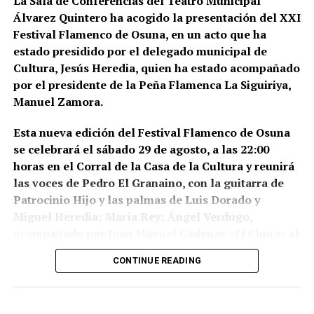
La Sala de Conferencias del Teatro Municipal
registros en sociedades mercantiles situadas en La
Álvarez Quintero ha acogido la presentación del XXI
Puebla de Cazalla, Valencia, Badajoz y Córdoba,
Festival Flamenco de Osuna, en un acto que ha
además del registro de un domicilio particular en La
estado presidido por el delegado municipal de
Puebla de Cazalla. La información oficial no precisa,
Cultura, Jesús Heredia, quien ha estado acompañado
al menos por ahora, cuántas de las nueve empresas
por el presidente de la Peña Flamenca La Siguiriya,
registradas se encontraban concretamente en el
Manuel Zamora.
municipio sevillano, por lo que no sería correcto
atribuir a La Puebla la totalidad de esos registros.
Esta nueva edición del Festival Flamenco de Osuna
se celebrará el sábado 29 de agosto, a las 22:00
La operación se desarrolló bajo la dirección de la
horas en el Corral de la Casa de la Cultura y reunirá
Sección Civil y de Instrucción del Tribunal de
las voces de Pedro El Granaino, con la guitarra de
Instancia de Morón de la Frontera, plaza número 2,
Patrocinio Hijo y las palmas de Luis Dorado y
órgano judicial competente en la investigación. La
Miguel Heredia; María Rey; Ángel Verdugo,
existencia y actual denominación de este Tribunal
acompañado por Juan Manuel Cadenas «El Chino» al
de Instancia está igualmente recogida por el
toque y María José e Isabel León a las palmas y
Ministerio de Justicia.
CONTINUE READING
Montse Cortés acompañada por la guitarra de
Una estructura de más de treinta
Eduardo Cortés.
sociedades