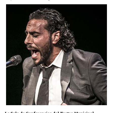
y a introducir posteriormente parte de las ganancias
en el circuito legal mediante operaciones de
blanqueo de capitales.
La investigación, bautizada como ‘Drink/Alambique’,
se ha saldado por el momento con 13 personas
detenidas y otras cuatro investigadas. Hacienda
calcula provisionalmente en 11,9 millones de euros
las cuotas de IVA presuntamente defraudadas
durante los ejercicios fiscales comprendidos entre
2018 y 2025. La cifra, advierten los investigadores,
todavía podría aumentar a medida que se estudie la
documentación intervenida.
Registros en La Puebla de Cazalla
La conexión con La Puebla no es meramente
territorial. La fase operativa se desarrolló el pasado
14 de julio de 2026 y comprendió nueve entradas y