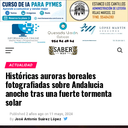
ACTUALIDAD
Históricas auroras boreales
fotografiadas sobre Andalucia
anoche tras una fuerte tormenta
solar
Published
2 años ago
on
11 mayo, 2024
By
José Antonio Suárez López