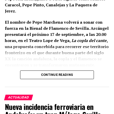
Caracol, Pepe Pinto, Canalejas y La Paquera de
Jerez.
El nombre de Pepe Marchena volverá a sonar con
fuerza en la Bienal de Flamenco de Sevilla. Arcángel
presentará el próximo 17 de septiembre, a las 20.00
horas, en el Teatro Lope de Vega,
La copla del cante
,
una propuesta concebida para recorrer ese territorio
fronterizo en el que durante buena parte del siglo
XX la canción andaluza, la copla y el flamenco se
encontraron y se transformaron mutuamente.
CONTINUE READING
La propia organización ha definido el espectáculo
como una revisión del estrecho vínculo histórico
entre flamenco y copla, pero existe un dato
especialmente relevante para Marchena: el
ACTUALIDAD
repertorio está inspirado expresamente en
Nueva incidencia ferroviaria en
Marchena, Caracol, Pepe Pinto, Canalejas y La
Paquera de Jerez. Es decir, Pepe Marchena no