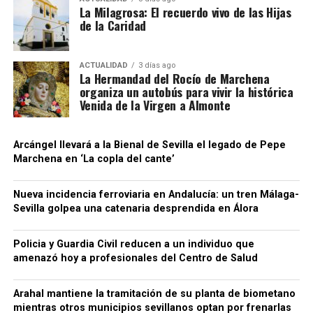
La Milagrosa: El recuerdo vivo de las Hijas
la Sierra Sur sevillana. No se trata únicamente de
de la Caridad
que La Puebla de Cazalla figure entre las
localidades donde se practicaron registros: la
investigación está siendo dirigida judicialmente
ACTUALIDAD
3 días ago
La Hermandad del Rocío de Marchena
desde Morón de la Frontera, situando una causa de
organiza un autobús para vivir la histórica
alcance nacional —con conexiones empresariales en
Venida de la Virgen a Almonte
cuatro provincias y movimientos comerciales
internacionales— dentro del ámbito judicial más
Arcángel llevará a la Bienal de Sevilla el legado de Pepe
próximo a la comarca.
Marchena en ‘La copla del cante’
La investigación continúa abierta, por lo que habrá
Nueva incidencia ferroviaria en Andalucía: un tren Málaga-
que esperar a la evolución de las diligencias para
Sevilla golpea una catenaria desprendida en Álora
conocer con mayor precisión el número de
sociedades y personas de La Puebla de Cazalla
Policia y Guardia Civil reducen a un individuo que
afectadas, su función concreta dentro del entramado
amenazó hoy a profesionales del Centro de Salud
y el destino judicial de los detenidos. Por ahora, no
he encontrado en las fuentes oficiales consultadas
Arahal mantiene la tramitación de su planta de biometano
datos que permitan identificar públicamente a las
mientras otros municipios sevillanos optan por frenarlas