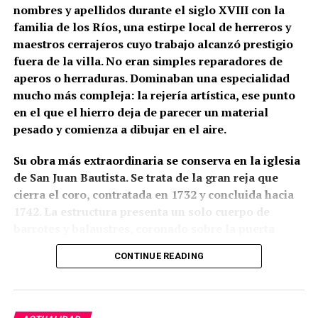
comprobación arqueológica del paramento.
nombres y apellidos durante el siglo XVIII con la
familia de los Ríos, una estirpe local de herreros y
La formulación histórica más rigurosa sería, por
maestros cerrajeros cuyo trabajo alcanzó prestigio
tanto, que Hernán Ruiz II inspeccionó la torre de San
fuera de la villa. No eran simples reparadores de
Juan en 1567 y pudo intervenir en el proyecto de su
aperos o herraduras. Dominaban una especialidad
transformación, mientras que Diego de Velasco
mucho más compleja: la rejería artística, ese punto
aparece relacionado con la ejecución o culminación
en el que el hierro deja de parecer un material
del chapitel y del campanario durante las últimas
pesado y comienza a dibujar en el aire.
décadas del siglo XVI.
Su obra más extraordinaria se conserva en la iglesia
La torre que hoy vemos no pertenece a un único
de San Juan Bautista. Se trata de la gran reja que
momento ni a un solo autor. Es una arquitectura
cierra el coro, contratada en 1732 y concluida hacia
construida por capas: una base de origen medieval,
1742. La estructura presenta un solo cuerpo de
una gran reforma renacentista y posteriores
barrotes y balaustres, coronado sobre la puerta
reparaciones que fueron configurando una de las
central por un gran remate ornamental. En lo alto
siluetas más reconocibles del patrimonio
CONTINUE READING
aparece una corona real flanqueada por ángeles con
monumental de Marchena.
palmas; a ambos lados se levantan pequeñas
espadañas con campanas, unidas mediante
guirnaldas a otros ángeles que parecen tocar sus