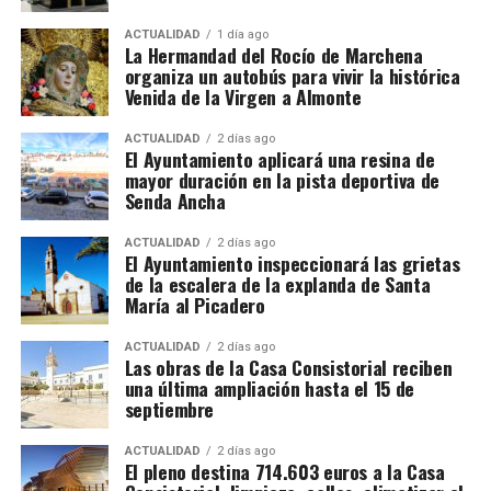
Alojamiento, comida y
ACTUALIDAD
1 día ago
La Hermandad del Rocío de Marchena
organiza un autobús para vivir la histórica
transporte
Venida de la Virgen a Almonte
No todas las explotaciones ofrecen las mismas
De Tiziano a Vasco Pereira
ACTUALIDAD
2 días ago
El Ayuntamiento aplicará una resina de
condiciones. Algunas proporcionan alojamiento y
mayor duración en la pista deportiva de
comida gratuitamente, otras solamente vivienda o
Vasco Pereira, un pintor portugués afincado en
Senda Ancha
una comida diaria y también existen contratos sin
Sevilla, fue testigo del impacto que Tiziano tenía en
manutención ni alojamiento.
la corte.
Su
Anunciación
de 1576 es una copia
ACTUALIDAD
2 días ago
El Ayuntamiento inspeccionará las grietas
reinterpretada de la obra del maestro veneciano,
y fue
de la escalera de la explanda de Santa
El trabajador debe comprobar antes de salir:
encargada para la Iglesia de San Juan Bautista de
María al Picadero
Marchena por los Duques de Arcos.
Salario bruto por hora.
ACTUALIDAD
2 días ago
Las obras de la Casa Consistorial reciben
La clave está en
Luis Cristóbal Ponce de León,
Duración mínima del contrato.
una última ampliación hasta el 15 de
Duque de Arcos, quien mantenía una relación
septiembre
Horario y pago de horas extraordinarias.
privilegiada con los Habsburgo.
Su lealtad a
Carlos V
y Felipe II
le aseguró un lugar en el
círculo cercano de
Condiciones del alojamiento.
ACTUALIDAD
2 días ago
El pleno destina 714.603 euros a la Casa
la monarquía
, y fue precisamente esta conexión la que
Comidas incluidas.