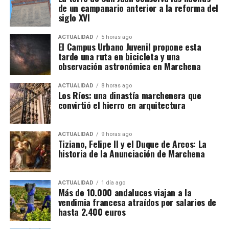
hace décadas.
de un campanario anterior a la reforma del
siglo XVI
Cuándo comienza la vendimia
ACTUALIDAD
5 horas ago
El Campus Urbano Juvenil propone esta
Las primeras incorporaciones están previstas desde
tarde una ruta en bicicleta y una
mediados de agosto en las zonas francesas donde la
observación astronómica en Marchena
uva madura antes. La campaña se extenderá durante
ACTUALIDAD
8 horas ago
septiembre en regiones como Borgoña, Champaña,
Los Ríos: una dinastía marchenera que
Beaujolais y Burdeos.
convirtió el hierro en arquitectura
Los contratos suelen durar entre diez días y tres
semanas. Algunos trabajadores enlazan varias
ACTUALIDAD
9 horas ago
Felipe II, consciente del talento de Tiziano, le confió
Tiziano, Felipe II y el Duque de Arcos: La
explotaciones y permanecen en Francia durante más
historia de la Anunciación de Marchena
la realización de sus
Poesías
,
una serie de cuadros
de un mes. La fecha exacta depende de la
mitológicos que desbordaban
sensualidad y
maduración de la uva y de las temperaturas.
sofisticación.
Pero si hay una obra que impactó
ACTUALIDAD
1 día ago
profundamente al monarca, fue
La Anunciación
de
Más de 10.000 andaluces viajan a la
Cuánto se cobra
vendimia francesa atraídos por salarios de
Tiziano. Su dramatismo, la iluminación etérea y la
hasta 2.400 euros
intensidad emocional la convirtieron en una
El salario mínimo oficial francés es de 12,02 euros
referencia obligada
para los pintores de su tiempo. Es