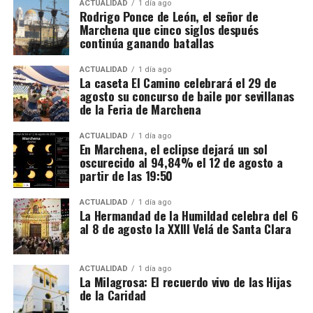
brutos por hora. Sin embargo, las ofertas actuales
ACTUALIDAD
1 día ago
aquí donde entra en juego la figura de
Vasco Pereira
.
Rodrigo Ponce de León, el señor de
consultadas por France Travail ofrecen entre 12,31 y
Marchena que cinco siglos después
14,50 euros brutos, dependiendo de la finca y del
continúa ganando batallas
trabajo realizado.
ACTUALIDAD
1 día ago
La caseta El Camino celebrará el 29 de
CCOO calcula unos ingresos de entre 1.900 y 2.337
agosto su concurso de baile por sevillanas
euros netos mensuales, que pueden aproximarse a
de la Feria de Marchena
2.400 euros cuando se realizan horas extraordinarias
o se reciben complementos.
ACTUALIDAD
1 día ago
En Marchena, el eclipse dejará un sol
oscurecido al 94,84% el 12 de agosto a
La jornada ordinaria es de 35 horas semanales. Las
partir de las 19:50
horas adicionales deben pagarse con los siguientes
recargos:
ACTUALIDAD
1 día ago
La Hermandad de la Humildad celebra del 6
al 8 de agosto la XXIII Velá de Santa Clara
De la hora 36 a la 43: un 25% más.
Desde la hora 44: un 50% más.
ACTUALIDAD
1 día ago
La Milagrosa: El recuerdo vivo de las Hijas
El contrato también debe incluir una compensación
de la Caridad
por vacaciones de al menos el 10% del salario bruto.