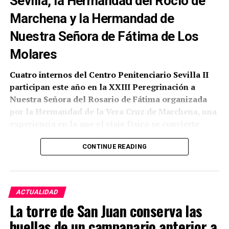
Sevilla, la Hermandad del Rocío de
Marchena y la Hermandad de
Nuestra Señora de Fátima de Los
Molares
Cuatro internos del Centro Penitenciario Sevilla II
participan este año en la XXIII Peregrinación a
Nuestra Señora del Rosario de Fátima organizada
por la Hermandad de la Vera Cruz de Marchena, una
experiencia en la que el viaje físico se convierte
también en un camino de convivencia, oración y
reflexión personal.
CONTINUE READING
Según ha comunicado la propia corporación
marchenera, la participación ha sido posible gracias
ACTUALIDAD
a la colaboración de la Pastoral Penitenciaria de la
La torre de San Juan conserva las
Archidiócesis de Sevilla, a la que se han sumado la
Hermandad del Rocío de Marchena y la Hermandad
huellas de un campanario anterior a