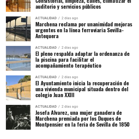
Consistorial, limpieza, calles, climatizar el
propició la llegada de la copia de Pereira al Palacio
auditorio y servicios públicos
Transporte hasta las parcelas.
Ducal de Marchena.
ACTUALIDAD
2 días ago
Alta en la Seguridad Social agraria francesa.
Marchena reclama por unanimidad mejoras
Luis Cristóbal Ponce de León, II Duque de Arcos, fue
urgentes en la línea ferroviaria Sevilla-
un noble humanista y culto, prototipo del hombre
Los sindicatos advierten de que nadie debe cobrar al
Antequera
renacentista, que protegió y se rodeó de artistas
trabajador por conseguirle una oferta. Recomiendan
como el músico Cristóbal de Morales o el orfebre
viajar con el contrato acordado directamente con la
ACTUALIDAD
2 días ago
El pleno respalda adaptar la ordenanza de
Juan Ruiz.
explotación y desconfiar de anuncios difundidos por
la piscina para facilitar el
redes sociales que soliciten pagos anticipados.
acompañamiento terapéutico
Por qué prefieren Francia
ACTUALIDAD
2 días ago
El Ayuntamiento inicia la recuperación de
una vivienda municipal situada dentro del
La principal razón es económica. Los jornaleros
colegio Juan XXIII
pueden concentrar en pocas semanas unos ingresos
superiores a los obtenidos en campañas
ACTUALIDAD
2 días ago
Josefa Alvarez, una mujer ganadera de
equivalentes en Andalucía. También encuentran
Marchena premiada por los Duques de
mayor control de las jornadas, pago regulado de las
Montpensier en la feria de Sevilla de 1850
horas extras y cuadrillas que regresan a las mismas
fincas cada año.