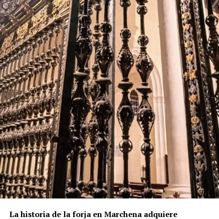
El resultado fue una torre en la que conviven la
tradición constructiva mudéjar y el lenguaje
renacentista. El cuerpo de campanas presenta
grandes arcos de medio punto, mientras que el friso
y el chapitel incorporan azulejería, uno de los
elementos más característicos de la arquitectura
religiosa marchenera. El Plan Especial de Protección
del Conjunto Histórico de Marchena describe
precisamente la torre como una construcción
rematada por chapitel y decorada con azulejos tanto
en el friso como en su coronación.
La lectura de los muros permite plantear que el
actual campanario se levantó sobre una torre
anterior, probablemente medieval. Los dos arcos
aparentemente tapiados visibles bajo el friso
cerámico podrían ser una de las huellas de aquella
fase primitiva, aunque esta hipótesis no debe
presentarse como definitiva mientras no exista una
La historia de la forja en Marchena adquiere