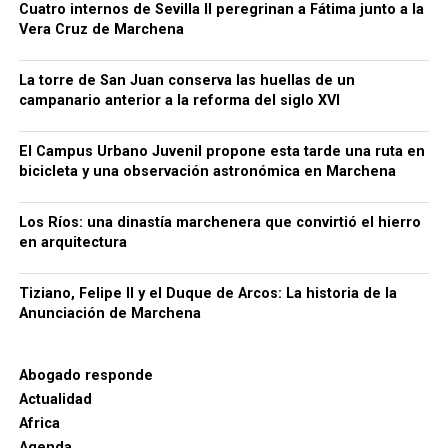
Cuatro internos de Sevilla II peregrinan a Fátima junto a la
Vera Cruz de Marchena
CCOO sostiene que estos desplazamientos
demuestran que no faltan trabajadores para el
campo, sino empleos con condiciones
La torre de San Juan conserva las huellas de un
campanario anterior a la reforma del siglo XVI
suficientemente atractivas. El sindicato reclama al
empresariado andaluz que tome como referencia el
El Campus Urbano Juvenil propone esta tarde una ruta en
modelo laboral francés.
bicicleta y una observación astronómica en Marchena
Luis Cristóbal no solo era un noble con influencia
Los Ríos: una dinastía marchenera que convirtió el hierro
política, sino también un gran mecenas.
Su
en arquitectura
admiración por la corte de Felipe II lo llevó a
querer
replicar en Marchena el esplendor artístico de
Tiziano, Felipe II y el Duque de Arcos: La historia de la
Madrid y Sevilla
. En su afán por coleccionar arte de
Anunciación de Marchena
primer nivel,
adquirió la
Anunciación
de Vasco
Pereira,
consciente de su valor simbólico:
poseer una
copia de una obra inspirada en Tiziano era tener un
Abogado responde
fragmento del mundo de Felipe II
.
Actualidad
Africa
Agenda