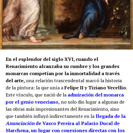
fundamental. Al presentarse para realizar dos rejas
en la iglesia de San Miguel de Morón de la Frontera,
Juan de los Ríos Vallejo incluyó entre sus méritos
profesionales la reja del coro de San Juan de
Marchena, afirmando que en ella había contado con
la ayuda de su padre. También se atribuía una reja
para la capilla mayor de la misma iglesia
marchenera y otra obra destinada al sagrario de la
En el esplendor del siglo XVI, cuando el
Casa Grande de San Francisco de Sevilla.
Renacimiento alcanzaba su cumbre y los grandes
monarcas competían por la inmortalidad a través
Por tanto, más que buscar una sola mano, resulta
del arte,
una relación trascendental marcó la historia
más correcto hablar del taller de los Ríos. Cristóbal
de la pintura: la que unía a
Felipe II y Tiziano Vecellio
.
habría transmitido el oficio a sus hijos, mientras
Este vínculo, que nació de la
admiración del monarca
Juan fue adquiriendo progresivamente mayor
por el genio veneciano,
no solo dio lugar a algunas de
responsabilidad artística. La reja del coro pudo ser
las obras más impresionantes del Renacimiento, sino
una obra de juventud realizada bajo la dirección o
que también influyó indirectamente en la
llegada de la
con la colaboración paterna. Los documentos
Anunciación
de Vasco Pereira al Palacio Ducal de
conservan las dos perspectivas: las cuentas
Marchena, un lugar con conexiones directas con los
parroquiales relacionan el encargo con Cristóbal y