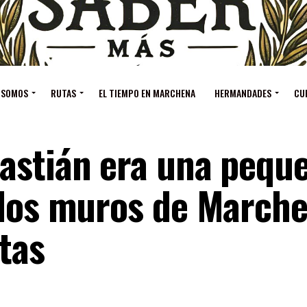
 SOMOS
RUTAS
EL TIEMPO EN MARCHENA
HERMANDADES
CU
astián era una pequ
 los muros de March
tas