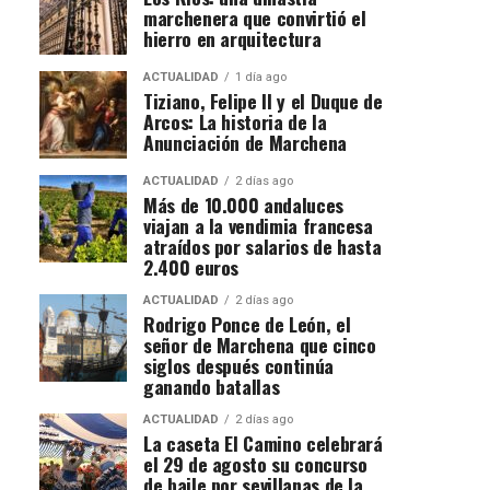
marchenera que convirtió el
hierro en arquitectura
ACTUALIDAD
1 día ago
Tiziano, Felipe II y el Duque de
Arcos: La historia de la
Anunciación de Marchena
ACTUALIDAD
2 días ago
Más de 10.000 andaluces
viajan a la vendimia francesa
atraídos por salarios de hasta
2.400 euros
ACTUALIDAD
2 días ago
Rodrigo Ponce de León, el
señor de Marchena que cinco
siglos después continúa
ganando batallas
ACTUALIDAD
2 días ago
La caseta El Camino celebrará
el 29 de agosto su concurso
de baile por sevillanas de la