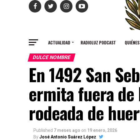
ACTUALIDAD
RADIOLUZ PODCAST
QUIÉNES
DULCE NOMBRE
En 1492 San Seb
ermita fuera de
rodeada de huer
Published
7 meses ago
on
19 enero, 2026
By
José Antonio Suárez López