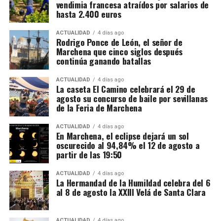
vendimia francesa atraídos por salarios de
Europea, principalmente Países Bajos y Portugal,
hasta 2.400 euros
destinados posteriormente a depósitos fiscales
españoles.
ACTUALIDAD
4 días ago
Rodrigo Ponce de León, el señor de
Marchena que cinco siglos después
El mecanismo investigado aprovechaba el régimen
continúa ganando batallas
fiscal aplicable a este tipo de mercancías. Las
bebidas eran introducidas mediante empresas que la
ACTUALIDAD
4 días ago
La caseta El Camino celebrará el 29 de
investigación denomina “introductoras” y circulaban
agosto su concurso de baile por sevillanas
en determinadas fases bajo un régimen suspensivo
de la Feria de Marchena
de IVA e impuestos especiales. Después se sucedían
Mientras unos sectores eran demolidos por
transmisiones de la mercancía entre diferentes
considerarse obstáculos para el desarrollo urbano,
ACTUALIDAD
4 días ago
En Marchena, el eclipse dejará un sol
sociedades instrumentales dentro de los depósitos
otros quedaban incorporados a las nuevas
oscurecido al 94,84% el 12 de agosto a
fiscales.
construcciones.
partir de las 19:50
El supuesto fraude se produciría cuando intervenían
Precisamente esa incorporación parece haber
ACTUALIDAD
4 días ago
sociedades que no ingresaban las cuotas de IVA
La Hermandad de la Humildad celebra del 6
contribuido a la conservación de algunos tramos.
al 8 de agosto la XXIII Velá de Santa Clara
correspondientes antes de que el producto llegase
Bellido considera que buena parte del recinto ha
finalmente a las empresas distribuidoras. Al reducir
sobrevivido porque quedó integrado en el
artificialmente la carga fiscal, estas últimas podían
urbanismo posterior.
ACTUALIDAD
4 días ago