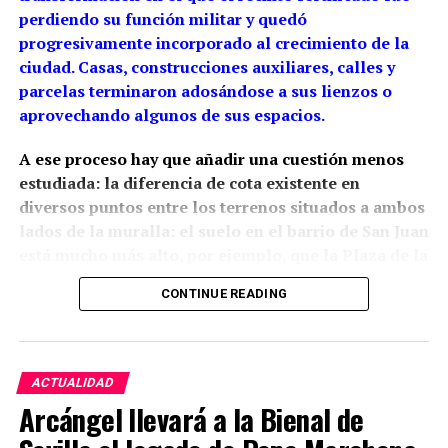
perdiendo su función militar y quedó
progresivamente incorporado al crecimiento de la
ciudad. Casas, construcciones auxiliares, calles y
parcelas terminaron adosándose a sus lienzos o
aprovechando algunos de sus espacios.
A ese proceso hay que añadir una cuestión menos
estudiada: la diferencia de cota existente en
diversos puntos entre los terrenos situados a ambos
lados de la muralla: el suelo en el barrio de San Juan
está mucho más alto, por ejemplo, que la Plaza de la
Constitución.
La arqueología ha demostrado que
CONTINUE READING
esta relación con el relieve estaba presente desde la
propia construcción medieval, aunque las cotas
actuales son también resultado de siglos de
rellenos, excavaciones y modificaciones urbanas.
ACTUALIDAD
Arcángel llevará a la Bienal de
Siglo XIII: una muralla adaptada