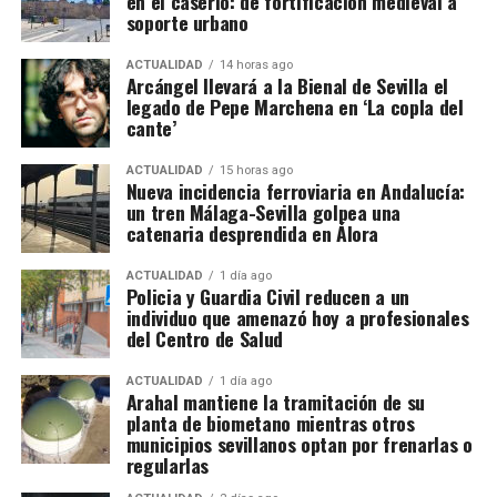
en el caserío: de fortificación medieval a
organización presuntamente dedicada a defraudar
1828: viviendas expresamente
soporte urbano
el IVA en la comercialización de bebidas alcohólicas
adosadas a la muralla
y a introducir posteriormente parte de las ganancias
ACTUALIDAD
14 horas ago
Arcángel llevará a la Bienal de Sevilla el
en el circuito legal mediante operaciones de
legado de Pepe Marchena en ‘La copla del
La documentación de 1828 confirma que
José
blanqueo de capitales.
cante’
Cantero solicitó permiso para adosar una vivienda
La investigación, bautizada como ‘Drink/Alambique’,
en los Arquillos de la Rosa. Francisco Díaz pidió
ACTUALIDAD
15 horas ago
Nueva incidencia ferroviaria en Andalucía:
se ha saldado por el momento con 13 personas
construir en una rinconada formada por la «muralla
un tren Málaga-Sevilla golpea una
detenidas y otras cuatro investigadas. Hacienda
redonda» de la Plaza de los Hortelanos. Antonio
catenaria desprendida en Álora
calcula provisionalmente en 11,9 millones de euros
García Pargañeda recibió cuatro varas en los
las cuotas de IVA presuntamente defraudadas
Arquillos de la Rosa con obligación de edificar en
ACTUALIDAD
1 día ago
Policia y Guardia Civil reducen a un
durante los ejercicios fiscales comprendidos entre
quince días. Pedro del Campillo solicitó intervenir
individuo que amenazó hoy a profesionales
2018 y 2025. La cifra, advierten los investigadores,
sobre un «terraplén intermedio entre las murallas».
del Centro de Salud
todavía podría aumentar a medida que se estudie la
documentación intervenida.
ACTUALIDAD
1 día ago
Arahal mantiene la tramitación de su
planta de biometano mientras otros
Registros en La Puebla de Cazalla
municipios sevillanos optan por frenarlas o
regularlas
La conexión con La Puebla no es meramente