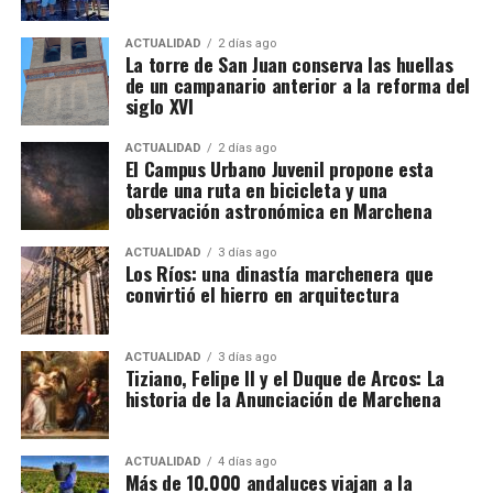
Una estructura de más de treinta
produjeron importantes destrucciones:
desapareció
buena parte de la Puerta de Osuna, se abrió la calle
sociedades
ACTUALIDAD
2 días ago
La torre de San Juan conserva las huellas
San Francisco cortando el recinto,
la apertura de la
de un campanario anterior a la reforma del
calle Zurbarán afectó al lienzo que comunicaba el
Detrás de las operaciones aparentemente ordinarias
siglo XVI
recinto principal con la Alcazaba y también
de importación y distribución de alcohol, los
desapareció lo poco que quedaba de la Puerta de
investigadores aseguran haber descubierto una
ACTUALIDAD
2 días ago
El Campus Urbano Juvenil propone esta
Écija que ya habia sido demolida junto a la barriada
arquitectura empresarial mucho más compleja. El
tarde una ruta en bicicleta y una
del mismo nombre en 1650 por orden del virrey de
entramado estaría compuesto por más de treinta
observación astronómica en Marchena
Napoles.
sociedades, cada una con una función determinada,
además de una estructura empresarial paralela que
ACTUALIDAD
3 días ago
Los Ríos: una dinastía marchenera que
habría servido para canalizar fondos procedentes de
convirtió el hierro en arquitectura
la actividad presuntamente delictiva.
La dimensión del trabajo policial y tributario queda
ACTUALIDAD
3 días ago
Tiziano, Felipe II y el Duque de Arcos: La
reflejada en otro dato: los investigadores analizaron
historia de la Anunciación de Marchena
movimientos relacionados con 173 cuentas
bancarias. A partir de esa documentación detectaron
importantes volúmenes de alcohol procedentes de
ACTUALIDAD
4 días ago
Más de 10.000 andaluces viajan a la
depósitos fiscales de otros países de la Unión