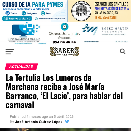
ACTUALIDAD
La Tertulia Los Luneros de
Marchena recibe a José María
Barranco, ‘El Lacio’, para hablar del
carnaval
Published
4 meses ago
on
5 abril, 2026
By
José Antonio Suárez López