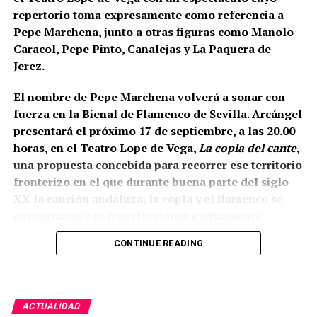
que posteriormente adquirió función de antemuro o
repertorio toma expresamente como referencia a
barbacana.
Entre ambas estructuras se fueron
Pepe Marchena, junto a otras figuras como Manolo
colocando rellenos de tierra separados por
Caracol, Pepe Pinto, Canalejas y La Paquera de
tongadas de cal hasta conformar la liza,
Jerez.
documentada a una cota de 133,48 metros sobre el
nivel del mar.
El nombre de Pepe Marchena volverá a sonar con
fuerza en la Bienal de Flamenco de Sevilla. Arcángel
presentará el próximo 17 de septiembre, a las 20.00
horas, en el Teatro Lope de Vega,
La copla del cante
,
una propuesta concebida para recorrer ese territorio
fronterizo en el que durante buena parte del siglo
XX la canción andaluza, la copla y el flamenco se
encontraron y se transformaron mutuamente.
CONTINUE READING
La propia organización ha definido el espectáculo
como una revisión del estrecho vínculo histórico
entre flamenco y copla, pero existe un dato
especialmente relevante para Marchena: el
ACTUALIDAD
repertorio está inspirado expresamente en