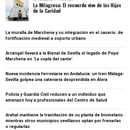
La Milagrosa: El recuerdo vivo de las Hijas
colocar las bebidas en el mercado a precios
de la Caridad
notablemente inferiores a los de competidores que
sí cumplían con sus obligaciones tributarias. La
Agencia Tributaria considera que este
procedimiento generaba también una situación de
La muralla de Marchena y su integración en el caserío: de
fortificación medieval a soporte urbano
competencia desleal dentro del sector.
Para dificultar el seguimiento de las operaciones, la
Arcángel llevará a la Bienal de Sevilla el legado de Pepe
organización habría empleado además sociedades
Marchena en ‘La copla del cante’
instrumentales, testaferros y facturas falsas,
siempre según la investigación policial y tributaria.
Nueva incidencia ferroviaria en Andalucía: un tren Málaga-
Conviene mantener esta precisión: los hechos se
Sevilla golpea una catenaria desprendida en Álora
Una cuestión pendiente: medir
encuentran todavía dentro de un procedimiento
judicial y las personas investigadas conservan su
Policia y Guardia Civil reducen a un individuo que
las diferencias de cota
presunción de inocencia mientras no exista una
amenazó hoy a profesionales del Centro de Salud
resolución judicial firme.
El estudio arqueológico de Bellido confirma que la
Arahal mantiene la tramitación de su planta de biometano
topografía desempeñó un papel importante desde la
66.000 euros, relojes de lujo y bienes
mientras otros municipios sevillanos optan por frenarlas
construcción inicial de la fortificación. También
o regularlas