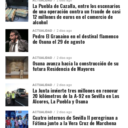
territorial. La fase operativa se desarrolló el pasado
ACTUALIDAD
2 días ago
La Puebla de Cazalla, entre los escenarios
14 de julio de 2026 y comprendió nueve entradas y
de una operación contra un fraude de casi
registros en sociedades mercantiles situadas en La
12 millones de euros en el comercio de
alcohol
Puebla de Cazalla, Valencia, Badajoz y Córdoba,
además del registro de un domicilio particular en La
ACTUALIDAD
2 días ago
Puebla de Cazalla. La información oficial no precisa,
Pedro El Granaino en el destival flamenco
de Osuna el 29 de agosto
al menos por ahora, cuántas de las nueve empresas
registradas se encontraban concretamente en el
municipio sevillano, por lo que no sería correcto
ACTUALIDAD
2 días ago
El siglo XIX transforma
Osuna avanza hacia la construcción de su
atribuir a La Puebla la totalidad de esos registros.
futura Residencia de Mayores
definitivamente la relación entre
La operación se desarrolló bajo la dirección de la
Sección Civil y de Instrucción del Tribunal de
muralla y ciudad
ACTUALIDAD
2 días ago
Instancia de Morón de la Frontera, plaza número 2,
La Junta invierte tres millones en renovar
20 kilómetros de la A-92 en Sevilla en Los
órgano judicial competente en la investigación. La
El proceso de ocupación fue acompañado por otro
Alcores, La Puebla y Osuna
existencia y actual denominación de este Tribunal
fenómeno: la demolición de los tramos que
de Instancia está igualmente recogida por el
dificultaban la circulación y la expansión urbana.
ACTUALIDAD
2 días ago
Ministerio de Justicia.
Cuatro internos de Sevilla II peregrinan a
Fátima junto a la Vera Cruz de Marchena
Bellido señala que durante el siglo XIX se