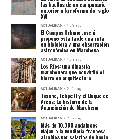
las huellas de un campanario
anterior a la reforma del siglo
XVI
ACTUALIDAD
1 día ago
El Campus Urbano Juvenil
propone esta tarde una ruta
en bicicleta y una observación
astronómica en Marchena
ACTUALIDAD
1 día ago
Los Ríos: una dinastía
marchenera que convirtió el
hierro en arquitectura
ACTUALIDAD
2 días ago
Tiziano, Felipe II y el Duque de
Arcos: La historia de la
Anunciación de Marchena
ACTUALIDAD
2 días ago
Más de 10.000 andaluces
viajan a la vendimia francesa
atraídos por salarios de hasta