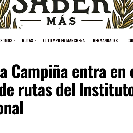
 SOMOS
RUTAS
EL TIEMPO EN MARCHENA
HERMANDADES
CU
la Campiña entra en 
de rutas del Institut
onal