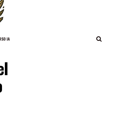
RSO IA
el
o