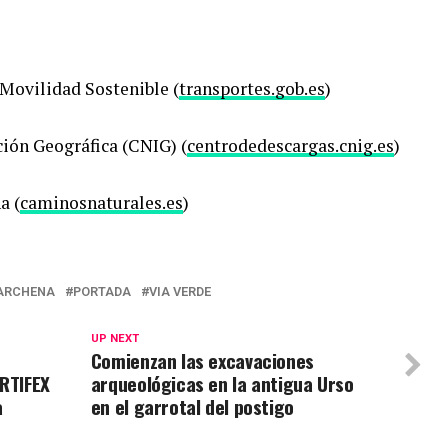
 Movilidad Sostenible (
transportes.gob.es
)
ión Geográfica (CNIG) (
centrodedescargas.cnig.es
)
a (
caminosnaturales.es
)
ARCHENA
PORTADA
VIA VERDE
UP NEXT
Comienzan las excavaciones
ARTIFEX
arqueológicas en la antigua Urso
a
en el garrotal del postigo