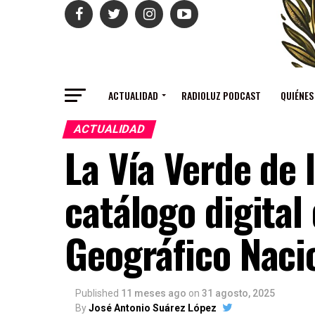
ACTUALIDAD
RADIOLUZ PODCAST
QUIÉNES
ACTUALIDAD
La Vía Verde de 
catálogo digital 
Geográfico Naci
Published
11 meses ago
on
31 agosto, 2025
By
José Antonio Suárez López