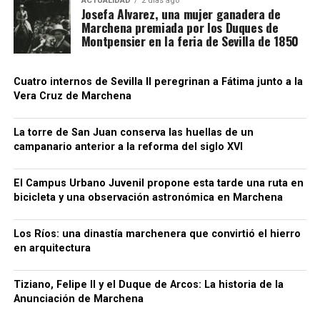
ACTUALIDAD
2 días ago
Josefa Alvarez, una mujer ganadera de
equivalentes en Andalucía. También encuentran
Marchena premiada por los Duques de
mayor control de las jornadas, pago regulado de las
Montpensier en la feria de Sevilla de 1850
horas extras y cuadrillas que regresan a las mismas
fincas cada año.
Cuatro internos de Sevilla II peregrinan a Fátima junto a la
Vera Cruz de Marchena
CCOO sostiene que estos desplazamientos
demuestran que no faltan trabajadores para el
campo, sino empleos con condiciones
La torre de San Juan conserva las huellas de un
campanario anterior a la reforma del siglo XVI
suficientemente atractivas. El sindicato reclama al
empresariado andaluz que tome como referencia el
El Campus Urbano Juvenil propone esta tarde una ruta en
modelo laboral francés.
bicicleta y una observación astronómica en Marchena
Luis Cristóbal no solo era un noble con influencia
Los Ríos: una dinastía marchenera que convirtió el hierro
política, sino también un gran mecenas.
Su
en arquitectura
admiración por la corte de Felipe II lo llevó a
querer
replicar en Marchena el esplendor artístico de
Tiziano, Felipe II y el Duque de Arcos: La historia de la
Madrid y Sevilla
. En su afán por coleccionar arte de
Anunciación de Marchena
primer nivel,
adquirió la
Anunciación
de Vasco