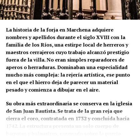
aparentemente tapiados visibles bajo el friso
cerámico podrían ser una de las huellas de aquella
fase primitiva, aunque esta hipótesis no debe
presentarse como definitiva mientras no exista una
La historia de la forja en Marchena adquiere
comprobación arqueológica del paramento.
nombres y apellidos durante el siglo XVIII con la
familia de los Ríos, una estirpe local de herreros y
La formulación histórica más rigurosa sería, por
maestros cerrajeros cuyo trabajo alcanzó prestigio
tanto, que Hernán Ruiz II inspeccionó la torre de San
fuera de la villa. No eran simples reparadores de
Juan en 1567 y pudo intervenir en el proyecto de su
aperos o herraduras. Dominaban una especialidad
transformación, mientras que Diego de Velasco
mucho más compleja: la rejería artística, ese punto
aparece relacionado con la ejecución o culminación
en el que el hierro deja de parecer un material
del chapitel y del campanario durante las últimas
pesado y comienza a dibujar en el aire.
décadas del siglo XVI.
Su obra más extraordinaria se conserva en la iglesia
La torre que hoy vemos no pertenece a un único
de San Juan Bautista. Se trata de la gran reja que
momento ni a un solo autor. Es una arquitectura
cierra el coro, contratada en 1732 y concluida hacia
construida por capas: una base de origen medieval,
1742. La estructura presenta un solo cuerpo de
una gran reforma renacentista y posteriores
barrotes y balaustres, coronado sobre la puerta
reparaciones que fueron configurando una de las