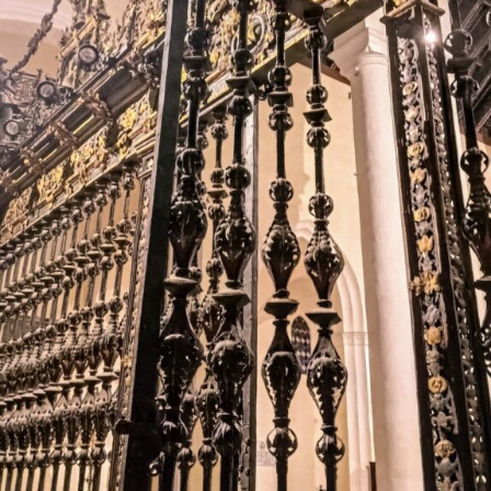
al proyecto o al comienzo de la intervención,
mientras que los trabajos de terminación pudieron
extenderse durante los años siguientes.
El resultado fue una torre en la que conviven la
tradición constructiva mudéjar y el lenguaje
renacentista. El cuerpo de campanas presenta
grandes arcos de medio punto, mientras que el friso
y el chapitel incorporan azulejería, uno de los
elementos más característicos de la arquitectura
religiosa marchenera. El Plan Especial de Protección
del Conjunto Histórico de Marchena describe
precisamente la torre como una construcción
rematada por chapitel y decorada con azulejos tanto
en el friso como en su coronación.
La lectura de los muros permite plantear que el
actual campanario se levantó sobre una torre
anterior, probablemente medieval. Los dos arcos