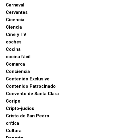
una huella imborrable en la historia del arte
Carnaval
español.
Cervantes
Cicencia
Ciencia
Cine y TV
coches
Cocina
cocina fácil
Comarca
Conciencia
Contenido Exclusivo
Contenido Patrocinado
Convento de Santa Clara
Coripe
Cripto-judíos
Cristo de San Pedro
crítica
Cultura