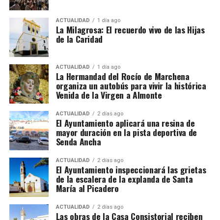
Desde la hora 44: un 50% más.
ACTUALIDAD
1 día ago
La Milagrosa: El recuerdo vivo de las Hijas
El contrato también debe incluir una compensación
de la Caridad
por vacaciones de al menos el 10% del salario bruto.
Alojamiento, comida y
ACTUALIDAD
1 día ago
La Hermandad del Rocío de Marchena
organiza un autobús para vivir la histórica
transporte
Venida de la Virgen a Almonte
No todas las explotaciones ofrecen las mismas
De Tiziano a Vasco Pereira
ACTUALIDAD
2 días ago
El Ayuntamiento aplicará una resina de
condiciones. Algunas proporcionan alojamiento y
mayor duración en la pista deportiva de
comida gratuitamente, otras solamente vivienda o
Vasco Pereira, un pintor portugués afincado en
Senda Ancha
una comida diaria y también existen contratos sin
Sevilla, fue testigo del impacto que Tiziano tenía en
manutención ni alojamiento.
la corte.
Su
Anunciación
de 1576 es una copia
ACTUALIDAD
2 días ago
El Ayuntamiento inspeccionará las grietas
reinterpretada de la obra del maestro veneciano,
y fue
de la escalera de la explanda de Santa
El trabajador debe comprobar antes de salir:
encargada para la Iglesia de San Juan Bautista de
María al Picadero
Marchena por los Duques de Arcos.
Salario bruto por hora.
ACTUALIDAD
2 días ago
Las obras de la Casa Consistorial reciben
La clave está en
Luis Cristóbal Ponce de León,