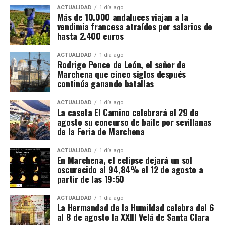
sofisticación.
Pero si hay una obra que impactó
ACTUALIDAD
1 día ago
profundamente al monarca, fue
La Anunciación
de
Más de 10.000 andaluces viajan a la
Cuánto se cobra
vendimia francesa atraídos por salarios de
Tiziano. Su dramatismo, la iluminación etérea y la
hasta 2.400 euros
intensidad emocional la convirtieron en una
El salario mínimo oficial francés es de 12,02 euros
referencia obligada
para los pintores de su tiempo. Es
brutos por hora. Sin embargo, las ofertas actuales
ACTUALIDAD
1 día ago
aquí donde entra en juego la figura de
Vasco Pereira
.
Rodrigo Ponce de León, el señor de
consultadas por France Travail ofrecen entre 12,31 y
Marchena que cinco siglos después
14,50 euros brutos, dependiendo de la finca y del
continúa ganando batallas
trabajo realizado.
ACTUALIDAD
1 día ago
La caseta El Camino celebrará el 29 de
CCOO calcula unos ingresos de entre 1.900 y 2.337
agosto su concurso de baile por sevillanas
euros netos mensuales, que pueden aproximarse a
de la Feria de Marchena
2.400 euros cuando se realizan horas extraordinarias
o se reciben complementos.
ACTUALIDAD
1 día ago
En Marchena, el eclipse dejará un sol
oscurecido al 94,84% el 12 de agosto a
La jornada ordinaria es de 35 horas semanales. Las
partir de las 19:50
horas adicionales deben pagarse con los siguientes
recargos:
ACTUALIDAD
1 día ago
La Hermandad de la Humildad celebra del 6
al 8 de agosto la XXIII Velá de Santa Clara
De la hora 36 a la 43: un 25% más.