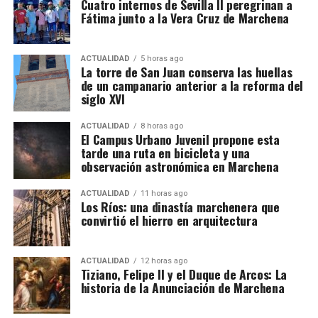
Cuatro internos de Sevilla II peregrinan a
terreno. Aproximadamente el 90% repite campaña y
Fátima junto a la Vera Cruz de Marchena
se desplaza en cuadrillas contratadas previamente
por explotaciones que ya conocen. Muchos puestos
ACTUALIDAD
5 horas ago
han pasado de padres a hijos y se mantienen desde
La torre de San Juan conserva las huellas
hace décadas.
de un campanario anterior a la reforma del
siglo XVI
Cuándo comienza la vendimia
ACTUALIDAD
8 horas ago
El Campus Urbano Juvenil propone esta
Las primeras incorporaciones están previstas desde
tarde una ruta en bicicleta y una
mediados de agosto en las zonas francesas donde la
observación astronómica en Marchena
uva madura antes. La campaña se extenderá durante
ACTUALIDAD
11 horas ago
septiembre en regiones como Borgoña, Champaña,
Los Ríos: una dinastía marchenera que
Beaujolais y Burdeos.
convirtió el hierro en arquitectura
Los contratos suelen durar entre diez días y tres
semanas. Algunos trabajadores enlazan varias
ACTUALIDAD
12 horas ago
Felipe II, consciente del talento de Tiziano, le confió
Tiziano, Felipe II y el Duque de Arcos: La
explotaciones y permanecen en Francia durante más
historia de la Anunciación de Marchena
la realización de sus
Poesías
,
una serie de cuadros
de un mes. La fecha exacta depende de la
mitológicos que desbordaban
sensualidad y
maduración de la uva y de las temperaturas.