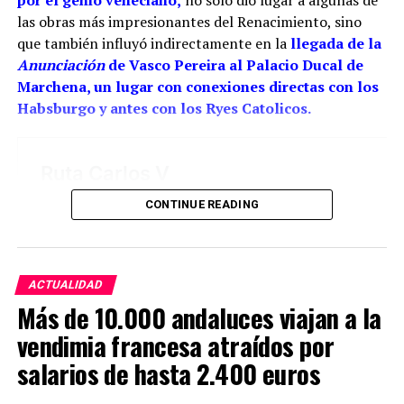
responsabilidad artística. La reja del coro pudo ser
las obras más impresionantes del Renacimiento, sino
una obra de juventud realizada bajo la dirección o
que también influyó indirectamente en la
llegada de la
con la colaboración paterna. Los documentos
Anunciación
de Vasco Pereira al Palacio Ducal de
conservan las dos perspectivas: las cuentas
Marchena, un lugar con conexiones directas con los
parroquiales relacionan el encargo con Cristóbal y
Habsburgo y antes con los Ryes Catolicos.
los pagos finales con sus herederos; el expediente
profesional de Juan reivindica su intervención
directa.
La reja de San Juan demuestra hasta dónde llegó
CONTINUE READING
aquella familia. Su decoración calada, los
balaustres, las guirnaldas, las figuras humanas y las
aplicaciones metálicas convierten el conjunto coral
en una especie de joyero monumental. El hierro
ACTUALIDAD
parece perder su peso: se curva, se ramifica y
Más de 10.000 andaluces viajan a la
asciende como si la fragua hubiera aprendido el
vendimia francesa atraídos por
lenguaje de los retablos. Clavijo Andújar considera a
salarios de hasta 2.400 euros
los Ríos una dinastía de artífices naturales de
Marchena y sitúa su taller como un foco de