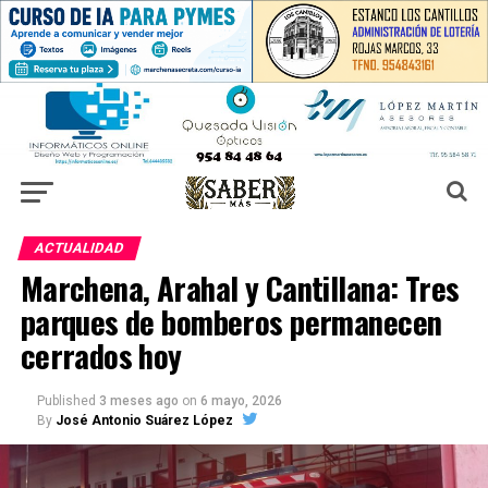
ACTUALIDAD
Marchena, Arahal y Cantillana: Tres
parques de bomberos permanecen
cerrados hoy
Published
3 meses ago
on
6 mayo, 2026
By
José Antonio Suárez López