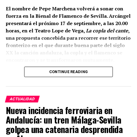
documentada a una cota de 133,48 metros sobre el
nivel del mar.
El nombre de Pepe Marchena volverá a sonar con
fuerza en la Bienal de Flamenco de Sevilla. Arcángel
presentará el próximo 17 de septiembre, a las 20.00
horas, en el Teatro Lope de Vega,
La copla del cante
,
una propuesta concebida para recorrer ese territorio
fronterizo en el que durante buena parte del siglo
XX la canción andaluza, la copla y el flamenco se
encontraron y se transformaron mutuamente.
CONTINUE READING
La propia organización ha definido el espectáculo
como una revisión del estrecho vínculo histórico
entre flamenco y copla, pero existe un dato
especialmente relevante para Marchena: el
ACTUALIDAD
repertorio está inspirado expresamente en
Nueva incidencia ferroviaria en
Marchena, Caracol, Pepe Pinto, Canalejas y La
Andalucía: un tren Málaga-Sevilla
Paquera de Jerez. Es decir, Pepe Marchena no
Está arqueológicamente demostrado que, al menos
aparece aquí como una relación interpretativa
golpea una catenaria desprendida
en el recinto de la Alcazaba, la construcción
añadida a posteriori, sino como una de las
defensiva aprovechó la pendiente y modificó