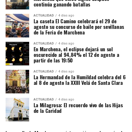
continúa ganando batallas
fiscal aplicable a este tipo de mercancías. Las
bebidas eran introducidas mediante empresas que la
ACTUALIDAD
4 días ago
La caseta El Camino celebrará el 29 de
investigación denomina “introductoras” y circulaban
agosto su concurso de baile por sevillanas
en determinadas fases bajo un régimen suspensivo
de la Feria de Marchena
de IVA e impuestos especiales. Después se sucedían
Mientras unos sectores eran demolidos por
transmisiones de la mercancía entre diferentes
considerarse obstáculos para el desarrollo urbano,
ACTUALIDAD
4 días ago
En Marchena, el eclipse dejará un sol
sociedades instrumentales dentro de los depósitos
otros quedaban incorporados a las nuevas
oscurecido al 94,84% el 12 de agosto a
fiscales.
construcciones.
partir de las 19:50
El supuesto fraude se produciría cuando intervenían
Precisamente esa incorporación parece haber
ACTUALIDAD
4 días ago
sociedades que no ingresaban las cuotas de IVA
La Hermandad de la Humildad celebra del 6
contribuido a la conservación de algunos tramos.
al 8 de agosto la XXIII Velá de Santa Clara
correspondientes antes de que el producto llegase
Bellido considera que buena parte del recinto ha
finalmente a las empresas distribuidoras. Al reducir
sobrevivido porque quedó integrado en el
artificialmente la carga fiscal, estas últimas podían
urbanismo posterior.
ACTUALIDAD
4 días ago
La Milagrosa: El recuerdo vivo de las Hijas
colocar las bebidas en el mercado a precios
de la Caridad
notablemente inferiores a los de competidores que
sí cumplían con sus obligaciones tributarias. La
Agencia Tributaria considera que este