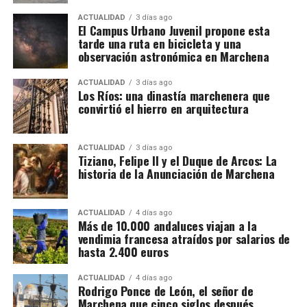
desapareció lo poco que quedaba de la Puerta de
investigadores aseguran haber descubierto una
ACTUALIDAD
3 días ago
El Campus Urbano Juvenil propone esta
Écija que ya habia sido demolida junto a la barriada
arquitectura empresarial mucho más compleja. El
tarde una ruta en bicicleta y una
del mismo nombre en 1650 por orden del virrey de
entramado estaría compuesto por más de treinta
observación astronómica en Marchena
Napoles.
sociedades, cada una con una función determinada,
además de una estructura empresarial paralela que
ACTUALIDAD
3 días ago
Los Ríos: una dinastía marchenera que
habría servido para canalizar fondos procedentes de
convirtió el hierro en arquitectura
la actividad presuntamente delictiva.
La dimensión del trabajo policial y tributario queda
ACTUALIDAD
3 días ago
Tiziano, Felipe II y el Duque de Arcos: La
reflejada en otro dato: los investigadores analizaron
historia de la Anunciación de Marchena
movimientos relacionados con 173 cuentas
bancarias. A partir de esa documentación detectaron
importantes volúmenes de alcohol procedentes de
ACTUALIDAD
4 días ago
Más de 10.000 andaluces viajan a la
depósitos fiscales de otros países de la Unión
vendimia francesa atraídos por salarios de
Europea, principalmente Países Bajos y Portugal,
hasta 2.400 euros
destinados posteriormente a depósitos fiscales
españoles.
ACTUALIDAD
4 días ago
Rodrigo Ponce de León, el señor de
Marchena que cinco siglos después
El mecanismo investigado aprovechaba el régimen