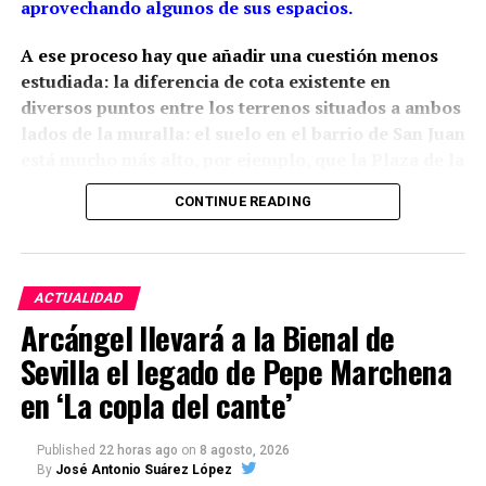
aprovechando algunos de sus espacios.
A ese proceso hay que añadir una cuestión menos
estudiada: la diferencia de cota existente en
diversos puntos entre los terrenos situados a ambos
lados de la muralla: el suelo en el barrio de San Juan
está mucho más alto, por ejemplo, que la Plaza de la
Constitución.
La arqueología ha demostrado que
CONTINUE READING
esta relación con el relieve estaba presente desde la
propia construcción medieval, aunque las cotas
actuales son también resultado de siglos de
rellenos, excavaciones y modificaciones urbanas.
ACTUALIDAD
Arcángel llevará a la Bienal de
Siglo XIII: una muralla adaptada
Sevilla el legado de Pepe Marchena
al relieve
en ‘La copla del cante’
Tania Bellido Márquez sitúa la construcción del
Published
22 horas ago
on
8 agosto, 2026
sistema defensivo de Marchena en época
By
José Antonio Suárez López