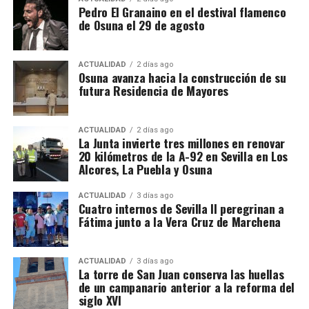
Puebla de Cazalla. La información oficial no precisa,
Pedro El Granaino en el destival flamenco
de Osuna el 29 de agosto
al menos por ahora, cuántas de las nueve empresas
registradas se encontraban concretamente en el
municipio sevillano, por lo que no sería correcto
ACTUALIDAD
2 días ago
El siglo XIX transforma
Osuna avanza hacia la construcción de su
atribuir a La Puebla la totalidad de esos registros.
futura Residencia de Mayores
definitivamente la relación entre
La operación se desarrolló bajo la dirección de la
Sección Civil y de Instrucción del Tribunal de
muralla y ciudad
ACTUALIDAD
2 días ago
Instancia de Morón de la Frontera, plaza número 2,
La Junta invierte tres millones en renovar
20 kilómetros de la A-92 en Sevilla en Los
órgano judicial competente en la investigación. La
El proceso de ocupación fue acompañado por otro
Alcores, La Puebla y Osuna
existencia y actual denominación de este Tribunal
fenómeno: la demolición de los tramos que
de Instancia está igualmente recogida por el
dificultaban la circulación y la expansión urbana.
ACTUALIDAD
3 días ago
Ministerio de Justicia.
Cuatro internos de Sevilla II peregrinan a
Fátima junto a la Vera Cruz de Marchena
Bellido señala que durante el siglo XIX se
Una estructura de más de treinta
produjeron importantes destrucciones:
desapareció
buena parte de la Puerta de Osuna, se abrió la calle
sociedades
ACTUALIDAD
3 días ago
La torre de San Juan conserva las huellas
San Francisco cortando el recinto,
la apertura de la
de un campanario anterior a la reforma del
calle Zurbarán afectó al lienzo que comunicaba el
Detrás de las operaciones aparentemente ordinarias
siglo XVI
recinto principal con la Alcazaba y también
de importación y distribución de alcohol, los