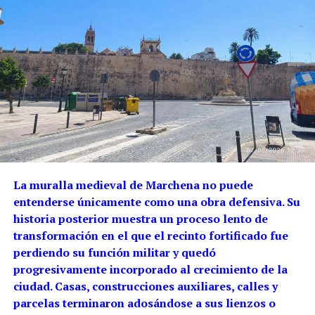
La muralla medieval de Marchena no puede
entenderse únicamente como una obra defensiva. Su
historia posterior muestra un proceso lento de
transformación en el que el recinto fortificado fue
perdiendo su función militar y quedó
progresivamente incorporado al crecimiento de la
ciudad. Casas, construcciones auxiliares, calles y
parcelas terminaron adosándose a sus lienzos o