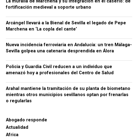
procedimiento generaba también una situación de
La muralla de Marchena y su integración en el caserío: de
fortificación medieval a soporte urbano
competencia desleal dentro del sector.
Para dificultar el seguimiento de las operaciones, la
Arcángel llevará a la Bienal de Sevilla el legado de Pepe
organización habría empleado además sociedades
Marchena en ‘La copla del cante’
instrumentales, testaferros y facturas falsas,
siempre según la investigación policial y tributaria.
Nueva incidencia ferroviaria en Andalucía: un tren Málaga-
Conviene mantener esta precisión: los hechos se
Sevilla golpea una catenaria desprendida en Álora
Una cuestión pendiente: medir
encuentran todavía dentro de un procedimiento
judicial y las personas investigadas conservan su
Policia y Guardia Civil reducen a un individuo que
las diferencias de cota
presunción de inocencia mientras no exista una
amenazó hoy a profesionales del Centro de Salud
resolución judicial firme.
El estudio arqueológico de Bellido confirma que la
Arahal mantiene la tramitación de su planta de biometano
topografía desempeñó un papel importante desde la
66.000 euros, relojes de lujo y bienes
mientras otros municipios sevillanos optan por frenarlas
construcción inicial de la fortificación. También
o regularlas
demuestra la existencia de rellenos, niveles de
bloqueados
ocupación y modificaciones posteriores.
Sin
La actuación policial ha permitido bloquear 35
embargo, no existe en los trabajos consultados una
Abogado responde
cuentas bancarias vinculadas a la investigación y
medición sistemática de la diferencia de cota entre
Actualidad
solicitar judicialmente el embargo de once
ambos lados de todo el recinto amurallado.
Ese
Africa