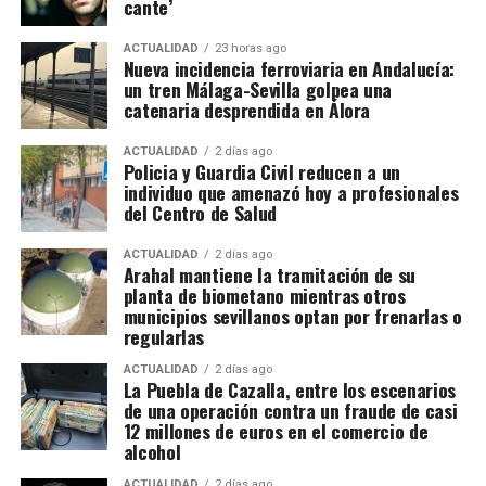
cante’
Cantero solicitó permiso para adosar una vivienda
La investigación, bautizada como ‘Drink/Alambique’,
en los Arquillos de la Rosa. Francisco Díaz pidió
ACTUALIDAD
23 horas ago
Nueva incidencia ferroviaria en Andalucía:
se ha saldado por el momento con 13 personas
construir en una rinconada formada por la «muralla
un tren Málaga-Sevilla golpea una
detenidas y otras cuatro investigadas. Hacienda
redonda» de la Plaza de los Hortelanos. Antonio
catenaria desprendida en Álora
calcula provisionalmente en 11,9 millones de euros
García Pargañeda recibió cuatro varas en los
las cuotas de IVA presuntamente defraudadas
Arquillos de la Rosa con obligación de edificar en
ACTUALIDAD
2 días ago
Policia y Guardia Civil reducen a un
durante los ejercicios fiscales comprendidos entre
quince días. Pedro del Campillo solicitó intervenir
individuo que amenazó hoy a profesionales
2018 y 2025. La cifra, advierten los investigadores,
sobre un «terraplén intermedio entre las murallas».
del Centro de Salud
todavía podría aumentar a medida que se estudie la
documentación intervenida.
ACTUALIDAD
2 días ago
Arahal mantiene la tramitación de su
planta de biometano mientras otros
Registros en La Puebla de Cazalla
municipios sevillanos optan por frenarlas o
regularlas
La conexión con La Puebla no es meramente
territorial. La fase operativa se desarrolló el pasado
ACTUALIDAD
2 días ago
La Puebla de Cazalla, entre los escenarios
14 de julio de 2026 y comprendió nueve entradas y
de una operación contra un fraude de casi
registros en sociedades mercantiles situadas en La
12 millones de euros en el comercio de
alcohol
Puebla de Cazalla, Valencia, Badajoz y Córdoba,
además del registro de un domicilio particular en La
ACTUALIDAD
2 días ago