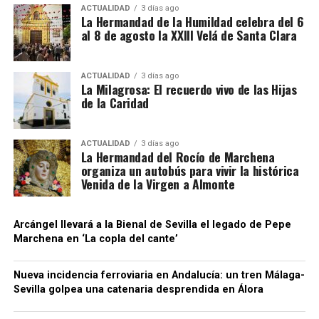
precisamente esta parte del entramado la que
ACTUALIDAD
3 días ago
La Hermandad de la Humildad celebra del 6
fundamenta la investigación paralela por supuesto
al 8 de agosto la XXIII Velá de Santa Clara
blanqueo de capitales.
La operación adquiere así especial relevancia para
ACTUALIDAD
3 días ago
La Milagrosa: El recuerdo vivo de las Hijas
la Sierra Sur sevillana. No se trata únicamente de
de la Caridad
que La Puebla de Cazalla figure entre las
localidades donde se practicaron registros: la
investigación está siendo dirigida judicialmente
ACTUALIDAD
3 días ago
La Hermandad del Rocío de Marchena
desde Morón de la Frontera, situando una causa de
organiza un autobús para vivir la histórica
alcance nacional —con conexiones empresariales en
Venida de la Virgen a Almonte
cuatro provincias y movimientos comerciales
internacionales— dentro del ámbito judicial más
Arcángel llevará a la Bienal de Sevilla el legado de Pepe
próximo a la comarca.
Marchena en ‘La copla del cante’
La investigación continúa abierta, por lo que habrá
Nueva incidencia ferroviaria en Andalucía: un tren Málaga-
que esperar a la evolución de las diligencias para
Sevilla golpea una catenaria desprendida en Álora
conocer con mayor precisión el número de
sociedades y personas de La Puebla de Cazalla