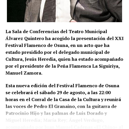
La conexión con La Puebla no es meramente
territorial. La fase operativa se desarrolló el pasado
14 de julio de 2026 y comprendió nueve entradas y
La Sala de Conferencias del Teatro Municipal
registros en sociedades mercantiles situadas en La
Álvarez Quintero ha acogido la presentación del XXI
Puebla de Cazalla, Valencia, Badajoz y Córdoba,
Festival Flamenco de Osuna, en un acto que ha
además del registro de un domicilio particular en La
estado presidido por el delegado municipal de
Puebla de Cazalla. La información oficial no precisa,
Cultura, Jesús Heredia, quien ha estado acompañado
al menos por ahora, cuántas de las nueve empresas
por el presidente de la Peña Flamenca La Siguiriya,
registradas se encontraban concretamente en el
Manuel Zamora.
municipio sevillano, por lo que no sería correcto
atribuir a La Puebla la totalidad de esos registros.
Esta nueva edición del Festival Flamenco de Osuna
se celebrará el sábado 29 de agosto, a las 22:00
La operación se desarrolló bajo la dirección de la
horas en el Corral de la Casa de la Cultura y reunirá
Sección Civil y de Instrucción del Tribunal de
las voces de Pedro El Granaino, con la guitarra de
Instancia de Morón de la Frontera, plaza número 2,
Patrocinio Hijo y las palmas de Luis Dorado y
órgano judicial competente en la investigación. La
Miguel Heredia; María Rey; Ángel Verdugo,
existencia y actual denominación de este Tribunal
acompañado por Juan Manuel Cadenas «El Chino» al
de Instancia está igualmente recogida por el