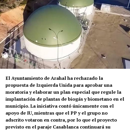
los testimonios recogidos, los cuerpos de seguridad
Marchena dejó de ser únicamente un artista de su
tardaron entre 30 y 40 minutos en llegar porque se
tiempo para convertirse en un repertorio que los
encontraban atendiendo otros servicios. Una vez
cantaores contemporáneos siguen interrogando,
reducido y atendido sanitariamente, el hombre fue
reinterpretando y haciendo suyo.
sacado en una silla de ruedas y trasladado en
ambulancia al Hospital Universitario La Merced de
Osuna.
El episodio no es un hecho completamente aislado.
Profesionales consultados por este medio vienen
alertando de repetidos episodios de amenazas,
comportamientos agresivos y situaciones
El Ayuntamiento de Arahal ha rechazado la
conflictivas en el centro de salud, algunos
propuesta de Izquierda Unida para aprobar una
relacionados, según estos testimonios, con personas
moratoria y elaborar un plan especial que regule la
que llegan bajo los efectos de drogas.
implantación de plantas de biogás y biometano en el
municipio. La iniciativa contó únicamente con el
La preocupación por las agresiones a sanitarios no
apoyo de IU, mientras que el PP y el grupo no
es nueva. El Área de Gestión Sanitaria de Osuna puso
adscrito votaron en contra, por lo que el proyecto
en marcha este mismo año formación específica con
previsto en el paraje Casablanca continuará su