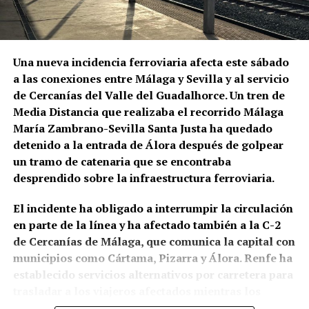
de aquella época a La Niña de los Peines, Manuel
Vallejo y Pepe Marchena.
Pepe Marchena, en el centro de
Una nueva incidencia ferroviaria afecta este sábado
a las conexiones entre Málaga y Sevilla y al servicio
aquella transformación
de Cercanías del Valle del Guadalhorce. Un tren de
Media Distancia que realizaba el recorrido Málaga
José Tejada Martín, Pepe Marchena, fue uno de los
María Zambrano-Sevilla Santa Justa ha quedado
artistas que mejor representó aquel cambio de
detenido a la entrada de Álora después de golpear
escala. Su enorme popularidad durante las décadas
un tramo de catenaria que se encontraba
centrales del siglo XX estuvo vinculada a los
desprendido sobre la infraestructura ferroviaria.
fandangos, los cantes libres y los cantes de ida y
vuelta, pero también a una forma extremadamente
El incidente ha obligado a interrumpir la circulación
personal de ornamentar la melodía que generó
en parte de la línea y ha afectado también a la C-2
seguidores, imitadores y también intensas
de Cercanías de Málaga, que comunica la capital con
controversias entre los defensores de distintas
municipios como Cártama, Pizarra y Álora. Renfe ha
concepciones del flamenco. DeFlamenco recuerda
establecido servicios alternativos por carretera para
que llegó a alcanzar una fama hasta entonces
trasladar a los viajeros afectados mientras los
desconocida en el género y subraya la personalidad
equipos técnicos trabajan en la zona.