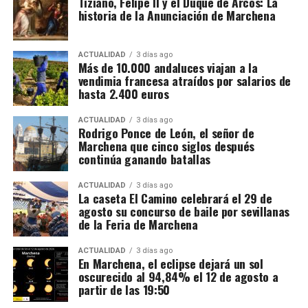
Tiziano, Felipe II y el Duque de Arcos: La
Las entradas, que tendrán un coste de 10€
historia de la Anunciación de Marchena
66.000 euros, relojes de lujo y bienes
anticipadas y 15€ en taquilla, se pueden adquirir en
la Casa de la Cultura, en la Oficina de Turismo o a
bloqueados
ACTUALIDAD
3 días ago
través del siguiente
Más de 10.000 andaluces viajan a la
La actuación policial ha permitido bloquear 35
enlace:
https://osunacultura.sacatuentrada.es/
vendimia francesa atraídos por salarios de
cuentas bancarias vinculadas a la investigación y
hasta 2.400 euros
solicitar judicialmente el embargo de once
inmuebles. En domicilios relacionados con uno de
ACTUALIDAD
3 días ago
Rodrigo Ponce de León, el señor de
los principales investigados fueron intervenidos
Marchena que cinco siglos después
además 66.000 euros en efectivo, junto con relojes
continúa ganando batallas
de lujo, dispositivos electrónicos y abundante
documentación.
ACTUALIDAD
3 días ago
La caseta El Camino celebrará el 29 de
agosto su concurso de baile por sevillanas
Las pesquisas patrimoniales apuntan también a que
de la Feria de Marchena
parte de los beneficios obtenidos presuntamente
mediante el fraude habría sido desviada hacia una
ACTUALIDAD
3 días ago
En Marchena, el eclipse dejará un sol
sociedad patrimonial, utilizada para canalizar el
oscurecido al 94,84% el 12 de agosto a
dinero y mantener inmuebles relacionados con
partir de las 19:50
algunos de los principales investigados. Es