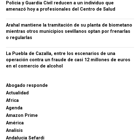
Policia y Guardia Civil reducen a un individuo que
afectadas, su función concreta dentro del entramado
amenazó hoy a profesionales del Centro de Salud
y el destino judicial de los detenidos. Por ahora, no
he encontrado en las fuentes oficiales consultadas
Arahal mantiene la tramitación de su planta de biometano
datos que permitan identificar públicamente a las
mientras otros municipios sevillanos optan por frenarlas
empresas o a los detenidos de La Puebla, de modo
o regularlas
que no sería responsable atribuir nombres o
negocios concretos sin confirmación documental.
La Puebla de Cazalla, entre los escenarios de una
operación contra un fraude de casi 12 millones de euros
en el comercio de alcohol
Abogado responde
Actualidad
Africa
Agenda
Amazon Prime
América
Analisis
Andalucia Sefardi