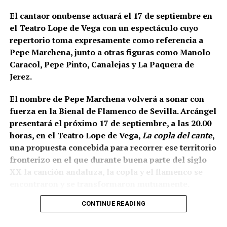
El cantaor onubense actuará el 17 de septiembre en
el Teatro Lope de Vega con un espectáculo cuyo
repertorio toma expresamente como referencia a
Pepe Marchena, junto a otras figuras como Manolo
Caracol, Pepe Pinto, Canalejas y La Paquera de
Jerez.
El nombre de Pepe Marchena volverá a sonar con
fuerza en la Bienal de Flamenco de Sevilla. Arcángel
presentará el próximo 17 de septiembre, a las 20.00
horas, en el Teatro Lope de Vega,
La copla del cante
,
una propuesta concebida para recorrer ese territorio
fronterizo en el que durante buena parte del siglo
XX la canción andaluza, la copla y el flamenco se
encontraron y se transformaron mutuamente.
CONTINUE READING
La propia organización ha definido el espectáculo
como una revisión del estrecho vínculo histórico