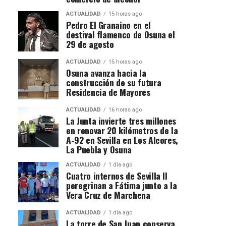
ACTUALIDAD
15 horas ago
Pedro El Granaino en el
destival flamenco de Osuna el
29 de agosto
ACTUALIDAD
15 horas ago
Osuna avanza hacia la
construcción de su futura
Residencia de Mayores
ACTUALIDAD
16 horas ago
La Junta invierte tres millones
en renovar 20 kilómetros de la
A-92 en Sevilla en Los Alcores,
La Puebla y Osuna
ACTUALIDAD
1 día ago
Cuatro internos de Sevilla II
peregrinan a Fátima junto a la
Vera Cruz de Marchena
ACTUALIDAD
1 día ago
La torre de San Juan conserva