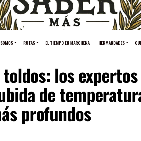
 SOMOS
RUTAS
EL TIEMPO EN MARCHENA
HERMANDADES
CU
 toldos: los expertos
subida de temperatur
más profundos