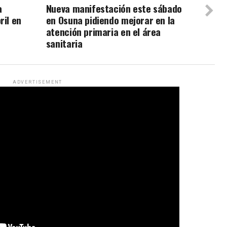
a
Nueva manifestación este sábado
ril en
en Osuna pidiendo mejorar en la
atención primaria en el área
sanitaria
ADVERTISEMENT