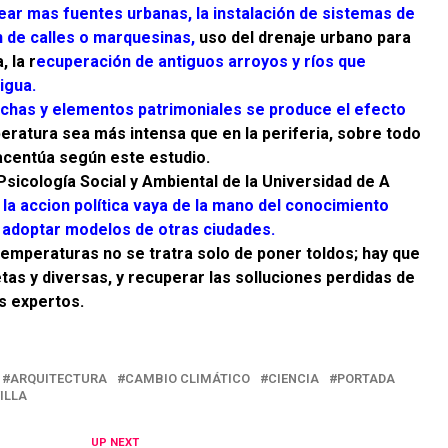
ar mas fuentes urbanas, la instalación de sistemas de
n de calles o marquesinas,
uso del drenaje urbano para
, la r
ecuperación de antiguos arroyos y ríos que
igua.
echas y elementos patrimoniales se produce el efecto
ratura sea más intensa que en la periferia, sobre todo
 acentúa según este estudio.
Psicología Social y Ambiental de la Universidad de A
 la accion política vaya de la mano del conocimiento
de adoptar modelos de otras ciudades.
temperaturas no se tratra solo de poner toldos; hay que
tas y diversas, y recuperar las solluciones perdidas de
los expertos.
ARQUITECTURA
CAMBIO CLIMÁTICO
CIENCIA
PORTADA
ILLA
UP NEXT