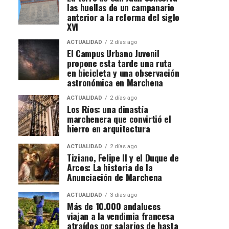
las huellas de un campanario
anterior a la reforma del siglo
XVI
ACTUALIDAD
2 días ago
El Campus Urbano Juvenil
propone esta tarde una ruta
en bicicleta y una observación
astronómica en Marchena
ACTUALIDAD
2 días ago
Los Ríos: una dinastía
marchenera que convirtió el
hierro en arquitectura
ACTUALIDAD
2 días ago
Tiziano, Felipe II y el Duque de
Arcos: La historia de la
Anunciación de Marchena
ACTUALIDAD
3 días ago
Más de 10.000 andaluces
viajan a la vendimia francesa
atraídos por salarios de hasta