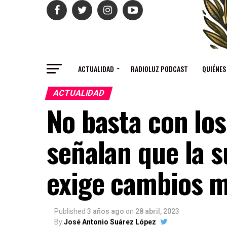
ACTUALIDAD
RADIOLUZ PODCAST
QUIÉNES
ACTUALIDAD
No basta con los
señalan que la 
exige cambios 
Published
3 años ago
on
28 abril, 2023
By
José Antonio Suárez López