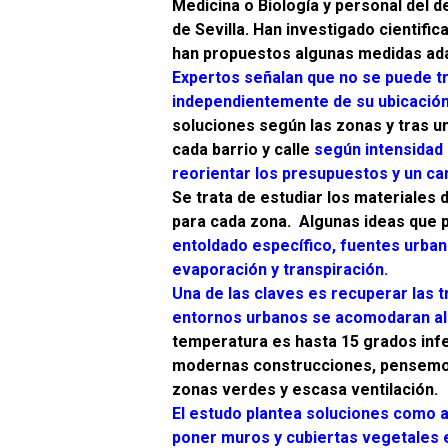
Medicina o Biología y personal del 
de Sevilla.
Han investigado cientifi
han propuestos algunas medidas ada
Expertos señalan que no se puede tr
independientemente de su ubicación
soluciones según las zonas y tras u
cada barrio y calle
según intensidad d
reorientar los presupuestos y un cam
Se trata de estudiar los materiales
para cada zona. Algunas ideas que
entoldado específico, fuentes urba
evaporación y transpiración.
Una de las claves es recuperar las 
entornos urbanos se acomodaran alg
temperatura es hasta 15 grados infer
modernas construcciones, pensemos 
zonas verdes y escasa ventilación.
El estudo plantea soluciones como a
poner muros y cubiertas vegetales en