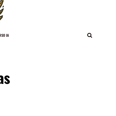
RSO IA
as