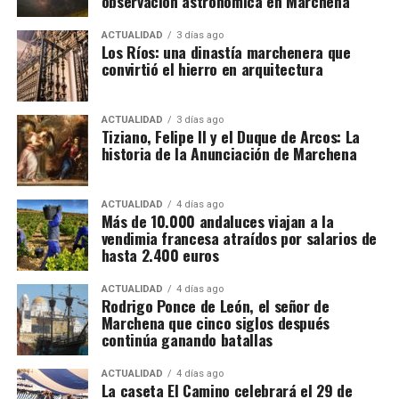
observación astronómica en Marchena
Napoles.
sociedades, cada una con una función determinada,
además de una estructura empresarial paralela que
ACTUALIDAD
3 días ago
Los Ríos: una dinastía marchenera que
habría servido para canalizar fondos procedentes de
convirtió el hierro en arquitectura
la actividad presuntamente delictiva.
La dimensión del trabajo policial y tributario queda
ACTUALIDAD
3 días ago
Tiziano, Felipe II y el Duque de Arcos: La
reflejada en otro dato: los investigadores analizaron
historia de la Anunciación de Marchena
movimientos relacionados con 173 cuentas
bancarias. A partir de esa documentación detectaron
importantes volúmenes de alcohol procedentes de
ACTUALIDAD
4 días ago
Más de 10.000 andaluces viajan a la
depósitos fiscales de otros países de la Unión
vendimia francesa atraídos por salarios de
Europea, principalmente Países Bajos y Portugal,
hasta 2.400 euros
destinados posteriormente a depósitos fiscales
españoles.
ACTUALIDAD
4 días ago
Rodrigo Ponce de León, el señor de
Marchena que cinco siglos después
El mecanismo investigado aprovechaba el régimen
continúa ganando batallas
fiscal aplicable a este tipo de mercancías. Las
bebidas eran introducidas mediante empresas que la
ACTUALIDAD
4 días ago
La caseta El Camino celebrará el 29 de
investigación denomina “introductoras” y circulaban