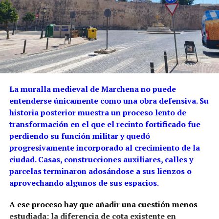
La muralla medieval de Marchena no puede
entenderse únicamente como una obra defensiva. Su
historia posterior muestra un proceso lento de
transformación en el que el recinto fortificado fue
perdiendo su función militar y quedó
progresivamente incorporado al crecimiento de la
ciudad. Casas, construcciones auxiliares, calles y
parcelas terminaron adosándose a sus lienzos o
aprovechando algunos de sus espacios.
A ese proceso hay que añadir una cuestión menos
estudiada: la diferencia de cota existente en