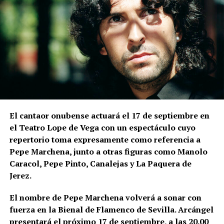
zona elevada de La Mota.
Las excavaciones realizadas en el sector nororiental
de la Alcazaba son especialmente relevantes para
comprender la relación entre muralla y topografía.
Bellido señala que los constructores aprovecharon
expresamente el desnivel del cerro de La Mota.
En la
parte superior levantaron la muralla y, en una
posición inferior, una
estructura ataludada que
El cantaor onubense actuará el 17 de septiembre en
inicialmente servía como refuerzo o contrafuerte y
el Teatro Lope de Vega con un espectáculo cuyo
que posteriormente adquirió función de antemuro o
repertorio toma expresamente como referencia a
barbacana.
Entre ambas estructuras se fueron
Pepe Marchena, junto a otras figuras como Manolo
colocando rellenos de tierra separados por
Caracol, Pepe Pinto, Canalejas y La Paquera de
tongadas de cal hasta conformar la liza,
Jerez.
documentada a una cota de 133,48 metros sobre el
nivel del mar.
El nombre de Pepe Marchena volverá a sonar con
fuerza en la Bienal de Flamenco de Sevilla. Arcángel
presentará el próximo 17 de septiembre, a las 20.00