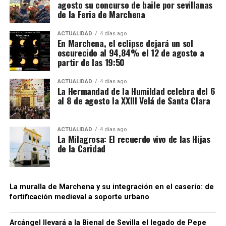
agosto su concurso de baile por sevillanas
en determinadas fases bajo un régimen suspensivo
de la Feria de Marchena
de IVA e impuestos especiales. Después se sucedían
Mientras unos sectores eran demolidos por
transmisiones de la mercancía entre diferentes
considerarse obstáculos para el desarrollo urbano,
ACTUALIDAD
4 días ago
En Marchena, el eclipse dejará un sol
sociedades instrumentales dentro de los depósitos
otros quedaban incorporados a las nuevas
oscurecido al 94,84% el 12 de agosto a
fiscales.
construcciones.
partir de las 19:50
El supuesto fraude se produciría cuando intervenían
Precisamente esa incorporación parece haber
ACTUALIDAD
4 días ago
sociedades que no ingresaban las cuotas de IVA
La Hermandad de la Humildad celebra del 6
contribuido a la conservación de algunos tramos.
al 8 de agosto la XXIII Velá de Santa Clara
correspondientes antes de que el producto llegase
Bellido considera que buena parte del recinto ha
finalmente a las empresas distribuidoras. Al reducir
sobrevivido porque quedó integrado en el
artificialmente la carga fiscal, estas últimas podían
urbanismo posterior.
ACTUALIDAD
4 días ago
La Milagrosa: El recuerdo vivo de las Hijas
colocar las bebidas en el mercado a precios
de la Caridad
notablemente inferiores a los de competidores que
sí cumplían con sus obligaciones tributarias. La
Agencia Tributaria considera que este
procedimiento generaba también una situación de
La muralla de Marchena y su integración en el caserío: de
fortificación medieval a soporte urbano
competencia desleal dentro del sector.
Para dificultar el seguimiento de las operaciones, la
Arcángel llevará a la Bienal de Sevilla el legado de Pepe