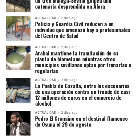
un tren Málaga-Sevilla golpea una
detenidas y otras cuatro investigadas. Hacienda
redonda» de la Plaza de los Hortelanos. Antonio
catenaria desprendida en Álora
calcula provisionalmente en 11,9 millones de euros
García Pargañeda recibió cuatro varas en los
las cuotas de IVA presuntamente defraudadas
Arquillos de la Rosa con obligación de edificar en
ACTUALIDAD
2 días ago
Policia y Guardia Civil reducen a un
durante los ejercicios fiscales comprendidos entre
quince días. Pedro del Campillo solicitó intervenir
individuo que amenazó hoy a profesionales
2018 y 2025. La cifra, advierten los investigadores,
sobre un «terraplén intermedio entre las murallas».
del Centro de Salud
todavía podría aumentar a medida que se estudie la
documentación intervenida.
ACTUALIDAD
2 días ago
Arahal mantiene la tramitación de su
planta de biometano mientras otros
Registros en La Puebla de Cazalla
municipios sevillanos optan por frenarlas o
regularlas
La conexión con La Puebla no es meramente
territorial. La fase operativa se desarrolló el pasado
ACTUALIDAD
2 días ago
La Puebla de Cazalla, entre los escenarios
14 de julio de 2026 y comprendió nueve entradas y
de una operación contra un fraude de casi
registros en sociedades mercantiles situadas en La
12 millones de euros en el comercio de
alcohol
Puebla de Cazalla, Valencia, Badajoz y Córdoba,
además del registro de un domicilio particular en La
ACTUALIDAD
2 días ago
Puebla de Cazalla. La información oficial no precisa,
Pedro El Granaino en el destival flamenco
de Osuna el 29 de agosto
al menos por ahora, cuántas de las nueve empresas
registradas se encontraban concretamente en el