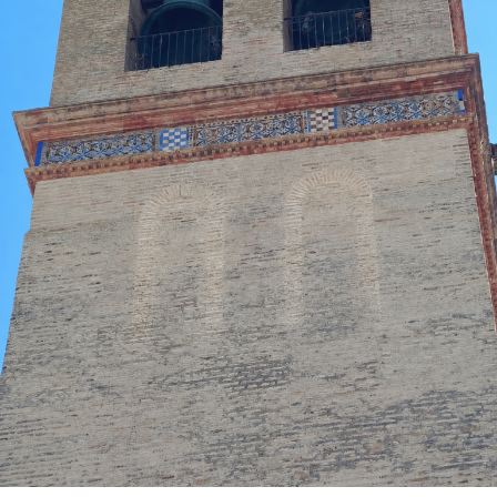
La peregrinación había sido presentada
públicamente el pasado 13 de mayo en la capilla de
la Vera Cruz, coincidiendo con la festividad de
Nuestra Señora del Rosario de Fátima. Aquel acto
estuvo acompañado por el rezo del rosario por las
calles de la feligresía de San Juan, mostrando la
estrecha vinculación que la corporación mantiene
con esta advocación mariana.