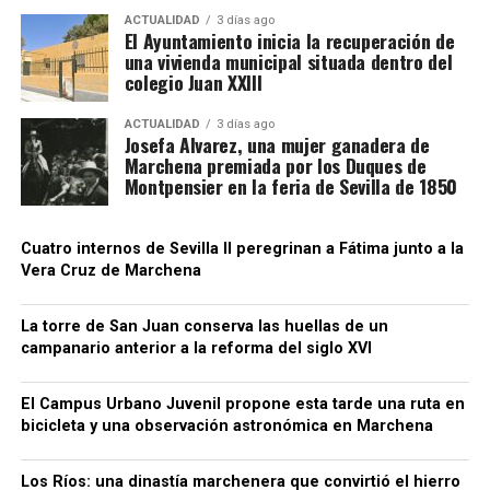
Por qué prefieren Francia
ACTUALIDAD
3 días ago
El Ayuntamiento inicia la recuperación de
una vivienda municipal situada dentro del
La principal razón es económica. Los jornaleros
colegio Juan XXIII
pueden concentrar en pocas semanas unos ingresos
superiores a los obtenidos en campañas
ACTUALIDAD
3 días ago
Josefa Alvarez, una mujer ganadera de
equivalentes en Andalucía. También encuentran
Marchena premiada por los Duques de
mayor control de las jornadas, pago regulado de las
Montpensier en la feria de Sevilla de 1850
horas extras y cuadrillas que regresan a las mismas
fincas cada año.
Cuatro internos de Sevilla II peregrinan a Fátima junto a la
Vera Cruz de Marchena
CCOO sostiene que estos desplazamientos
demuestran que no faltan trabajadores para el
campo, sino empleos con condiciones
La torre de San Juan conserva las huellas de un
campanario anterior a la reforma del siglo XVI
suficientemente atractivas. El sindicato reclama al
empresariado andaluz que tome como referencia el
El Campus Urbano Juvenil propone esta tarde una ruta en
modelo laboral francés.
bicicleta y una observación astronómica en Marchena
Luis Cristóbal no solo era un noble con influencia
Los Ríos: una dinastía marchenera que convirtió el hierro