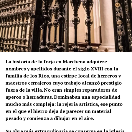
en el friso como en su coronación.
La lectura de los muros permite plantear que el
actual campanario se levantó sobre una torre
anterior, probablemente medieval. Los dos arcos
aparentemente tapiados visibles bajo el friso
cerámico podrían ser una de las huellas de aquella
fase primitiva, aunque esta hipótesis no debe
presentarse como definitiva mientras no exista una
La historia de la forja en Marchena adquiere
comprobación arqueológica del paramento.
nombres y apellidos durante el siglo XVIII con la
familia de los Ríos, una estirpe local de herreros y
La formulación histórica más rigurosa sería, por
maestros cerrajeros cuyo trabajo alcanzó prestigio
tanto, que Hernán Ruiz II inspeccionó la torre de San
fuera de la villa. No eran simples reparadores de
Juan en 1567 y pudo intervenir en el proyecto de su
aperos o herraduras. Dominaban una especialidad
transformación, mientras que Diego de Velasco
mucho más compleja: la rejería artística, ese punto
aparece relacionado con la ejecución o culminación
en el que el hierro deja de parecer un material
del chapitel y del campanario durante las últimas
pesado y comienza a dibujar en el aire.
décadas del siglo XVI.
Su obra más extraordinaria se conserva en la iglesia