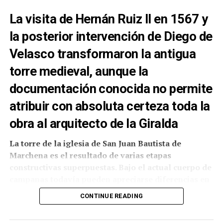
La visita de Hernán Ruiz II en 1567 y
la posterior intervención de Diego de
Velasco transformaron la antigua
torre medieval, aunque la
documentación conocida no permite
atribuir con absoluta certeza toda la
obra al arquitecto de la Giralda
La torre de la iglesia de San Juan Bautista de
Marchena es el resultado de varias etapas
constructivas superpuestas. Bajo el actual cuerpo de
La presencia de internos de Sevilla II en Fátima no
campanas todavía pueden apreciarse diferencias en
constituye un hecho aislado. En agosto de 2025, la
el aparejo del ladrillo y las siluetas de dos grandes
Archidiócesis de Sevilla informó de otra
CONTINUE READING
arcos cegados que podrían corresponder a una fase
peregrinación realizada por personas privadas de
anterior del edificio. La interpretación resulta
libertad de este mismo centro, una experiencia de