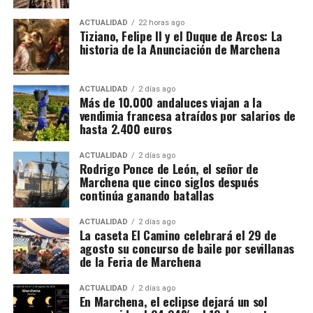
Los contratos suelen durar entre diez días y tres
semanas. Algunos trabajadores enlazan varias
ACTUALIDAD
22 horas ago
Felipe II, consciente del talento de Tiziano, le confió
Tiziano, Felipe II y el Duque de Arcos: La
explotaciones y permanecen en Francia durante más
historia de la Anunciación de Marchena
la realización de sus
Poesías
,
una serie de cuadros
de un mes. La fecha exacta depende de la
mitológicos que desbordaban
sensualidad y
maduración de la uva y de las temperaturas.
sofisticación.
Pero si hay una obra que impactó
ACTUALIDAD
2 días ago
profundamente al monarca, fue
La Anunciación
de
Más de 10.000 andaluces viajan a la
Cuánto se cobra
vendimia francesa atraídos por salarios de
Tiziano. Su dramatismo, la iluminación etérea y la
hasta 2.400 euros
intensidad emocional la convirtieron en una
El salario mínimo oficial francés es de 12,02 euros
referencia obligada
para los pintores de su tiempo. Es
brutos por hora. Sin embargo, las ofertas actuales
ACTUALIDAD
2 días ago
aquí donde entra en juego la figura de
Vasco Pereira
.
Rodrigo Ponce de León, el señor de
consultadas por France Travail ofrecen entre 12,31 y
Marchena que cinco siglos después
14,50 euros brutos, dependiendo de la finca y del
continúa ganando batallas
trabajo realizado.
ACTUALIDAD
2 días ago
La caseta El Camino celebrará el 29 de
CCOO calcula unos ingresos de entre 1.900 y 2.337
agosto su concurso de baile por sevillanas
euros netos mensuales, que pueden aproximarse a
de la Feria de Marchena
2.400 euros cuando se realizan horas extraordinarias
o se reciben complementos.
ACTUALIDAD
2 días ago
En Marchena, el eclipse dejará un sol