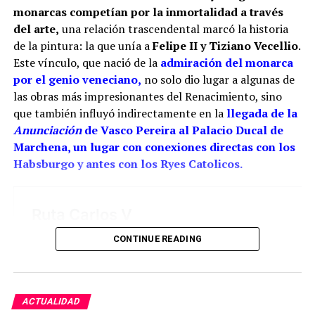
monarcas competían por la inmortalidad a través
Por tanto, más que buscar una sola mano, resulta
del arte,
una relación trascendental marcó la historia
más correcto hablar del taller de los Ríos. Cristóbal
de la pintura: la que unía a
Felipe II y Tiziano Vecellio
.
habría transmitido el oficio a sus hijos, mientras
Este vínculo, que nació de la
admiración del monarca
Juan fue adquiriendo progresivamente mayor
por el genio veneciano,
no solo dio lugar a algunas de
responsabilidad artística. La reja del coro pudo ser
las obras más impresionantes del Renacimiento, sino
una obra de juventud realizada bajo la dirección o
que también influyó indirectamente en la
llegada de la
con la colaboración paterna. Los documentos
Anunciación
de Vasco Pereira al Palacio Ducal de
conservan las dos perspectivas: las cuentas
Marchena, un lugar con conexiones directas con los
parroquiales relacionan el encargo con Cristóbal y
Habsburgo y antes con los Ryes Catolicos.
los pagos finales con sus herederos; el expediente
profesional de Juan reivindica su intervención
directa.
La reja de San Juan demuestra hasta dónde llegó
CONTINUE READING
aquella familia. Su decoración calada, los
balaustres, las guirnaldas, las figuras humanas y las
aplicaciones metálicas convierten el conjunto coral
en una especie de joyero monumental. El hierro
ACTUALIDAD