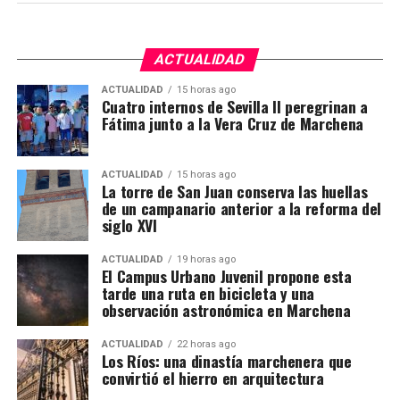
Sierra Norte de Córdoba, la Sierra de Cádiz, el sur de
quince días antes.
Sevilla, la zona malagueña de Teba y varios
municipios de Almería.
ACTUALIDAD
ACTUALIDAD
15 horas ago
La mayoría no viaja a buscar trabajo sobre el
Cuatro internos de Sevilla II peregrinan a
terreno. Aproximadamente el 90% repite campaña y
Fátima junto a la Vera Cruz de Marchena
se desplaza en cuadrillas contratadas previamente
por explotaciones que ya conocen. Muchos puestos
ACTUALIDAD
15 horas ago
han pasado de padres a hijos y se mantienen desde
La torre de San Juan conserva las huellas
hace décadas.
de un campanario anterior a la reforma del
siglo XVI
Cuándo comienza la vendimia
ACTUALIDAD
19 horas ago
El Campus Urbano Juvenil propone esta
Las primeras incorporaciones están previstas desde
tarde una ruta en bicicleta y una
mediados de agosto en las zonas francesas donde la
observación astronómica en Marchena
uva madura antes. La campaña se extenderá durante
ACTUALIDAD
22 horas ago
septiembre en regiones como Borgoña, Champaña,
Los Ríos: una dinastía marchenera que
Beaujolais y Burdeos.
convirtió el hierro en arquitectura