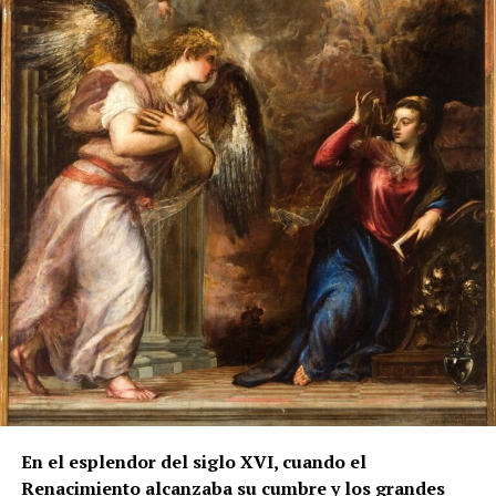
Antonio Ramos Suárez atribuye la realización a
Cristóbal de los Ríos, herrero de Marchena, y señala
que los últimos pagos fueron entregados a José y
Juan de los Ríos, hijos y herederos del maestro. El
dorado y la policromía se ejecutaron
posteriormente, entre 1755 y 1757, por el pintor
Francisco Palomino.
Sin embargo, otro documento de 1780, estudiado por
Manuel Clavijo Andújar, aporta un matiz
fundamental. Al presentarse para realizar dos rejas
en la iglesia de San Miguel de Morón de la Frontera,
Juan de los Ríos Vallejo incluyó entre sus méritos
profesionales la reja del coro de San Juan de
Marchena, afirmando que en ella había contado con
la ayuda de su padre. También se atribuía una reja
para la capilla mayor de la misma iglesia
marchenera y otra obra destinada al sagrario de la
En el esplendor del siglo XVI, cuando el
Casa Grande de San Francisco de Sevilla.
Renacimiento alcanzaba su cumbre y los grandes