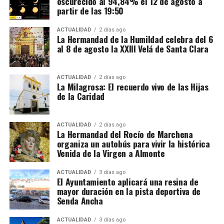
oscurecido al 94,84% el 12 de agosto a
La jornada ordinaria es de 35 horas semanales. Las
partir de las 19:50
horas adicionales deben pagarse con los siguientes
recargos:
ACTUALIDAD
2 días ago
La Hermandad de la Humildad celebra del 6
al 8 de agosto la XXIII Velá de Santa Clara
De la hora 36 a la 43: un 25% más.
Desde la hora 44: un 50% más.
ACTUALIDAD
2 días ago
La Milagrosa: El recuerdo vivo de las Hijas
El contrato también debe incluir una compensación
de la Caridad
por vacaciones de al menos el 10% del salario bruto.
Alojamiento, comida y
ACTUALIDAD
2 días ago
La Hermandad del Rocío de Marchena
organiza un autobús para vivir la histórica
transporte
Venida de la Virgen a Almonte
No todas las explotaciones ofrecen las mismas
De Tiziano a Vasco Pereira
ACTUALIDAD
3 días ago
El Ayuntamiento aplicará una resina de
condiciones. Algunas proporcionan alojamiento y
mayor duración en la pista deportiva de
comida gratuitamente, otras solamente vivienda o
Vasco Pereira, un pintor portugués afincado en
Senda Ancha
una comida diaria y también existen contratos sin
Sevilla, fue testigo del impacto que Tiziano tenía en
manutención ni alojamiento.
la corte.
Su
Anunciación
de 1576 es una copia
ACTUALIDAD
3 días ago