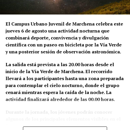
por orden del provisor general del Arzobispado,
duró tres días y fue remunerado con 54 reales. La
anotación se conserva en el Libro de Cuentas de
Fábrica de la parroquia de San Juan.
El Campus Urbano Juvenil de Marchena celebra este
jueves 6 de agosto una actividad nocturna que
Sin embargo, el historiador del arte Alfredo J.
combinará deporte, convivencia y divulgación
Morales advierte de que la brevedad del documento
científica con un paseo en bicicleta por la Vía Verde
impide conocer el alcance exacto de aquella
y una posterior sesión de observación astronómica.
intervención. La expresión utilizada en las cuentas
—«visitar la torre de San Juan e San Miguel»— podría
La salida está prevista a las 20.00 horas desde el
referirse tanto a la preparación de una obra como a
inicio de la Vía Verde de Marchena. El recorrido
una simple inspección sobre el estado de
llevará a los participantes hasta una zona preparada
conservación de los campanarios. Morales señala,
para contemplar el cielo nocturno, donde el grupo
además, que no localizó otras referencias
cenará mientras espera la caída de la noche. La
posteriores que permitieran relacionar directamente
actividad finalizará alrededor de las 00.00 horas.
a Hernán Ruiz con la ejecución material de la torre
Durante la jornada, los jóvenes podrán conocer
de San Juan.
algunos de los principales elementos visibles en el
La situación es diferente en Santa María de la Mota,
firmamento y acercarse al mundo de la astronomía