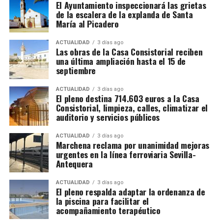
El Ayuntamiento inspeccionará las grietas
reinterpretada de la obra del maestro veneciano,
y fue
de la escalera de la explanda de Santa
El trabajador debe comprobar antes de salir:
encargada para la Iglesia de San Juan Bautista de
María al Picadero
Marchena por los Duques de Arcos.
Salario bruto por hora.
ACTUALIDAD
3 días ago
Las obras de la Casa Consistorial reciben
La clave está en
Luis Cristóbal Ponce de León,
Duración mínima del contrato.
una última ampliación hasta el 15 de
Duque de Arcos, quien mantenía una relación
septiembre
Horario y pago de horas extraordinarias.
privilegiada con los Habsburgo.
Su lealtad a
Carlos V
y Felipe II
le aseguró un lugar en el
círculo cercano de
Condiciones del alojamiento.
ACTUALIDAD
3 días ago
El pleno destina 714.603 euros a la Casa
la monarquía
, y fue precisamente esta conexión la que
Comidas incluidas.
Consistorial, limpieza, calles, climatizar el
propició la llegada de la copia de Pereira al Palacio
auditorio y servicios públicos
Transporte hasta las parcelas.
Ducal de Marchena.
ACTUALIDAD
3 días ago
Alta en la Seguridad Social agraria francesa.
Marchena reclama por unanimidad mejoras
Luis Cristóbal Ponce de León, II Duque de Arcos, fue
urgentes en la línea ferroviaria Sevilla-
un noble humanista y culto, prototipo del hombre
Los sindicatos advierten de que nadie debe cobrar al
Antequera
renacentista, que protegió y se rodeó de artistas
trabajador por conseguirle una oferta. Recomiendan
como el músico Cristóbal de Morales o el orfebre
viajar con el contrato acordado directamente con la
ACTUALIDAD
3 días ago
El pleno respalda adaptar la ordenanza de
Juan Ruiz.
explotación y desconfiar de anuncios difundidos por
la piscina para facilitar el
redes sociales que soliciten pagos anticipados.
acompañamiento terapéutico