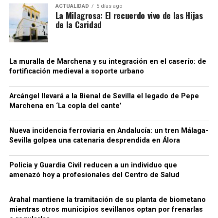
artificialmente la carga fiscal, estas últimas podían
urbanismo posterior.
ACTUALIDAD
5 días ago
La Milagrosa: El recuerdo vivo de las Hijas
colocar las bebidas en el mercado a precios
de la Caridad
notablemente inferiores a los de competidores que
sí cumplían con sus obligaciones tributarias. La
Agencia Tributaria considera que este
procedimiento generaba también una situación de
La muralla de Marchena y su integración en el caserío: de
fortificación medieval a soporte urbano
competencia desleal dentro del sector.
Para dificultar el seguimiento de las operaciones, la
Arcángel llevará a la Bienal de Sevilla el legado de Pepe
organización habría empleado además sociedades
Marchena en ‘La copla del cante’
instrumentales, testaferros y facturas falsas,
siempre según la investigación policial y tributaria.
Nueva incidencia ferroviaria en Andalucía: un tren Málaga-
Conviene mantener esta precisión: los hechos se
Sevilla golpea una catenaria desprendida en Álora
Una cuestión pendiente: medir
encuentran todavía dentro de un procedimiento
judicial y las personas investigadas conservan su
Policia y Guardia Civil reducen a un individuo que
las diferencias de cota
presunción de inocencia mientras no exista una
amenazó hoy a profesionales del Centro de Salud
resolución judicial firme.
El estudio arqueológico de Bellido confirma que la
Arahal mantiene la tramitación de su planta de biometano
topografía desempeñó un papel importante desde la
66.000 euros, relojes de lujo y bienes
mientras otros municipios sevillanos optan por frenarlas
construcción inicial de la fortificación. También