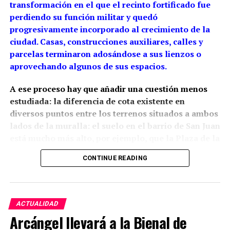
transformación en el que el recinto fortificado fue
perdiendo su función militar y quedó
progresivamente incorporado al crecimiento de la
ciudad. Casas, construcciones auxiliares, calles y
parcelas terminaron adosándose a sus lienzos o
aprovechando algunos de sus espacios.
A ese proceso hay que añadir una cuestión menos
estudiada: la diferencia de cota existente en
diversos puntos entre los terrenos situados a ambos
lados de la muralla: el suelo en el barrio de San Juan
está mucho más alto, por ejemplo, que la Plaza de la
Constitución.
La arqueología ha demostrado que
CONTINUE READING
esta relación con el relieve estaba presente desde la
propia construcción medieval, aunque las cotas
actuales son también resultado de siglos de
rellenos, excavaciones y modificaciones urbanas.
ACTUALIDAD
Arcángel llevará a la Bienal de
Siglo XIII: una muralla adaptada