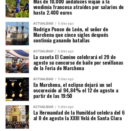
Más de 10.000 andaluces viajan a la
depósitos fiscales de otros países de la Unión
vendimia francesa atraídos por salarios de
Europea, principalmente Países Bajos y Portugal,
hasta 2.400 euros
destinados posteriormente a depósitos fiscales
españoles.
ACTUALIDAD
5 días ago
Rodrigo Ponce de León, el señor de
Marchena que cinco siglos después
El mecanismo investigado aprovechaba el régimen
continúa ganando batallas
fiscal aplicable a este tipo de mercancías. Las
bebidas eran introducidas mediante empresas que la
ACTUALIDAD
5 días ago
La caseta El Camino celebrará el 29 de
investigación denomina “introductoras” y circulaban
agosto su concurso de baile por sevillanas
en determinadas fases bajo un régimen suspensivo
de la Feria de Marchena
de IVA e impuestos especiales. Después se sucedían
Mientras unos sectores eran demolidos por
transmisiones de la mercancía entre diferentes
considerarse obstáculos para el desarrollo urbano,
ACTUALIDAD
5 días ago
En Marchena, el eclipse dejará un sol
sociedades instrumentales dentro de los depósitos
otros quedaban incorporados a las nuevas
oscurecido al 94,84% el 12 de agosto a
fiscales.
construcciones.
partir de las 19:50
El supuesto fraude se produciría cuando intervenían
Precisamente esa incorporación parece haber
ACTUALIDAD
5 días ago
sociedades que no ingresaban las cuotas de IVA
La Hermandad de la Humildad celebra del 6
contribuido a la conservación de algunos tramos.
al 8 de agosto la XXIII Velá de Santa Clara
correspondientes antes de que el producto llegase
Bellido considera que buena parte del recinto ha
finalmente a las empresas distribuidoras. Al reducir
sobrevivido porque quedó integrado en el