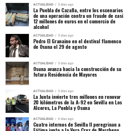
territorial. La fase operativa se desarrolló el pasado
ACTUALIDAD
3 días ago
La Puebla de Cazalla, entre los escenarios
14 de julio de 2026 y comprendió nueve entradas y
de una operación contra un fraude de casi
registros en sociedades mercantiles situadas en La
12 millones de euros en el comercio de
alcohol
Puebla de Cazalla, Valencia, Badajoz y Córdoba,
además del registro de un domicilio particular en La
ACTUALIDAD
3 días ago
Puebla de Cazalla. La información oficial no precisa,
Pedro El Granaino en el destival flamenco
de Osuna el 29 de agosto
al menos por ahora, cuántas de las nueve empresas
registradas se encontraban concretamente en el
municipio sevillano, por lo que no sería correcto
ACTUALIDAD
3 días ago
El siglo XIX transforma
Osuna avanza hacia la construcción de su
atribuir a La Puebla la totalidad de esos registros.
futura Residencia de Mayores
definitivamente la relación entre
La operación se desarrolló bajo la dirección de la
Sección Civil y de Instrucción del Tribunal de
muralla y ciudad
ACTUALIDAD
3 días ago
Instancia de Morón de la Frontera, plaza número 2,
La Junta invierte tres millones en renovar
20 kilómetros de la A-92 en Sevilla en Los
órgano judicial competente en la investigación. La
El proceso de ocupación fue acompañado por otro
Alcores, La Puebla y Osuna
existencia y actual denominación de este Tribunal
fenómeno: la demolición de los tramos que
de Instancia está igualmente recogida por el
dificultaban la circulación y la expansión urbana.
ACTUALIDAD
4 días ago
Ministerio de Justicia.
Cuatro internos de Sevilla II peregrinan a
Fátima junto a la Vera Cruz de Marchena