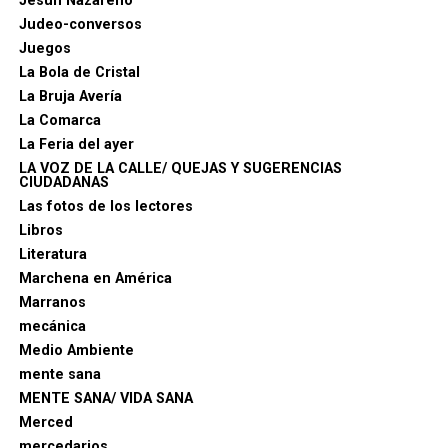
Jesún Nazareno
Absolutismo versus Constitucionalismo
,
Judeo-conversos
especialmente las noticias de 1817, 1818, 1820 y 1828
Juegos
relativas a solares, arquillos, torreones y viviendas
La Bola de Cristal
adosadas.
La Bruja Avería
La Comarca
La Feria del ayer
LA VOZ DE LA CALLE/ QUEJAS Y SUGERENCIAS
CIUDADANAS
Las fotos de los lectores
Libros
Literatura
Marchena en América
Marranos
mecánica
Medio Ambiente
mente sana
MENTE SANA/ VIDA SANA
Merced
mercedarios