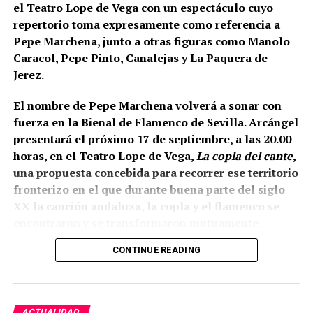
inicialmente servía como refuerzo o contrafuerte y
el Teatro Lope de Vega con un espectáculo cuyo
que posteriormente adquirió función de antemuro o
repertorio toma expresamente como referencia a
barbacana.
Entre ambas estructuras se fueron
Pepe Marchena, junto a otras figuras como Manolo
colocando rellenos de tierra separados por
Caracol, Pepe Pinto, Canalejas y La Paquera de
tongadas de cal hasta conformar la liza,
Jerez.
documentada a una cota de 133,48 metros sobre el
nivel del mar.
El nombre de Pepe Marchena volverá a sonar con
fuerza en la Bienal de Flamenco de Sevilla. Arcángel
presentará el próximo 17 de septiembre, a las 20.00
horas, en el Teatro Lope de Vega,
La copla del cante
,
una propuesta concebida para recorrer ese territorio
fronterizo en el que durante buena parte del siglo
XX la canción andaluza, la copla y el flamenco se
encontraron y se transformaron mutuamente.
CONTINUE READING
La propia organización ha definido el espectáculo
como una revisión del estrecho vínculo histórico
entre flamenco y copla, pero existe un dato
especialmente relevante para Marchena: el
ACTUALIDAD