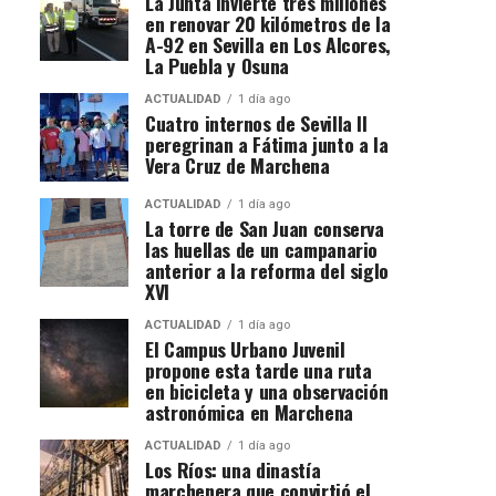
La Junta invierte tres millones
en renovar 20 kilómetros de la
A-92 en Sevilla en Los Alcores,
La Puebla y Osuna
ACTUALIDAD
1 día ago
Cuatro internos de Sevilla II
peregrinan a Fátima junto a la
Vera Cruz de Marchena
ACTUALIDAD
1 día ago
La torre de San Juan conserva
las huellas de un campanario
anterior a la reforma del siglo
XVI
ACTUALIDAD
1 día ago
El Campus Urbano Juvenil
propone esta tarde una ruta
en bicicleta y una observación
astronómica en Marchena
ACTUALIDAD
1 día ago
Los Ríos: una dinastía
marchenera que convirtió el