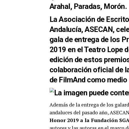
Arahal, Paradas, Morón.
La
Asociación de Escrito
Andalucía, ASECAN
, cel
gala de entrega de los
Pr
2019
en el Teatro Lope de
edición de estos premio
colaboración oficial de l
de
FilmAnd
como medio o
Además de la entrega de los galar
andaluces del pasado año, ASECAN 
Honor 2019 a la Fundación SG
autores y las autoras en el marco 