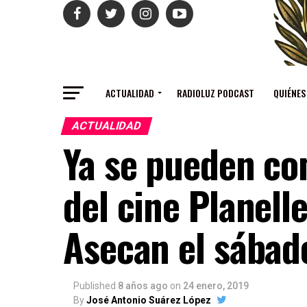
ACTUALIDAD
RADIOLUZ PODCAST
QUIÉNES
ACTUALIDAD
Ya se pueden co
del cine Planell
Asecan el sábad
Published
8 años ago
on
24 enero, 2019
By
José Antonio Suárez López