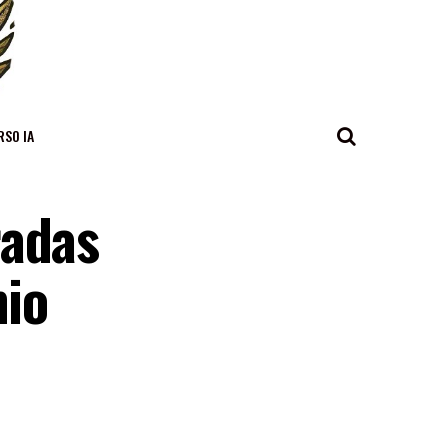
RSO IA
radas
mio