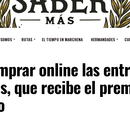
 SOMOS
RUTAS
EL TIEMPO EN MARCHENA
HERMANDADES
CU
mprar online las ent
es, que recibe el pre
o