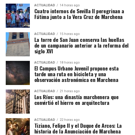
ACTUALIDAD
14 horas ago
La mayoría no viaja a buscar trabajo sobre el
Cuatro internos de Sevilla II peregrinan a
terreno. Aproximadamente el 90% repite campaña y
Fátima junto a la Vera Cruz de Marchena
se desplaza en cuadrillas contratadas previamente
por explotaciones que ya conocen. Muchos puestos
ACTUALIDAD
15 horas ago
han pasado de padres a hijos y se mantienen desde
La torre de San Juan conserva las huellas
hace décadas.
de un campanario anterior a la reforma del
siglo XVI
Cuándo comienza la vendimia
ACTUALIDAD
18 horas ago
El Campus Urbano Juvenil propone esta
Las primeras incorporaciones están previstas desde
tarde una ruta en bicicleta y una
mediados de agosto en las zonas francesas donde la
observación astronómica en Marchena
uva madura antes. La campaña se extenderá durante
ACTUALIDAD
21 horas ago
septiembre en regiones como Borgoña, Champaña,
Los Ríos: una dinastía marchenera que
Beaujolais y Burdeos.
convirtió el hierro en arquitectura
Los contratos suelen durar entre diez días y tres
semanas. Algunos trabajadores enlazan varias
ACTUALIDAD
22 horas ago
Felipe II, consciente del talento de Tiziano, le confió
Tiziano, Felipe II y el Duque de Arcos: La
explotaciones y permanecen en Francia durante más
historia de la Anunciación de Marchena
la realización de sus
Poesías
,
una serie de cuadros