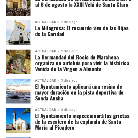
al 8 de agosto la XXIII Velá de Santa Clara
De la hora 36 a la 43: un 25% más.
Desde la hora 44: un 50% más.
ACTUALIDAD
2 días ago
La Milagrosa: El recuerdo vivo de las Hijas
El contrato también debe incluir una compensación
de la Caridad
por vacaciones de al menos el 10% del salario bruto.
Alojamiento, comida y
ACTUALIDAD
2 días ago
La Hermandad del Rocío de Marchena
organiza un autobús para vivir la histórica
transporte
Venida de la Virgen a Almonte
No todas las explotaciones ofrecen las mismas
De Tiziano a Vasco Pereira
ACTUALIDAD
3 días ago
El Ayuntamiento aplicará una resina de
condiciones. Algunas proporcionan alojamiento y
mayor duración en la pista deportiva de
comida gratuitamente, otras solamente vivienda o
Vasco Pereira, un pintor portugués afincado en
Senda Ancha
una comida diaria y también existen contratos sin
Sevilla, fue testigo del impacto que Tiziano tenía en
manutención ni alojamiento.
la corte.
Su
Anunciación
de 1576 es una copia
ACTUALIDAD
3 días ago
El Ayuntamiento inspeccionará las grietas
reinterpretada de la obra del maestro veneciano,
y fue
de la escalera de la explanda de Santa
El trabajador debe comprobar antes de salir:
encargada para la Iglesia de San Juan Bautista de
María al Picadero
Marchena por los Duques de Arcos.
Salario bruto por hora.