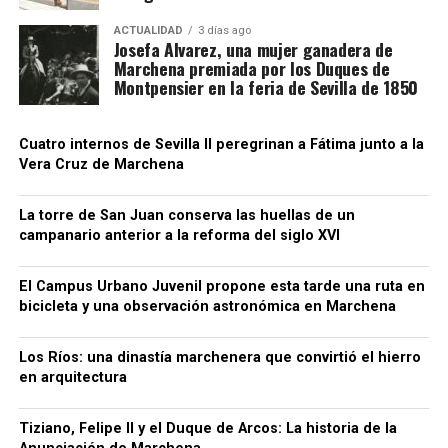
pueden concentrar en pocas semanas unos ingresos
superiores a los obtenidos en campañas
ACTUALIDAD
3 días ago
Josefa Alvarez, una mujer ganadera de
equivalentes en Andalucía. También encuentran
Marchena premiada por los Duques de
mayor control de las jornadas, pago regulado de las
Montpensier en la feria de Sevilla de 1850
horas extras y cuadrillas que regresan a las mismas
fincas cada año.
Cuatro internos de Sevilla II peregrinan a Fátima junto a la
Vera Cruz de Marchena
CCOO sostiene que estos desplazamientos
demuestran que no faltan trabajadores para el
campo, sino empleos con condiciones
La torre de San Juan conserva las huellas de un
campanario anterior a la reforma del siglo XVI
suficientemente atractivas. El sindicato reclama al
empresariado andaluz que tome como referencia el
El Campus Urbano Juvenil propone esta tarde una ruta en
modelo laboral francés.
bicicleta y una observación astronómica en Marchena
Luis Cristóbal no solo era un noble con influencia
Los Ríos: una dinastía marchenera que convirtió el hierro
política, sino también un gran mecenas.
Su
en arquitectura
admiración por la corte de Felipe II lo llevó a
querer
replicar en Marchena el esplendor artístico de
Tiziano, Felipe II y el Duque de Arcos: La historia de la
Madrid y Sevilla
. En su afán por coleccionar arte de