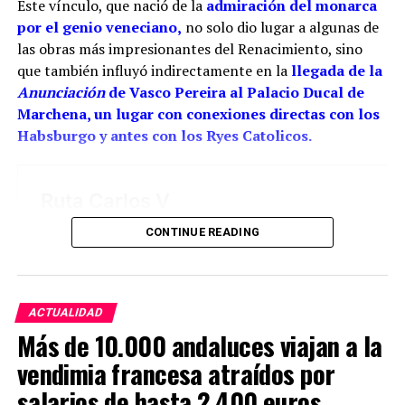
Este vínculo, que nació de la
admiración del monarca
Juan fue adquiriendo progresivamente mayor
por el genio veneciano,
no solo dio lugar a algunas de
responsabilidad artística. La reja del coro pudo ser
las obras más impresionantes del Renacimiento, sino
una obra de juventud realizada bajo la dirección o
que también influyó indirectamente en la
llegada de la
con la colaboración paterna. Los documentos
Anunciación
de Vasco Pereira al Palacio Ducal de
conservan las dos perspectivas: las cuentas
Marchena, un lugar con conexiones directas con los
parroquiales relacionan el encargo con Cristóbal y
Habsburgo y antes con los Ryes Catolicos.
los pagos finales con sus herederos; el expediente
profesional de Juan reivindica su intervención
directa.
La reja de San Juan demuestra hasta dónde llegó
CONTINUE READING
aquella familia. Su decoración calada, los
balaustres, las guirnaldas, las figuras humanas y las
aplicaciones metálicas convierten el conjunto coral
en una especie de joyero monumental. El hierro
ACTUALIDAD
parece perder su peso: se curva, se ramifica y
Más de 10.000 andaluces viajan a la
asciende como si la fragua hubiera aprendido el
vendimia francesa atraídos por
lenguaje de los retablos. Clavijo Andújar considera a
salarios de hasta 2.400 euros
los Ríos una dinastía de artífices naturales de