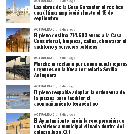
ACTUALIDAD
3 días ago
Las obras de la Casa Consistorial reciben
La clave está en
Luis Cristóbal Ponce de León,
Duración mínima del contrato.
una última ampliación hasta el 15 de
Duque de Arcos, quien mantenía una relación
septiembre
Horario y pago de horas extraordinarias.
privilegiada con los Habsburgo.
Su lealtad a
Carlos V
y Felipe II
le aseguró un lugar en el
círculo cercano de
Condiciones del alojamiento.
ACTUALIDAD
3 días ago
El pleno destina 714.603 euros a la Casa
la monarquía
, y fue precisamente esta conexión la que
Comidas incluidas.
Consistorial, limpieza, calles, climatizar el
propició la llegada de la copia de Pereira al Palacio
auditorio y servicios públicos
Transporte hasta las parcelas.
Ducal de Marchena.
ACTUALIDAD
3 días ago
Alta en la Seguridad Social agraria francesa.
Marchena reclama por unanimidad mejoras
Luis Cristóbal Ponce de León, II Duque de Arcos, fue
urgentes en la línea ferroviaria Sevilla-
un noble humanista y culto, prototipo del hombre
Los sindicatos advierten de que nadie debe cobrar al
Antequera
renacentista, que protegió y se rodeó de artistas
trabajador por conseguirle una oferta. Recomiendan
como el músico Cristóbal de Morales o el orfebre
viajar con el contrato acordado directamente con la
ACTUALIDAD
3 días ago
El pleno respalda adaptar la ordenanza de
Juan Ruiz.
explotación y desconfiar de anuncios difundidos por
la piscina para facilitar el
redes sociales que soliciten pagos anticipados.
acompañamiento terapéutico
Por qué prefieren Francia
ACTUALIDAD
3 días ago
El Ayuntamiento inicia la recuperación de
una vivienda municipal situada dentro del
La principal razón es económica. Los jornaleros
colegio Juan XXIII