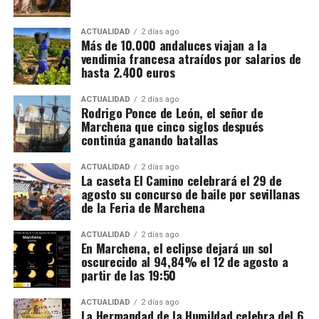
de un mes. La fecha exacta depende de la
mitológicos que desbordaban
sensualidad y
maduración de la uva y de las temperaturas.
sofisticación.
Pero si hay una obra que impactó
ACTUALIDAD
2 días ago
profundamente al monarca, fue
La Anunciación
de
Más de 10.000 andaluces viajan a la
Cuánto se cobra
vendimia francesa atraídos por salarios de
Tiziano. Su dramatismo, la iluminación etérea y la
hasta 2.400 euros
intensidad emocional la convirtieron en una
El salario mínimo oficial francés es de 12,02 euros
referencia obligada
para los pintores de su tiempo. Es
brutos por hora. Sin embargo, las ofertas actuales
ACTUALIDAD
2 días ago
aquí donde entra en juego la figura de
Vasco Pereira
.
Rodrigo Ponce de León, el señor de
consultadas por France Travail ofrecen entre 12,31 y
Marchena que cinco siglos después
14,50 euros brutos, dependiendo de la finca y del
continúa ganando batallas
trabajo realizado.
ACTUALIDAD
2 días ago
La caseta El Camino celebrará el 29 de
CCOO calcula unos ingresos de entre 1.900 y 2.337
agosto su concurso de baile por sevillanas
euros netos mensuales, que pueden aproximarse a
de la Feria de Marchena
2.400 euros cuando se realizan horas extraordinarias
o se reciben complementos.
ACTUALIDAD
2 días ago
En Marchena, el eclipse dejará un sol
oscurecido al 94,84% el 12 de agosto a
La jornada ordinaria es de 35 horas semanales. Las
partir de las 19:50
horas adicionales deben pagarse con los siguientes
recargos:
ACTUALIDAD
2 días ago
La Hermandad de la Humildad celebra del 6