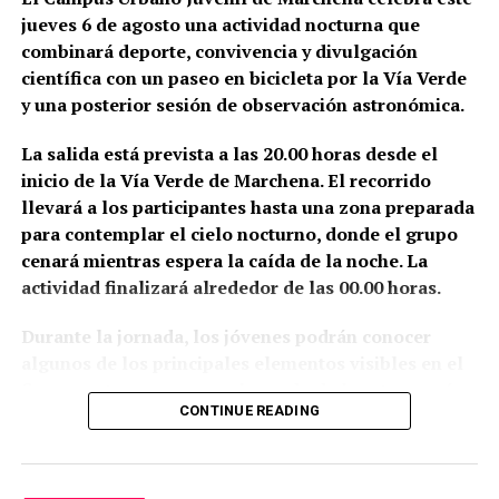
jueves 6 de agosto una actividad nocturna que
Sin embargo, el historiador del arte Alfredo J.
combinará deporte, convivencia y divulgación
Morales advierte de que la brevedad del documento
científica con un paseo en bicicleta por la Vía Verde
impide conocer el alcance exacto de aquella
y una posterior sesión de observación astronómica.
intervención. La expresión utilizada en las cuentas
—«visitar la torre de San Juan e San Miguel»— podría
La salida está prevista a las 20.00 horas desde el
referirse tanto a la preparación de una obra como a
inicio de la Vía Verde de Marchena. El recorrido
una simple inspección sobre el estado de
llevará a los participantes hasta una zona preparada
conservación de los campanarios. Morales señala,
para contemplar el cielo nocturno, donde el grupo
además, que no localizó otras referencias
cenará mientras espera la caída de la noche. La
posteriores que permitieran relacionar directamente
actividad finalizará alrededor de las 00.00 horas.
a Hernán Ruiz con la ejecución material de la torre
Durante la jornada, los jóvenes podrán conocer
de San Juan.
algunos de los principales elementos visibles en el
La situación es diferente en Santa María de la Mota,
firmamento y acercarse al mundo de la astronomía
CONTINUE READING
donde sí existe una abundante documentación sobre
de la mano de Manuel Ramón Ternero, que
el trabajo de Hernán Ruiz, la compra de ladrillos,
participará como guía astronómico.
madera, cal y piedra, y la participación de canteros,
Los asistentes deberán llevar su propia bicicleta,
albañiles y ceramistas. Esa diferencia obliga a ser