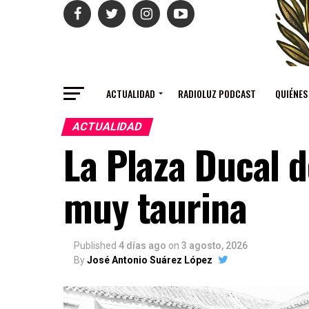
ACTUALIDAD
RADIOLUZ PODCAST
QUIÉNES
ACTUALIDAD
La Plaza Ducal 
muy taurina
Published
4 días ago
on
3 agosto, 2026
By
José Antonio Suárez López