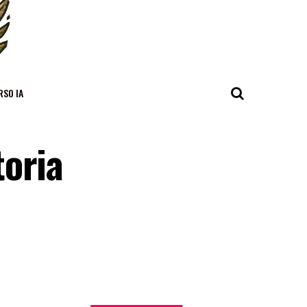
RSO IA
toria