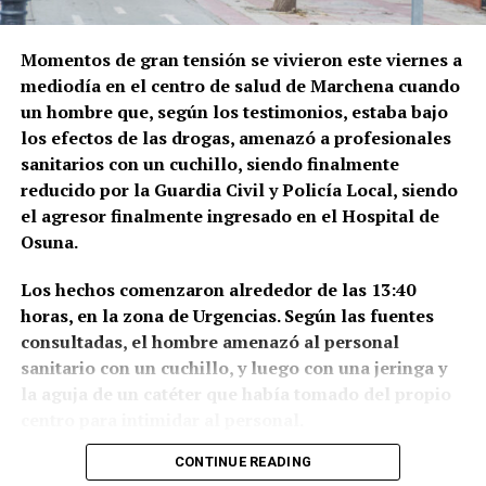
Momentos de gran tensión se vivieron este viernes a
mediodía en el centro de salud de Marchena cuando
un hombre que, según los testimonios, estaba bajo
los efectos de las drogas, amenazó a profesionales
sanitarios con un cuchillo, siendo finalmente
reducido por la Guardia Civil y Policía Local, siendo
el agresor finalmente ingresado en el Hospital de
Osuna.
Los hechos comenzaron alrededor de las 13:40
horas, en la zona de Urgencias. Según las fuentes
consultadas, el hombre amenazó al personal
sanitario con un cuchillo, y luego con una jeringa y
la aguja de un catéter que había tomado del propio
centro para intimidar al personal.
CONTINUE READING
Durante el episodio de violencia, el individuo, —