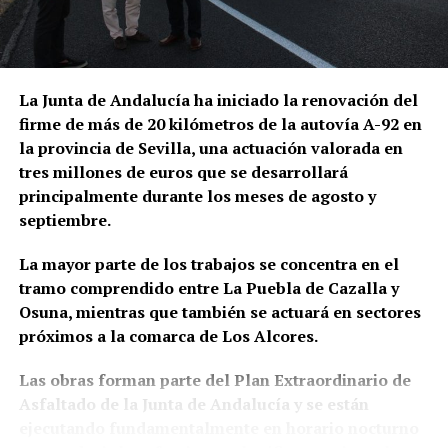
cuentas bancarias vinculadas a la investigación y
solicitar judicialmente el embargo de once
inmuebles. En domicilios relacionados con uno de
los principales investigados fueron intervenidos
La Junta de Andalucía ha iniciado la renovación del
además 66.000 euros en efectivo, junto con relojes
firme de más de 20 kilómetros de la autovía A-92 en
de lujo, dispositivos electrónicos y abundante
la provincia de Sevilla, una actuación valorada en
documentación.
tres millones de euros que se desarrollará
principalmente durante los meses de agosto y
Las pesquisas patrimoniales apuntan también a que
septiembre.
parte de los beneficios obtenidos presuntamente
mediante el fraude habría sido desviada hacia una
La mayor parte de los trabajos se concentra en el
sociedad patrimonial, utilizada para canalizar el
tramo comprendido entre La Puebla de Cazalla y
dinero y mantener inmuebles relacionados con
Osuna, mientras que también se actuará en sectores
algunos de los principales investigados. Es
próximos a la comarca de Los Alcores.
precisamente esta parte del entramado la que
fundamenta la investigación paralela por supuesto
Las obras forman parte del Plan Extraordinario de
blanqueo de capitales.
Asfaltado de la Junta de Andalucía y se están
ejecutando fundamentalmente en horario nocturno
La operación adquiere así especial relevancia para