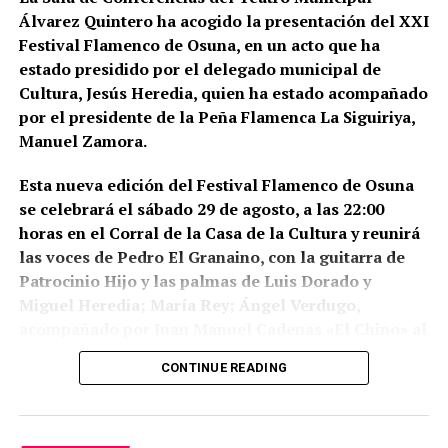
Álvarez Quintero ha acogido la presentación del XXI
Puebla de Cazalla, Valencia, Badajoz y Córdoba,
Festival Flamenco de Osuna, en un acto que ha
además del registro de un domicilio particular en La
estado presidido por el delegado municipal de
Puebla de Cazalla. La información oficial no precisa,
Cultura, Jesús Heredia, quien ha estado acompañado
al menos por ahora, cuántas de las nueve empresas
por el presidente de la Peña Flamenca La Siguiriya,
registradas se encontraban concretamente en el
Manuel Zamora.
municipio sevillano, por lo que no sería correcto
atribuir a La Puebla la totalidad de esos registros.
Esta nueva edición del Festival Flamenco de Osuna
se celebrará el sábado 29 de agosto, a las 22:00
La operación se desarrolló bajo la dirección de la
horas en el Corral de la Casa de la Cultura y reunirá
Sección Civil y de Instrucción del Tribunal de
las voces de Pedro El Granaino, con la guitarra de
Instancia de Morón de la Frontera, plaza número 2,
Patrocinio Hijo y las palmas de Luis Dorado y
órgano judicial competente en la investigación. La
Miguel Heredia; María Rey; Ángel Verdugo,
existencia y actual denominación de este Tribunal
acompañado por Juan Manuel Cadenas «El Chino» al
de Instancia está igualmente recogida por el
toque y María José e Isabel León a las palmas y
Ministerio de Justicia.
CONTINUE READING
Montse Cortés acompañada por la guitarra de
Una estructura de más de treinta
Eduardo Cortés.
sociedades
Por su parte, podremos disfrutar también del baile