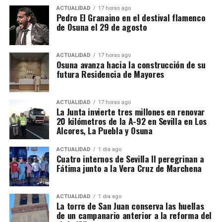
han ejecutado actuaciones anteriores entre Sevilla y
ACTUALIDAD
17 horas ago
que no sería responsable atribuir nombres o
Alcalá de Guadaíra, Arahal y Paradas, así como en
Pedro El Granaino en el destival flamenco
negocios concretos sin confirmación documental.
otros sectores próximos a Morón y La Puebla de
de Osuna el 29 de agosto
Cazalla.
El Plan Extraordinario de Asfaltado contempla una
ACTUALIDAD
17 horas ago
Osuna avanza hacia la construcción de su
inversión global de 151,5 millones de euros en
futura Residencia de Mayores
Andalucía para intervenir en alrededor de 1.000
kilómetros pertenecientes a 137 carreteras
ACTUALIDAD
17 horas ago
autonómicas. Para la provincia de Sevilla se
La Junta invierte tres millones en renovar
reservan 24 millones de euros destinados a
20 kilómetros de la A-92 en Sevilla en Los
actuaciones en 43 carreteras.
Alcores, La Puebla y Osuna
En el conjunto de Andalucía está previsto actuar
ACTUALIDAD
1 día ago
Cuatro internos de Sevilla II peregrinan a
sobre 126 kilómetros de la A-92 repartidos entre las
Fátima junto a la Vera Cruz de Marchena
provincias de Sevilla, Málaga, Granada y Almería.
Las intervenciones incluyen además reparación de
ACTUALIDAD
1 día ago
La torre de San Juan conserva las huellas
baches y blandones, reposición de pavimentos,
de un campanario anterior a la reforma del
mejora de capas inferiores del firme, repintado de