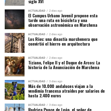
siglo XVI
señalización horizontal y renovación de elementos
de seguridad y balizamiento.
ACTUALIDAD
2 días ago
El Campus Urbano Juvenil propone esta
tarde una ruta en bicicleta y una
observación astronómica en Marchena
ACTUALIDAD
2 días ago
Los Ríos: una dinastía marchenera que
convirtió el hierro en arquitectura
ACTUALIDAD
2 días ago
Tiziano, Felipe II y el Duque de Arcos: La
historia de la Anunciación de Marchena
ACTUALIDAD
3 días ago
Más de 10.000 andaluces viajan a la
vendimia francesa atraídos por salarios de
hasta 2.400 euros
ACTUALIDAD
3 días ago
Rodrigo Ponce de León, el señor de