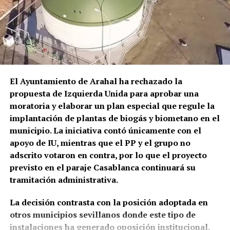
ambulancia al Hospital Universitario La Merced de
Osuna.
El episodio no es un hecho completamente aislado.
Profesionales consultados por este medio vienen
alertando de repetidos episodios de amenazas,
comportamientos agresivos y situaciones
El Ayuntamiento de Arahal ha rechazado la
conflictivas en el centro de salud, algunos
propuesta de Izquierda Unida para aprobar una
relacionados, según estos testimonios, con personas
moratoria y elaborar un plan especial que regule la
que llegan bajo los efectos de drogas.
implantación de plantas de biogás y biometano en el
municipio. La iniciativa contó únicamente con el
La preocupación por las agresiones a sanitarios no
apoyo de IU, mientras que el PP y el grupo no
es nueva. El Área de Gestión Sanitaria de Osuna puso
adscrito votaron en contra, por lo que el proyecto
en marcha este mismo año formación específica con
previsto en el paraje Casablanca continuará su
la Guardia Civil para prevenir y afrontar este tipo de
tramitación administrativa.
situaciones, una iniciativa que debía extenderse,
entre otros lugares, a los profesionales del centro
La decisión contrasta con la posición adoptada en
de salud de Marchena.
otros municipios sevillanos donde este tipo de
instalaciones ha generado oposición institucional.