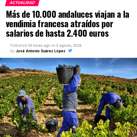
ACTUALIDAD
Más de 10.000 andaluces viajan a la
vendimia francesa atraídos por
salarios de hasta 2.400 euros
Published
20 horas ago
on
5 agosto, 2026
By
José Antonio Suárez López