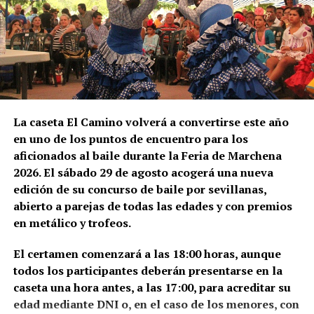
manutención ni alojamiento.
El trabajador debe comprobar antes de salir:
Salario bruto por hora.
Duración mínima del contrato.
La caseta El Camino volverá a convertirse este año
Horario y pago de horas extraordinarias.
en uno de los puntos de encuentro para los
Condiciones del alojamiento.
aficionados al baile durante la Feria de Marchena
Comidas incluidas.
2026. El sábado 29 de agosto acogerá una nueva
edición de su concurso de baile por sevillanas,
Transporte hasta las parcelas.
abierto a parejas de todas las edades y con premios
El marqués de Cádiz vuelve a
Alta en la Seguridad Social agraria francesa.
en metálico y trofeos.
Los sindicatos advierten de que nadie debe cobrar al
entrar cada agosto en Málaga
El certamen comenzará a las 18:00 horas, aunque
trabajador por conseguirle una oferta. Recomiendan
todos los participantes deberán presentarse en la
viajar con el contrato acordado directamente con la
La Feria de Málaga nació de la conmemoración de la
caseta una hora antes, a las 17:00, para acreditar su
explotación y desconfiar de anuncios difundidos por
incorporación de la ciudad a la Corona de Castilla,
edad mediante DNI o, en el caso de los menores, con
redes sociales que soliciten pagos anticipados.