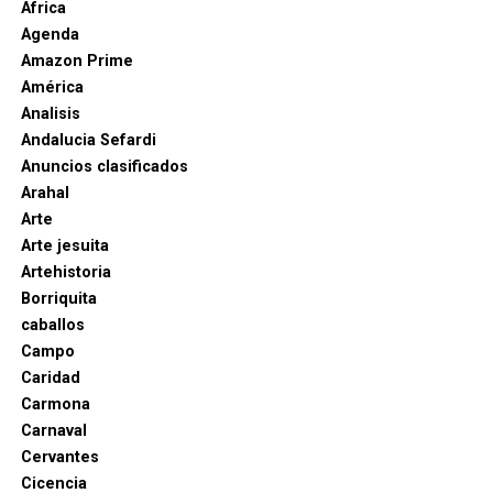
Africa
La operación fue preparada con enorme secreto. Una
Agenda
fuerza integrada por hombres del marqués, del
Amazon Prime
asistente de Sevilla Diego de Merlo y de otros
América
capitanes alcanzó de noche la fortaleza. Un grupo de
Analisis
escaladores penetró en el recinto y abrió el camino
Andalucia Sefardi
al resto de las tropas.
Anuncios clasificados
Arahal
Arte
Arte jesuita
Artehistoria
Borriquita
caballos
Campo
Caridad
Carmona
Carnaval
Cervantes
Cicencia