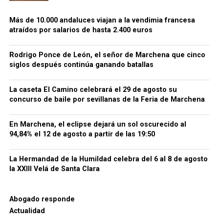
Más de 10.000 andaluces viajan a la vendimia francesa
atraídos por salarios de hasta 2.400 euros
La localidad recuerda aquellos hechos en su Fiesta
de Moros y Cristianos. El pueblo se transforma en un
Rodrigo Ponce de León, el señor de Marchena que cinco
escenario medieval y representa escenas teatrales
siglos después continúa ganando batallas
relacionadas con el asedio y la entrada castellana.
Los programas municipales han incorporado
La caseta El Camino celebrará el 29 de agosto su
expresamente el nombre de Rodrigo Ponce de León
concurso de baile por sevillanas de la Feria de Marchena
y su participación en la toma.
Ayuntamiento de
Setenil de las Bodegas
.
En Marchena, el eclipse dejará un sol oscurecido al
94,84% el 12 de agosto a partir de las 19:50
Alhama: la hazaña que encendió
la Guerra de Granada
La Hermandad de la Humildad celebra del 6 al 8 de agosto
la XXIII Velá de Santa Clara
Antes de Zahara, Setenil y Málaga estuvo Alhama. Su
conquista, en febrero de 1482, convirtió a Rodrigo
Abogado responde
Ponce de León en una figura de alcance peninsular.
Actualidad