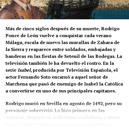
Los contratos suelen durar entre diez días y tres
semanas. Algunos trabajadores enlazan varias
explotaciones y permanecen en Francia durante más
Más de cinco siglos después de su muerte, Rodrigo
de un mes. La fecha exacta depende de la
Ponce de León vuelve a conquistar cada verano
maduración de la uva y de las temperaturas.
Málaga, escala de nuevo las murallas de Zahara de
la Sierra y reaparece entre soldados, embajadas y
Cuánto se cobra
banderas en las fiestas de Setenil de las Bodegas. La
televisión también le ha devuelto el rostro. En la
El salario mínimo oficial francés es de 12,02 euros
serie
Isabel
, producida por Televisión Española, el
brutos por hora. Sin embargo, las ofertas actuales
actor Fernando Soto encarnó a aquel señor de
consultadas por France Travail ofrecen entre 12,31 y
Marchena que pasó de enemigo de Isabel la Católica
14,50 euros brutos, dependiendo de la finca y del
a convertirse en uno de sus principales capitanes.
trabajo realizado.
Rodrigo murió en Sevilla en agosto de 1492, pero su
CCOO calcula unos ingresos de entre 1.900 y 2.337
personaje sobrevivió. Lo hizo primero en las
euros netos mensuales, que pueden aproximarse a
crónicas, después en la literatura nobiliaria y ahora
2.400 euros cuando se realizan horas extraordinarias
en las fiestas históricas con las que numerosos
o se reciben complementos.