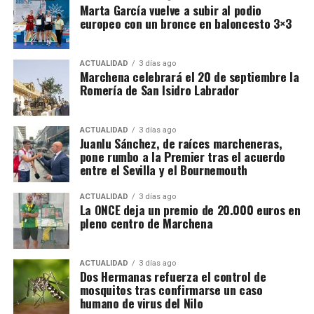
con 300 alumnos, divididos en seis
Marta García vuelve a subir al podio
aconsejaban levantar el cerco, el marqués habría
europeo con un bronce en baloncesto 3×3
defendido su continuación e incluso se habría
seccio­nes, que acudían diariamente al
mostrado dispuesto a mantenerlo con sus propios
colegio incluyendo además un comedor
hombres y recursos.
ACTUALIDAD
3 días ago
infantil de Auxilio Social, en el que daba
Marchena celebrará el 20 de septiembre la
Romería de San Isidro Labrador
La llegada y empleo de la artillería terminó
diariamente comida a los 80 niños más
resultando decisiva. Por eso sería más preciso
pobres de Marchena.
afirmar que Rodrigo fue uno de los principales
ACTUALIDAD
3 días ago
impulsores militares de la operación, no el
Juanlu Sánchez, de raíces marcheneras,
pone rumbo a la Premier tras el acuerdo
conquistador único de Setenil.
entre el Sevilla y el Bournemouth
ACTUALIDAD
3 días ago
La ONCE deja un premio de 20.000 euros en
pleno centro de Marchena
ACTUALIDAD
3 días ago
Dos Hermanas refuerza el control de
mosquitos tras confirmarse un caso
humano de virus del Nilo