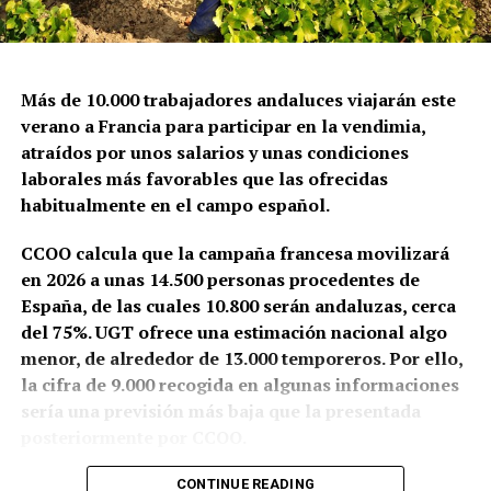
Más de 10.000 trabajadores andaluces viajarán este
verano a Francia para participar en la vendimia,
atraídos por unos salarios y unas condiciones
laborales más favorables que las ofrecidas
habitualmente en el campo español.
CCOO calcula que la campaña francesa movilizará
en 2026 a unas 14.500 personas procedentes de
España, de las cuales 10.800 serán andaluzas, cerca
del 75%. UGT ofrece una estimación nacional algo
menor, de alrededor de 13.000 temporeros. Por ello,
la cifra de 9.000 recogida en algunas informaciones
sería una previsión más baja que la presentada
posteriormente por CCOO.
Granada y Jaén aportarán conjuntamente unos 8.000
CONTINUE READING