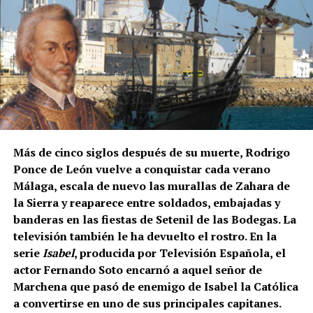
Las primeras incorporaciones están previstas desde
mediados de agosto en las zonas francesas donde la
uva madura antes. La campaña se extenderá durante
septiembre en regiones como Borgoña, Champaña,
Beaujolais y Burdeos.
Los contratos suelen durar entre diez días y tres
semanas. Algunos trabajadores enlazan varias
explotaciones y permanecen en Francia durante más
Más de cinco siglos después de su muerte, Rodrigo
de un mes. La fecha exacta depende de la
Ponce de León vuelve a conquistar cada verano
maduración de la uva y de las temperaturas.
Málaga, escala de nuevo las murallas de Zahara de
la Sierra y reaparece entre soldados, embajadas y
Cuánto se cobra
banderas en las fiestas de Setenil de las Bodegas. La
televisión también le ha devuelto el rostro. En la
El salario mínimo oficial francés es de 12,02 euros
serie
Isabel
, producida por Televisión Española, el
brutos por hora. Sin embargo, las ofertas actuales
actor Fernando Soto encarnó a aquel señor de
consultadas por France Travail ofrecen entre 12,31 y
Marchena que pasó de enemigo de Isabel la Católica
14,50 euros brutos, dependiendo de la finca y del
a convertirse en uno de sus principales capitanes.
trabajo realizado.