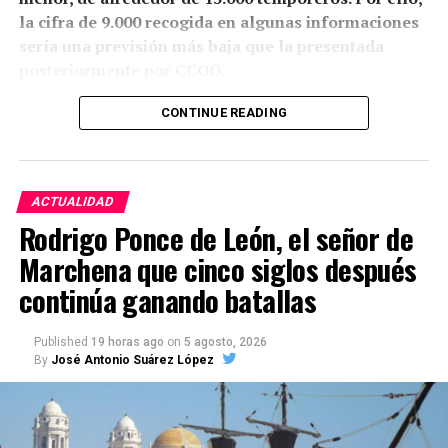
la cifra de 9.000 recogida en algunas informaciones
sería una previsión más baja que la presentada
posteriormente por CCOO.
Granada y Jaén aportarán conjuntamente unos 8.000
CONTINUE READING
trabajadores. También partirán cuadrillas desde la
Sierra Norte de Córdoba, la Sierra de Cádiz, el sur de
Sevilla, la zona malagueña de Teba y varios
ACTUALIDAD
municipios de Almería.
Rodrigo Ponce de León, el señor de
La mayoría no viaja a buscar trabajo sobre el
Marchena que cinco siglos después
terreno. Aproximadamente el 90% repite campaña y
continúa ganando batallas
se desplaza en cuadrillas contratadas previamente
por explotaciones que ya conocen. Muchos puestos
Published
19 horas ago
on
5 agosto, 2026
han pasado de padres a hijos y se mantienen desde
By
José Antonio Suárez López
hace décadas.
Cuándo comienza la vendimia