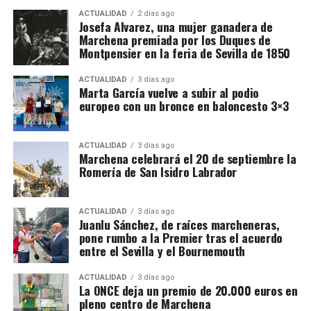
cósmica.
La campaña estuvo encabezada por Fernando el
una cama limpia y un plato de comida
ACTUALIDAD
2 días ago
Católico, pero Rodrigo Ponce de León desempeñó
Josefa Alvarez, una mujer ganadera de
caliente.
Marchena premiada por los Duques de
un papel relevante como capitán del ejército. La
Montpensier en la feria de Sevilla de 1850
tradición histórica destaca su determinación cuando
Además en La Milagrosa hubo un colegio
el asedio parecía estancarse. Frente a quienes
ACTUALIDAD
3 días ago
con 300 alumnos, divididos en seis
Marta García vuelve a subir al podio
aconsejaban levantar el cerco, el marqués habría
europeo con un bronce en baloncesto 3×3
defendido su continuación e incluso se habría
seccio­nes, que acudían diariamente al
mostrado dispuesto a mantenerlo con sus propios
colegio incluyendo además un comedor
hombres y recursos.
ACTUALIDAD
3 días ago
infantil de Auxilio Social, en el que daba
Marchena celebrará el 20 de septiembre la
Romería de San Isidro Labrador
La llegada y empleo de la artillería terminó
diariamente comida a los 80 niños más
resultando decisiva. Por eso sería más preciso
pobres de Marchena.
afirmar que Rodrigo fue uno de los principales
ACTUALIDAD
3 días ago
impulsores militares de la operación, no el
Juanlu Sánchez, de raíces marcheneras,
pone rumbo a la Premier tras el acuerdo
conquistador único de Setenil.
entre el Sevilla y el Bournemouth
ACTUALIDAD
3 días ago
La ONCE deja un premio de 20.000 euros en
pleno centro de Marchena