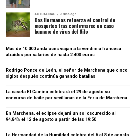
ACTUALIDAD
3 días ago
Dos Hermanas refuerza el control de
mosquitos tras confirmarse un caso
humano de virus del Nilo
Más de 10.000 andaluces viajan a la vendimia francesa
atraídos por salarios de hasta 2.400 euros
La localidad recuerda aquellos hechos en su Fiesta
de Moros y Cristianos. El pueblo se transforma en un
Rodrigo Ponce de León, el señor de Marchena que cinco
escenario medieval y representa escenas teatrales
siglos después continúa ganando batallas
relacionadas con el asedio y la entrada castellana.
Los programas municipales han incorporado
La caseta El Camino celebrará el 29 de agosto su
expresamente el nombre de Rodrigo Ponce de León
concurso de baile por sevillanas de la Feria de Marchena
y su participación en la toma.
Ayuntamiento de
Setenil de las Bodegas
.
En Marchena, el eclipse dejará un sol oscurecido al
94,84% el 12 de agosto a partir de las 19:50
Alhama: la hazaña que encendió
la Guerra de Granada
La Hermandad de la Humildad celebra del 6 al 8 de agosto