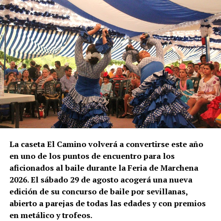
No todas las explotaciones ofrecen las mismas
condiciones. Algunas proporcionan alojamiento y
comida gratuitamente, otras solamente vivienda o
una comida diaria y también existen contratos sin
manutención ni alojamiento.
El trabajador debe comprobar antes de salir:
Salario bruto por hora.
Duración mínima del contrato.
La caseta El Camino volverá a convertirse este año
Horario y pago de horas extraordinarias.
en uno de los puntos de encuentro para los
Condiciones del alojamiento.
aficionados al baile durante la Feria de Marchena
Comidas incluidas.
2026. El sábado 29 de agosto acogerá una nueva
edición de su concurso de baile por sevillanas,
Transporte hasta las parcelas.
abierto a parejas de todas las edades y con premios
El marqués de Cádiz vuelve a
Alta en la Seguridad Social agraria francesa.
en metálico y trofeos.