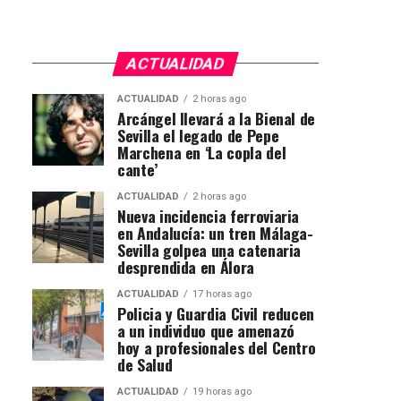
ACTUALIDAD
ACTUALIDAD
2 horas ago
Arcángel llevará a la Bienal de
Sevilla el legado de Pepe
Marchena en ‘La copla del
cante’
ACTUALIDAD
2 horas ago
Nueva incidencia ferroviaria
en Andalucía: un tren Málaga-
Sevilla golpea una catenaria
desprendida en Álora
ACTUALIDAD
17 horas ago
Policia y Guardia Civil reducen
a un individuo que amenazó
hoy a profesionales del Centro
de Salud
ACTUALIDAD
19 horas ago