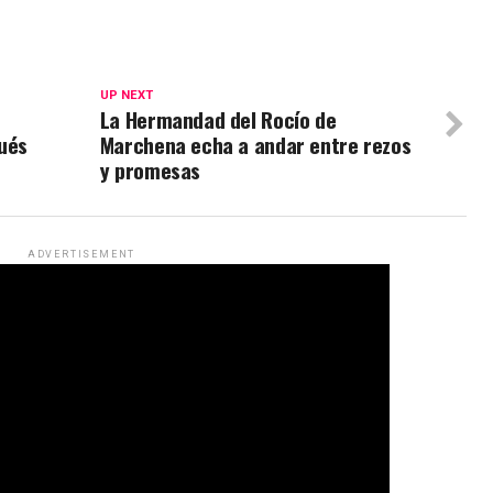
UP NEXT
La Hermandad del Rocío de
ués
Marchena echa a andar entre rezos
y promesas
ADVERTISEMENT