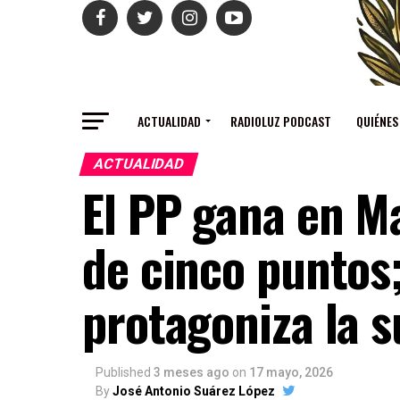
ACTUALIDAD
RADIOLUZ PODCAST
QUIÉNES
ACTUALIDAD
El PP gana en M
de cinco puntos
protagoniza la 
Published
3 meses ago
on
17 mayo, 2026
By
José Antonio Suárez López