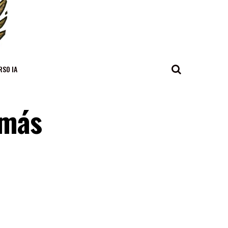
RSO IA
 más