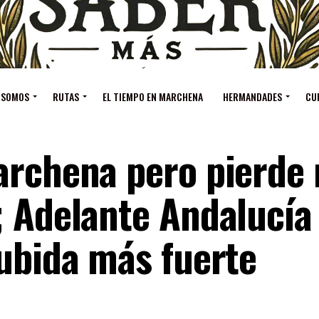
 SOMOS
RUTAS
EL TIEMPO EN MARCHENA
HERMANDADES
CU
archena pero pierde
; Adelante Andalucía
subida más fuerte