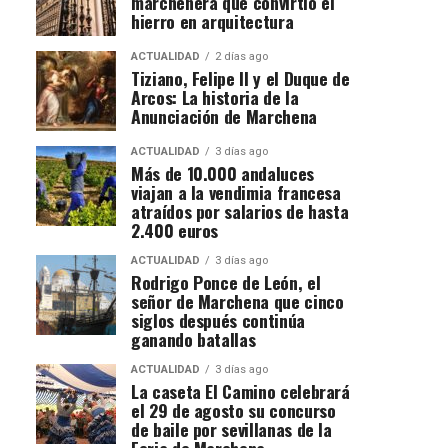
marchenera que convirtió el
hierro en arquitectura
ACTUALIDAD
2 días ago
Tiziano, Felipe II y el Duque de
Arcos: La historia de la
Anunciación de Marchena
ACTUALIDAD
3 días ago
Más de 10.000 andaluces
viajan a la vendimia francesa
atraídos por salarios de hasta
2.400 euros
ACTUALIDAD
3 días ago
Rodrigo Ponce de León, el
señor de Marchena que cinco
siglos después continúa
ganando batallas
ACTUALIDAD
3 días ago
La caseta El Camino celebrará
el 29 de agosto su concurso
de baile por sevillanas de la
Feria de Marchena