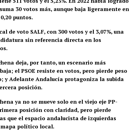
iene 511 votos y el 5,23%. En 2022 había logrado
ue suma 30 votos más, aunque baja ligeramente en
 0,20 puntos.
al de voto SALF, con 300 votos y el 3,07%, una
ndidatura sin referencia directa en los
os.
chena deja, por tanto, un escenario más
aja; el PSOE resiste en votos, pero pierde peso
o; y Adelante Andalucía protagoniza la subida
ercera posición.
hena ya no se mueve solo en el viejo eje PP-
rimera posición con claridad, pero pierde
as que el espacio andalucista de izquierdas
mapa político local.