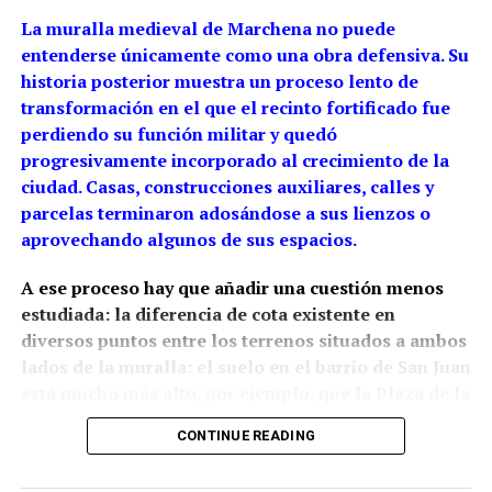
La muralla medieval de Marchena no puede
entenderse únicamente como una obra defensiva. Su
historia posterior muestra un proceso lento de
transformación en el que el recinto fortificado fue
perdiendo su función militar y quedó
progresivamente incorporado al crecimiento de la
ciudad. Casas, construcciones auxiliares, calles y
parcelas terminaron adosándose a sus lienzos o
aprovechando algunos de sus espacios.
A ese proceso hay que añadir una cuestión menos
estudiada: la diferencia de cota existente en
diversos puntos entre los terrenos situados a ambos
lados de la muralla: el suelo en el barrio de San Juan
está mucho más alto, por ejemplo, que la Plaza de la
Constitución.
La arqueología ha demostrado que
CONTINUE READING
esta relación con el relieve estaba presente desde la
propia construcción medieval, aunque las cotas