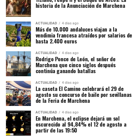
historia de la Anunciación de Marchena
movimientos relacionados con 173 cuentas
bancarias. A partir de esa documentación detectaron
importantes volúmenes de alcohol procedentes de
ACTUALIDAD
4 días ago
Más de 10.000 andaluces viajan a la
depósitos fiscales de otros países de la Unión
vendimia francesa atraídos por salarios de
Europea, principalmente Países Bajos y Portugal,
hasta 2.400 euros
destinados posteriormente a depósitos fiscales
españoles.
ACTUALIDAD
4 días ago
Rodrigo Ponce de León, el señor de
Marchena que cinco siglos después
El mecanismo investigado aprovechaba el régimen
continúa ganando batallas
fiscal aplicable a este tipo de mercancías. Las
bebidas eran introducidas mediante empresas que la
ACTUALIDAD
4 días ago
La caseta El Camino celebrará el 29 de
investigación denomina “introductoras” y circulaban
agosto su concurso de baile por sevillanas
en determinadas fases bajo un régimen suspensivo
de la Feria de Marchena
de IVA e impuestos especiales. Después se sucedían
Mientras unos sectores eran demolidos por
transmisiones de la mercancía entre diferentes
considerarse obstáculos para el desarrollo urbano,
ACTUALIDAD
4 días ago
En Marchena, el eclipse dejará un sol
sociedades instrumentales dentro de los depósitos
otros quedaban incorporados a las nuevas
oscurecido al 94,84% el 12 de agosto a
fiscales.
construcciones.
partir de las 19:50
El supuesto fraude se produciría cuando intervenían