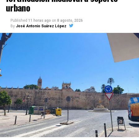
urbano
Published
11 horas ago
on
8 agosto, 2026
By
José Antonio Suárez López