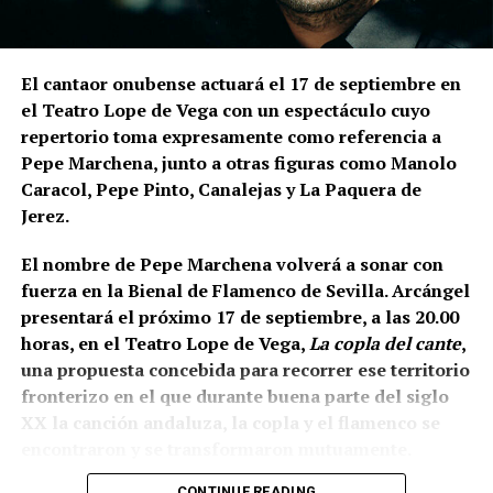
expresamente el desnivel del cerro de La Mota.
En la
parte superior levantaron la muralla y, en una
posición inferior, una
estructura ataludada que
El cantaor onubense actuará el 17 de septiembre en
inicialmente servía como refuerzo o contrafuerte y
el Teatro Lope de Vega con un espectáculo cuyo
que posteriormente adquirió función de antemuro o
repertorio toma expresamente como referencia a
barbacana.
Entre ambas estructuras se fueron
Pepe Marchena, junto a otras figuras como Manolo
colocando rellenos de tierra separados por
Caracol, Pepe Pinto, Canalejas y La Paquera de
tongadas de cal hasta conformar la liza,
Jerez.
documentada a una cota de 133,48 metros sobre el
nivel del mar.
El nombre de Pepe Marchena volverá a sonar con
fuerza en la Bienal de Flamenco de Sevilla. Arcángel
presentará el próximo 17 de septiembre, a las 20.00
horas, en el Teatro Lope de Vega,
La copla del cante
,
una propuesta concebida para recorrer ese territorio
fronterizo en el que durante buena parte del siglo
XX la canción andaluza, la copla y el flamenco se
encontraron y se transformaron mutuamente.
CONTINUE READING