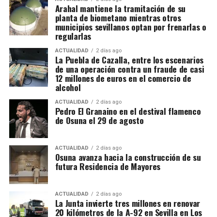
Arahal mantiene la tramitación de su
planta de biometano mientras otros
Registros en La Puebla de Cazalla
municipios sevillanos optan por frenarlas o
regularlas
La conexión con La Puebla no es meramente
territorial. La fase operativa se desarrolló el pasado
ACTUALIDAD
2 días ago
La Puebla de Cazalla, entre los escenarios
14 de julio de 2026 y comprendió nueve entradas y
de una operación contra un fraude de casi
registros en sociedades mercantiles situadas en La
12 millones de euros en el comercio de
alcohol
Puebla de Cazalla, Valencia, Badajoz y Córdoba,
además del registro de un domicilio particular en La
ACTUALIDAD
2 días ago
Puebla de Cazalla. La información oficial no precisa,
Pedro El Granaino en el destival flamenco
de Osuna el 29 de agosto
al menos por ahora, cuántas de las nueve empresas
registradas se encontraban concretamente en el
municipio sevillano, por lo que no sería correcto
ACTUALIDAD
2 días ago
El siglo XIX transforma
Osuna avanza hacia la construcción de su
atribuir a La Puebla la totalidad de esos registros.
futura Residencia de Mayores
definitivamente la relación entre
La operación se desarrolló bajo la dirección de la
Sección Civil y de Instrucción del Tribunal de
muralla y ciudad
ACTUALIDAD
2 días ago
Instancia de Morón de la Frontera, plaza número 2,
La Junta invierte tres millones en renovar
20 kilómetros de la A-92 en Sevilla en Los
órgano judicial competente en la investigación. La
El proceso de ocupación fue acompañado por otro