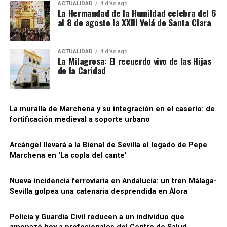
Precisamente esa incorporación parece haber
ACTUALIDAD
4 días ago
sociedades que no ingresaban las cuotas de IVA
La Hermandad de la Humildad celebra del 6
contribuido a la conservación de algunos tramos.
al 8 de agosto la XXIII Velá de Santa Clara
correspondientes antes de que el producto llegase
Bellido considera que buena parte del recinto ha
finalmente a las empresas distribuidoras. Al reducir
sobrevivido porque quedó integrado en el
artificialmente la carga fiscal, estas últimas podían
urbanismo posterior.
ACTUALIDAD
4 días ago
La Milagrosa: El recuerdo vivo de las Hijas
colocar las bebidas en el mercado a precios
de la Caridad
notablemente inferiores a los de competidores que
sí cumplían con sus obligaciones tributarias. La
Agencia Tributaria considera que este
procedimiento generaba también una situación de
La muralla de Marchena y su integración en el caserío: de
fortificación medieval a soporte urbano
competencia desleal dentro del sector.
Para dificultar el seguimiento de las operaciones, la
Arcángel llevará a la Bienal de Sevilla el legado de Pepe
organización habría empleado además sociedades
Marchena en ‘La copla del cante’
instrumentales, testaferros y facturas falsas,
siempre según la investigación policial y tributaria.
Nueva incidencia ferroviaria en Andalucía: un tren Málaga-
Conviene mantener esta precisión: los hechos se
Sevilla golpea una catenaria desprendida en Álora
Una cuestión pendiente: medir
encuentran todavía dentro de un procedimiento
judicial y las personas investigadas conservan su
Policia y Guardia Civil reducen a un individuo que
las diferencias de cota