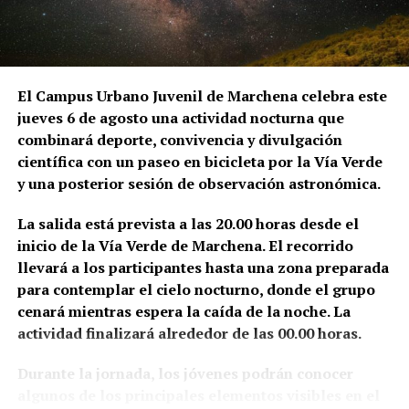
San Juan y San Miguel. El desplazamiento se realizó
por orden del provisor general del Arzobispado,
duró tres días y fue remunerado con 54 reales. La
anotación se conserva en el Libro de Cuentas de
Fábrica de la parroquia de San Juan.
El Campus Urbano Juvenil de Marchena celebra este
jueves 6 de agosto una actividad nocturna que
Sin embargo, el historiador del arte Alfredo J.
combinará deporte, convivencia y divulgación
Morales advierte de que la brevedad del documento
científica con un paseo en bicicleta por la Vía Verde
impide conocer el alcance exacto de aquella
y una posterior sesión de observación astronómica.
intervención. La expresión utilizada en las cuentas
—«visitar la torre de San Juan e San Miguel»— podría
La salida está prevista a las 20.00 horas desde el
referirse tanto a la preparación de una obra como a
inicio de la Vía Verde de Marchena. El recorrido
una simple inspección sobre el estado de
llevará a los participantes hasta una zona preparada
conservación de los campanarios. Morales señala,
para contemplar el cielo nocturno, donde el grupo
además, que no localizó otras referencias
cenará mientras espera la caída de la noche. La
posteriores que permitieran relacionar directamente
actividad finalizará alrededor de las 00.00 horas.
a Hernán Ruiz con la ejecución material de la torre
Durante la jornada, los jóvenes podrán conocer
de San Juan.
algunos de los principales elementos visibles en el