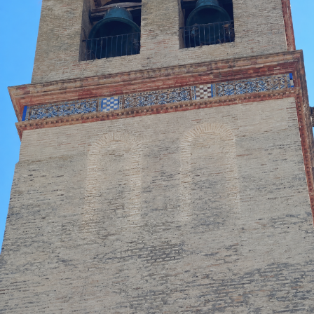
La peregrinación había sido presentada
públicamente el pasado 13 de mayo en la capilla de
la Vera Cruz, coincidiendo con la festividad de
Nuestra Señora del Rosario de Fátima. Aquel acto
estuvo acompañado por el rezo del rosario por las
calles de la feligresía de San Juan, mostrando la
estrecha vinculación que la corporación mantiene
con esta advocación mariana.