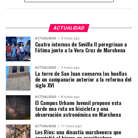
Sevilla, 1991.
trabajadores. También partirán cuadrillas desde la
propia ciudad, y anunciada por el monarca sólo
Sierra Norte de Córdoba, la Sierra de Cádiz, el sur de
quince días antes.
Sevilla, la zona malagueña de Teba y varios
municipios de Almería.
ACTUALIDAD
ACTUALIDAD
4 horas ago
La mayoría no viaja a buscar trabajo sobre el
Cuatro internos de Sevilla II peregrinan a
terreno. Aproximadamente el 90% repite campaña y
Fátima junto a la Vera Cruz de Marchena
se desplaza en cuadrillas contratadas previamente
por explotaciones que ya conocen. Muchos puestos
ACTUALIDAD
5 horas ago
han pasado de padres a hijos y se mantienen desde
La torre de San Juan conserva las huellas
hace décadas.
de un campanario anterior a la reforma del
siglo XVI
Cuándo comienza la vendimia
ACTUALIDAD
8 horas ago
El Campus Urbano Juvenil propone esta
Las primeras incorporaciones están previstas desde
tarde una ruta en bicicleta y una
mediados de agosto en las zonas francesas donde la
observación astronómica en Marchena
uva madura antes. La campaña se extenderá durante
ACTUALIDAD
11 horas ago
septiembre en regiones como Borgoña, Champaña,
Los Ríos: una dinastía marchenera que
Beaujolais y Burdeos.
convirtió el hierro en arquitectura