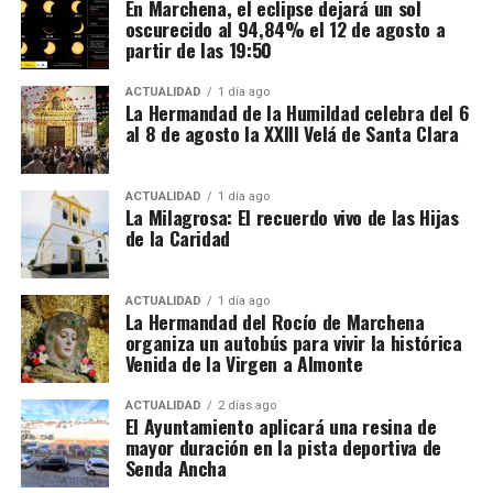
En Marchena, el eclipse dejará un sol
oscurecido al 94,84% el 12 de agosto a
La jornada ordinaria es de 35 horas semanales. Las
partir de las 19:50
horas adicionales deben pagarse con los siguientes
recargos:
ACTUALIDAD
1 día ago
La Hermandad de la Humildad celebra del 6
al 8 de agosto la XXIII Velá de Santa Clara
De la hora 36 a la 43: un 25% más.
Desde la hora 44: un 50% más.
ACTUALIDAD
1 día ago
La Milagrosa: El recuerdo vivo de las Hijas
El contrato también debe incluir una compensación
de la Caridad
por vacaciones de al menos el 10% del salario bruto.
Alojamiento, comida y
ACTUALIDAD
1 día ago
La Hermandad del Rocío de Marchena
organiza un autobús para vivir la histórica
transporte
Venida de la Virgen a Almonte
No todas las explotaciones ofrecen las mismas
De Tiziano a Vasco Pereira
ACTUALIDAD
2 días ago
El Ayuntamiento aplicará una resina de
condiciones. Algunas proporcionan alojamiento y
mayor duración en la pista deportiva de
comida gratuitamente, otras solamente vivienda o
Vasco Pereira, un pintor portugués afincado en
Senda Ancha
una comida diaria y también existen contratos sin
Sevilla, fue testigo del impacto que Tiziano tenía en