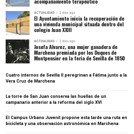
acompañamiento terapéutico
Por qué prefieren Francia
ACTUALIDAD
2 días ago
El Ayuntamiento inicia la recuperación de
una vivienda municipal situada dentro del
La principal razón es económica. Los jornaleros
colegio Juan XXIII
pueden concentrar en pocas semanas unos ingresos
superiores a los obtenidos en campañas
ACTUALIDAD
2 días ago
Josefa Alvarez, una mujer ganadera de
equivalentes en Andalucía. También encuentran
Marchena premiada por los Duques de
mayor control de las jornadas, pago regulado de las
Montpensier en la feria de Sevilla de 1850
horas extras y cuadrillas que regresan a las mismas
fincas cada año.
Cuatro internos de Sevilla II peregrinan a Fátima junto a la
Vera Cruz de Marchena
CCOO sostiene que estos desplazamientos
demuestran que no faltan trabajadores para el
campo, sino empleos con condiciones
La torre de San Juan conserva las huellas de un
campanario anterior a la reforma del siglo XVI
suficientemente atractivas. El sindicato reclama al
empresariado andaluz que tome como referencia el
El Campus Urbano Juvenil propone esta tarde una ruta en
modelo laboral francés.
bicicleta y una observación astronómica en Marchena