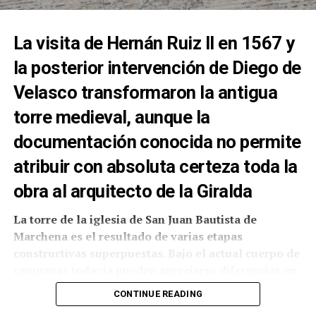
La visita de Hernán Ruiz II en 1567 y
la posterior intervención de Diego de
Velasco transformaron la antigua
torre medieval, aunque la
documentación conocida no permite
atribuir con absoluta certeza toda la
obra al arquitecto de la Giralda
La torre de la iglesia de San Juan Bautista de
Marchena es el resultado de varias etapas
constructivas superpuestas. Bajo el actual cuerpo de
La presencia de internos de Sevilla II en Fátima no
campanas todavía pueden apreciarse diferencias en
constituye un hecho aislado. En agosto de 2025, la
el aparejo del ladrillo y las siluetas de dos grandes
Archidiócesis de Sevilla informó de otra
CONTINUE READING
arcos cegados que podrían corresponder a una fase
peregrinación realizada por personas privadas de