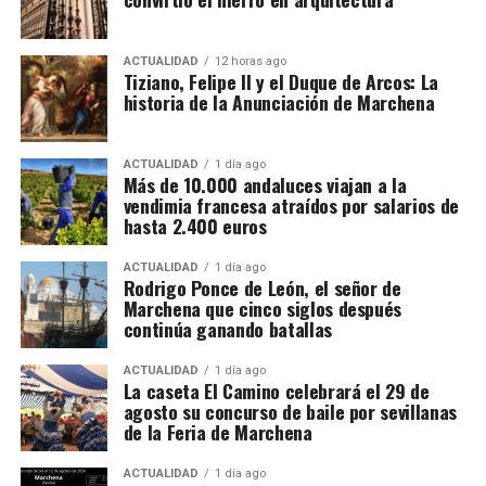
Los contratos suelen durar entre diez días y tres
semanas. Algunos trabajadores enlazan varias
ACTUALIDAD
12 horas ago
Felipe II, consciente del talento de Tiziano, le confió
Tiziano, Felipe II y el Duque de Arcos: La
explotaciones y permanecen en Francia durante más
historia de la Anunciación de Marchena
la realización de sus
Poesías
,
una serie de cuadros
de un mes. La fecha exacta depende de la
mitológicos que desbordaban
sensualidad y
maduración de la uva y de las temperaturas.
sofisticación.
Pero si hay una obra que impactó
ACTUALIDAD
1 día ago
profundamente al monarca, fue
La Anunciación
de
Más de 10.000 andaluces viajan a la
Cuánto se cobra
vendimia francesa atraídos por salarios de
Tiziano. Su dramatismo, la iluminación etérea y la
hasta 2.400 euros
intensidad emocional la convirtieron en una
El salario mínimo oficial francés es de 12,02 euros
referencia obligada
para los pintores de su tiempo. Es
brutos por hora. Sin embargo, las ofertas actuales
ACTUALIDAD
1 día ago
aquí donde entra en juego la figura de
Vasco Pereira
.
Rodrigo Ponce de León, el señor de
consultadas por France Travail ofrecen entre 12,31 y
Marchena que cinco siglos después
14,50 euros brutos, dependiendo de la finca y del
continúa ganando batallas
trabajo realizado.
ACTUALIDAD
1 día ago
La caseta El Camino celebrará el 29 de
CCOO calcula unos ingresos de entre 1.900 y 2.337
agosto su concurso de baile por sevillanas
euros netos mensuales, que pueden aproximarse a
de la Feria de Marchena
2.400 euros cuando se realizan horas extraordinarias
o se reciben complementos.
ACTUALIDAD
1 día ago