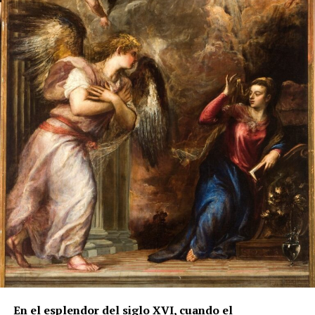
funcionamiento de un taller familiar. Manuel
Antonio Ramos Suárez atribuye la realización a
Cristóbal de los Ríos, herrero de Marchena, y señala
que los últimos pagos fueron entregados a José y
Juan de los Ríos, hijos y herederos del maestro. El
dorado y la policromía se ejecutaron
posteriormente, entre 1755 y 1757, por el pintor
Francisco Palomino.
Sin embargo, otro documento de 1780, estudiado por
Manuel Clavijo Andújar, aporta un matiz
fundamental. Al presentarse para realizar dos rejas
en la iglesia de San Miguel de Morón de la Frontera,
Juan de los Ríos Vallejo incluyó entre sus méritos
profesionales la reja del coro de San Juan de
Marchena, afirmando que en ella había contado con
la ayuda de su padre. También se atribuía una reja
para la capilla mayor de la misma iglesia
marchenera y otra obra destinada al sagrario de la
En el esplendor del siglo XVI, cuando el