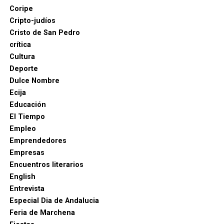
Coripe
Cripto-judíos
Cristo de San Pedro
crítica
Cultura
Deporte
Dulce Nombre
Ecija
Educación
Luis Cristóbal Ponce de León, II Duque de Arcos, fue
El Tiempo
un noble humanista y mecenas que promovió las
Empleo
artes en Marchena durante el Renacimiento. Entre
Emprendedores
los artistas que contrato para traerlo a Marchena se
Empresas
encontraba Cristóbal de Morales, compositor del
Encuentros literarios
Papa, destacado compositor sevillano y uno de los
English
principales representantes de la polifonía
Entrevista
renacentista española.
Especial Dia de Andalucia
Feria de Marchena
Morales, nacido alrededor de 1500 en Sevilla,