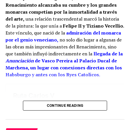
Casa Grande de San Francisco de Sevilla.
Renacimiento alcanzaba su cumbre y los grandes
monarcas competían por la inmortalidad a través
Por tanto, más que buscar una sola mano, resulta
del arte,
una relación trascendental marcó la historia
más correcto hablar del taller de los Ríos. Cristóbal
de la pintura: la que unía a
Felipe II y Tiziano Vecellio
.
habría transmitido el oficio a sus hijos, mientras
Este vínculo, que nació de la
admiración del monarca
Juan fue adquiriendo progresivamente mayor
por el genio veneciano,
no solo dio lugar a algunas de
responsabilidad artística. La reja del coro pudo ser
las obras más impresionantes del Renacimiento, sino
una obra de juventud realizada bajo la dirección o
que también influyó indirectamente en la
llegada de la
con la colaboración paterna. Los documentos
Anunciación
de Vasco Pereira al Palacio Ducal de
conservan las dos perspectivas: las cuentas
Marchena, un lugar con conexiones directas con los
parroquiales relacionan el encargo con Cristóbal y
Habsburgo y antes con los Ryes Catolicos.
los pagos finales con sus herederos; el expediente
profesional de Juan reivindica su intervención
directa.
La reja de San Juan demuestra hasta dónde llegó
CONTINUE READING
aquella familia. Su decoración calada, los
balaustres, las guirnaldas, las figuras humanas y las
aplicaciones metálicas convierten el conjunto coral