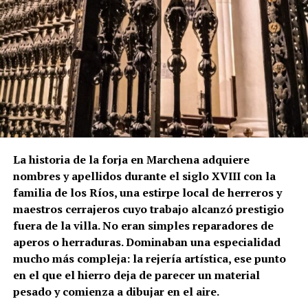
rematada por chapitel y decorada con azulejos tanto
en el friso como en su coronación.
La lectura de los muros permite plantear que el
actual campanario se levantó sobre una torre
anterior, probablemente medieval. Los dos arcos
aparentemente tapiados visibles bajo el friso
cerámico podrían ser una de las huellas de aquella
fase primitiva, aunque esta hipótesis no debe
presentarse como definitiva mientras no exista una
La historia de la forja en Marchena adquiere
comprobación arqueológica del paramento.
nombres y apellidos durante el siglo XVIII con la
familia de los Ríos, una estirpe local de herreros y
La formulación histórica más rigurosa sería, por
maestros cerrajeros cuyo trabajo alcanzó prestigio
tanto, que Hernán Ruiz II inspeccionó la torre de San
fuera de la villa. No eran simples reparadores de
Juan en 1567 y pudo intervenir en el proyecto de su
aperos o herraduras. Dominaban una especialidad
transformación, mientras que Diego de Velasco
mucho más compleja: la rejería artística, ese punto
aparece relacionado con la ejecución o culminación
en el que el hierro deja de parecer un material
del chapitel y del campanario durante las últimas
pesado y comienza a dibujar en el aire.
décadas del siglo XVI.