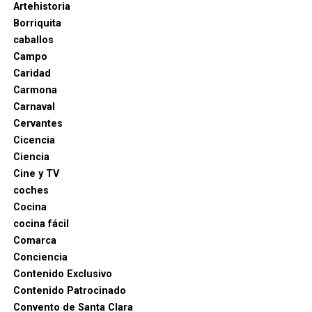
Artehistoria
fueron influenciados por la obra de Tiziano,
Borriquita
consolidando su impacto en la pintura española.
caballos
En resumen, Tiziano no solo fue el pintor favorito
Campo
de los reyes de España, sino que definió el lenguaje
Caridad
visual del poder en la monarquía hispánica y dejó
Carmona
una huella imborrable en la historia del arte
Carnaval
español.
Cervantes
Cicencia
Ciencia
Cine y TV
coches
Cocina
cocina fácil
Comarca
Conciencia
Contenido Exclusivo
Contenido Patrocinado
Convento de Santa Clara