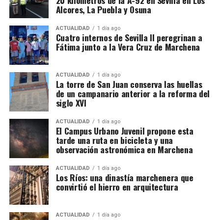
actuaciones en 43 carreteras.
Alcores, La Puebla y Osuna
En el conjunto de Andalucía está previsto actuar
ACTUALIDAD
1 día ago
Cuatro internos de Sevilla II peregrinan a
sobre 126 kilómetros de la A-92 repartidos entre las
Fátima junto a la Vera Cruz de Marchena
provincias de Sevilla, Málaga, Granada y Almería.
Las intervenciones incluyen además reparación de
ACTUALIDAD
1 día ago
La torre de San Juan conserva las huellas
baches y blandones, reposición de pavimentos,
de un campanario anterior a la reforma del
mejora de capas inferiores del firme, repintado de
siglo XVI
señalización horizontal y renovación de elementos
de seguridad y balizamiento.
ACTUALIDAD
1 día ago
El Campus Urbano Juvenil propone esta
tarde una ruta en bicicleta y una
observación astronómica en Marchena
ACTUALIDAD
1 día ago
Los Ríos: una dinastía marchenera que
convirtió el hierro en arquitectura
ACTUALIDAD
1 día ago