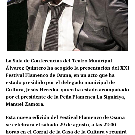
todavía podría aumentar a medida que se estudie la
documentación intervenida.
Registros en La Puebla de Cazalla
La conexión con La Puebla no es meramente
territorial. La fase operativa se desarrolló el pasado
14 de julio de 2026 y comprendió nueve entradas y
La Sala de Conferencias del Teatro Municipal
registros en sociedades mercantiles situadas en La
Álvarez Quintero ha acogido la presentación del XXI
Puebla de Cazalla, Valencia, Badajoz y Córdoba,
Festival Flamenco de Osuna, en un acto que ha
además del registro de un domicilio particular en La
estado presidido por el delegado municipal de
Puebla de Cazalla. La información oficial no precisa,
Cultura, Jesús Heredia, quien ha estado acompañado
al menos por ahora, cuántas de las nueve empresas
por el presidente de la Peña Flamenca La Siguiriya,
registradas se encontraban concretamente en el
Manuel Zamora.
municipio sevillano, por lo que no sería correcto
atribuir a La Puebla la totalidad de esos registros.
Esta nueva edición del Festival Flamenco de Osuna
se celebrará el sábado 29 de agosto, a las 22:00
La operación se desarrolló bajo la dirección de la
horas en el Corral de la Casa de la Cultura y reunirá
Sección Civil y de Instrucción del Tribunal de