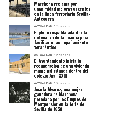
Marchena reclama por
unanimidad mejoras urgentes
en la línea ferroviaria Sevilla-
Antequera
ACTUALIDAD
2 días ago
El pleno respalda adaptar la
ordenanza de la piscina para
facilitar el acompañamiento
terapéutico
ACTUALIDAD
2 días ago
El Ayuntamiento inicia la
recuperación de una vivienda
municipal situada dentro del
colegio Juan XXIII
ACTUALIDAD
3 días ago
Josefa Alvarez, una mujer
ganadera de Marchena
premiada por los Duques de
Montpensier en la feria de
Sevilla de 1850