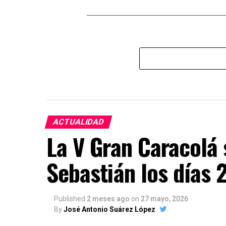
ACTUALIDAD
La V Gran Caracolá 
Sebastián los días 
Published
2 meses ago
on
27 mayo, 2026
By
José Antonio Suárez López