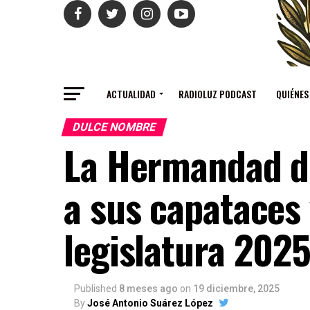
ACTUALIDAD
RADIOLUZ PODCAST
QUIÉNES
DULCE NOMBRE
La Hermandad d
a sus capataces
legislatura 202
Published
8 meses ago
on
19 diciembre, 2025
By
José Antonio Suárez López