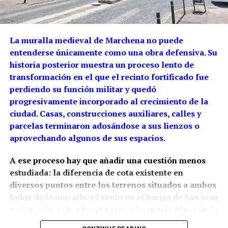
La muralla medieval de Marchena no puede
entenderse únicamente como una obra defensiva. Su
historia posterior muestra un proceso lento de
transformación en el que el recinto fortificado fue
perdiendo su función militar y quedó
progresivamente incorporado al crecimiento de la
ciudad. Casas, construcciones auxiliares, calles y
parcelas terminaron adosándose a sus lienzos o
aprovechando algunos de sus espacios.
A ese proceso hay que añadir una cuestión menos
estudiada: la diferencia de cota existente en
diversos puntos entre los terrenos situados a ambos
lados de la muralla: el suelo en el barrio de San Juan
está mucho más alto, por ejemplo, que la Plaza de la
Constitución.
La arqueología ha demostrado que