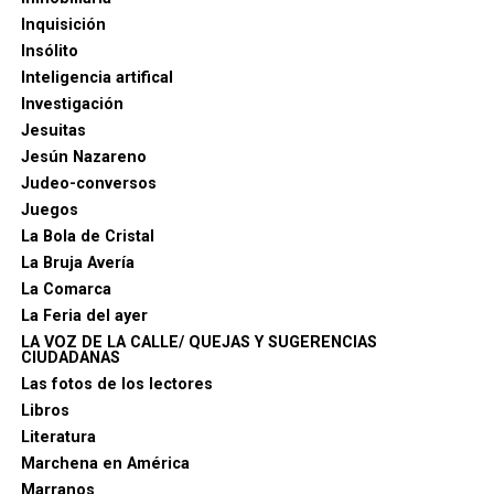
Capitulares del Archivo Histórico Municipal para
Inquisición
reconstruir las obras y reparaciones de la muralla
Insólito
durante el Seiscientos.
Inteligencia artifical
Investigación
Para las primeras décadas del XIX resulta esencial
Jesuitas
José Alcaide Villalobos,
Marchena siglo XIX.
Jesún Nazareno
Absolutismo versus Constitucionalismo
,
Judeo-conversos
especialmente las noticias de 1817, 1818, 1820 y 1828
Juegos
relativas a solares, arquillos, torreones y viviendas
La Bola de Cristal
adosadas.
La Bruja Avería
La Comarca
La Feria del ayer
LA VOZ DE LA CALLE/ QUEJAS Y SUGERENCIAS
CIUDADANAS
Las fotos de los lectores
Libros
Literatura
Marchena en América
Marranos