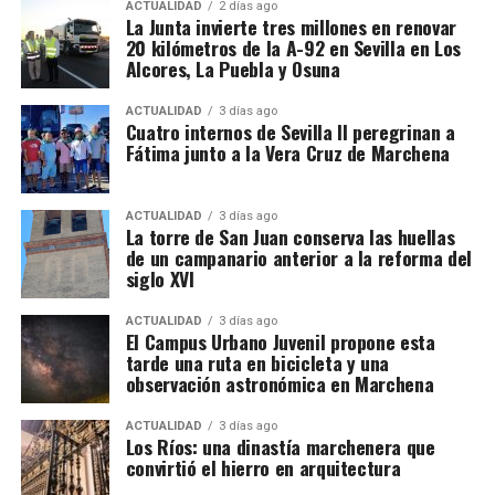
muralla y ciudad
ACTUALIDAD
2 días ago
Instancia de Morón de la Frontera, plaza número 2,
La Junta invierte tres millones en renovar
20 kilómetros de la A-92 en Sevilla en Los
órgano judicial competente en la investigación. La
El proceso de ocupación fue acompañado por otro
Alcores, La Puebla y Osuna
existencia y actual denominación de este Tribunal
fenómeno: la demolición de los tramos que
de Instancia está igualmente recogida por el
dificultaban la circulación y la expansión urbana.
ACTUALIDAD
3 días ago
Ministerio de Justicia.
Cuatro internos de Sevilla II peregrinan a
Fátima junto a la Vera Cruz de Marchena
Bellido señala que durante el siglo XIX se
Una estructura de más de treinta
produjeron importantes destrucciones:
desapareció
buena parte de la Puerta de Osuna, se abrió la calle
sociedades
ACTUALIDAD
3 días ago
La torre de San Juan conserva las huellas
San Francisco cortando el recinto,
la apertura de la
de un campanario anterior a la reforma del
calle Zurbarán afectó al lienzo que comunicaba el
Detrás de las operaciones aparentemente ordinarias
siglo XVI
recinto principal con la Alcazaba y también
de importación y distribución de alcohol, los
desapareció lo poco que quedaba de la Puerta de
investigadores aseguran haber descubierto una
ACTUALIDAD
3 días ago
El Campus Urbano Juvenil propone esta
Écija que ya habia sido demolida junto a la barriada
arquitectura empresarial mucho más compleja. El
tarde una ruta en bicicleta y una
del mismo nombre en 1650 por orden del virrey de
entramado estaría compuesto por más de treinta
observación astronómica en Marchena
Napoles.
sociedades, cada una con una función determinada,
además de una estructura empresarial paralela que
ACTUALIDAD
3 días ago
Los Ríos: una dinastía marchenera que
habría servido para canalizar fondos procedentes de
convirtió el hierro en arquitectura
la actividad presuntamente delictiva.