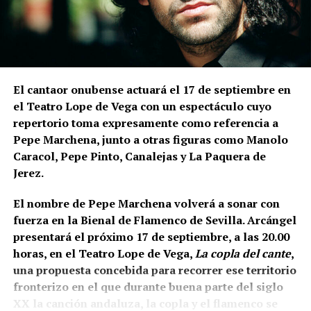
comprender la relación entre muralla y topografía.
Bellido señala que los constructores aprovecharon
expresamente el desnivel del cerro de La Mota.
En la
parte superior levantaron la muralla y, en una
posición inferior, una
estructura ataludada que
El cantaor onubense actuará el 17 de septiembre en
inicialmente servía como refuerzo o contrafuerte y
el Teatro Lope de Vega con un espectáculo cuyo
que posteriormente adquirió función de antemuro o
repertorio toma expresamente como referencia a
barbacana.
Entre ambas estructuras se fueron
Pepe Marchena, junto a otras figuras como Manolo
colocando rellenos de tierra separados por
Caracol, Pepe Pinto, Canalejas y La Paquera de
tongadas de cal hasta conformar la liza,
Jerez.
documentada a una cota de 133,48 metros sobre el
nivel del mar.
El nombre de Pepe Marchena volverá a sonar con
fuerza en la Bienal de Flamenco de Sevilla. Arcángel
presentará el próximo 17 de septiembre, a las 20.00
horas, en el Teatro Lope de Vega,
La copla del cante
,
una propuesta concebida para recorrer ese territorio
fronterizo en el que durante buena parte del siglo
XX la canción andaluza, la copla y el flamenco se