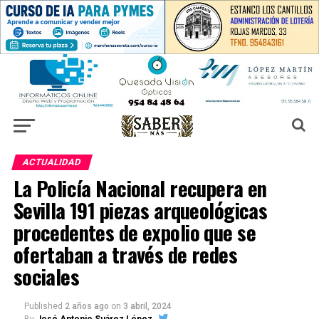
ACTUALIDAD
La Policía Nacional recupera en
Sevilla 191 piezas arqueológicas
procedentes de expolio que se
ofertaban a través de redes
sociales
Published
2 años ago
on
3 abril, 2024
By
José Antonio Suárez López