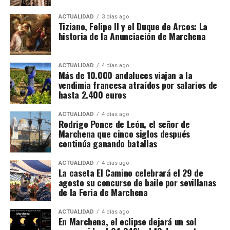
La dimensión del trabajo policial y tributario queda
ACTUALIDAD
3 días ago
Tiziano, Felipe II y el Duque de Arcos: La
reflejada en otro dato: los investigadores analizaron
historia de la Anunciación de Marchena
movimientos relacionados con 173 cuentas
bancarias. A partir de esa documentación detectaron
importantes volúmenes de alcohol procedentes de
ACTUALIDAD
4 días ago
Más de 10.000 andaluces viajan a la
depósitos fiscales de otros países de la Unión
vendimia francesa atraídos por salarios de
Europea, principalmente Países Bajos y Portugal,
hasta 2.400 euros
destinados posteriormente a depósitos fiscales
españoles.
ACTUALIDAD
4 días ago
Rodrigo Ponce de León, el señor de
Marchena que cinco siglos después
El mecanismo investigado aprovechaba el régimen
continúa ganando batallas
fiscal aplicable a este tipo de mercancías. Las
bebidas eran introducidas mediante empresas que la
ACTUALIDAD
4 días ago
La caseta El Camino celebrará el 29 de
investigación denomina “introductoras” y circulaban
agosto su concurso de baile por sevillanas
en determinadas fases bajo un régimen suspensivo
de la Feria de Marchena
de IVA e impuestos especiales. Después se sucedían
Mientras unos sectores eran demolidos por
transmisiones de la mercancía entre diferentes
considerarse obstáculos para el desarrollo urbano,
ACTUALIDAD
4 días ago
En Marchena, el eclipse dejará un sol
sociedades instrumentales dentro de los depósitos
otros quedaban incorporados a las nuevas