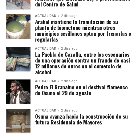
sobre un «terraplén intermedio entre las murallas».
del Centro de Salud
todavía podría aumentar a medida que se estudie la
documentación intervenida.
ACTUALIDAD
2 días ago
Arahal mantiene la tramitación de su
planta de biometano mientras otros
Registros en La Puebla de Cazalla
municipios sevillanos optan por frenarlas o
regularlas
La conexión con La Puebla no es meramente
territorial. La fase operativa se desarrolló el pasado
ACTUALIDAD
2 días ago
La Puebla de Cazalla, entre los escenarios
14 de julio de 2026 y comprendió nueve entradas y
de una operación contra un fraude de casi
registros en sociedades mercantiles situadas en La
12 millones de euros en el comercio de
alcohol
Puebla de Cazalla, Valencia, Badajoz y Córdoba,
además del registro de un domicilio particular en La
ACTUALIDAD
2 días ago
Puebla de Cazalla. La información oficial no precisa,
Pedro El Granaino en el destival flamenco
de Osuna el 29 de agosto
al menos por ahora, cuántas de las nueve empresas
registradas se encontraban concretamente en el
municipio sevillano, por lo que no sería correcto
ACTUALIDAD
2 días ago
El siglo XIX transforma
Osuna avanza hacia la construcción de su
atribuir a La Puebla la totalidad de esos registros.
futura Residencia de Mayores
definitivamente la relación entre
La operación se desarrolló bajo la dirección de la
Sección Civil y de Instrucción del Tribunal de