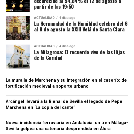
oscurecido al 94,84% el 12 de agosto a
fiscales.
construcciones.
partir de las 19:50
El supuesto fraude se produciría cuando intervenían
Precisamente esa incorporación parece haber
ACTUALIDAD
4 días ago
sociedades que no ingresaban las cuotas de IVA
La Hermandad de la Humildad celebra del 6
contribuido a la conservación de algunos tramos.
al 8 de agosto la XXIII Velá de Santa Clara
correspondientes antes de que el producto llegase
Bellido considera que buena parte del recinto ha
finalmente a las empresas distribuidoras. Al reducir
sobrevivido porque quedó integrado en el
artificialmente la carga fiscal, estas últimas podían
urbanismo posterior.
ACTUALIDAD
4 días ago
La Milagrosa: El recuerdo vivo de las Hijas
colocar las bebidas en el mercado a precios
de la Caridad
notablemente inferiores a los de competidores que
sí cumplían con sus obligaciones tributarias. La
Agencia Tributaria considera que este
procedimiento generaba también una situación de
La muralla de Marchena y su integración en el caserío: de
fortificación medieval a soporte urbano
competencia desleal dentro del sector.
Para dificultar el seguimiento de las operaciones, la
Arcángel llevará a la Bienal de Sevilla el legado de Pepe
organización habría empleado además sociedades
Marchena en ‘La copla del cante’
instrumentales, testaferros y facturas falsas,
siempre según la investigación policial y tributaria.
Nueva incidencia ferroviaria en Andalucía: un tren Málaga-
Conviene mantener esta precisión: los hechos se
Sevilla golpea una catenaria desprendida en Álora