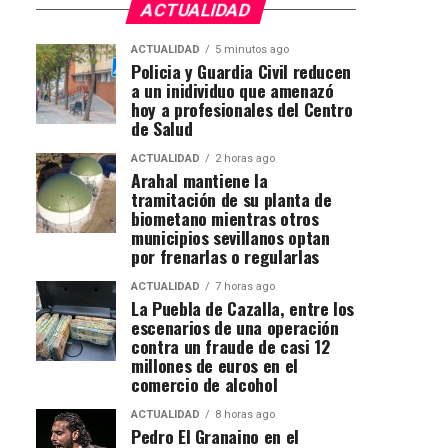
ACTUALIDAD
ACTUALIDAD
5 minutos ago
Policia y Guardia Civil reducen
a un inidividuo que amenazó
hoy a profesionales del Centro
de Salud
ACTUALIDAD
2 horas ago
Arahal mantiene la
tramitación de su planta de
biometano mientras otros
municipios sevillanos optan
por frenarlas o regularlas
ACTUALIDAD
7 horas ago
La Puebla de Cazalla, entre los
escenarios de una operación
contra un fraude de casi 12
millones de euros en el
comercio de alcohol
ACTUALIDAD
8 horas ago
Pedro El Granaino en el