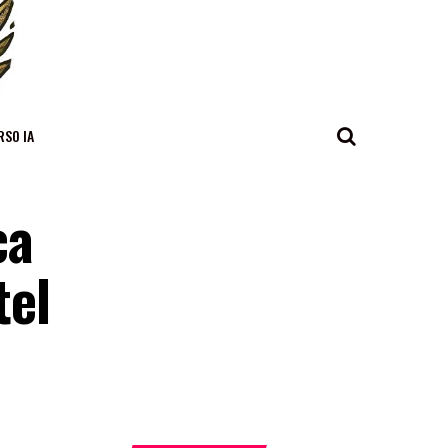
RSO IA
ca
tel