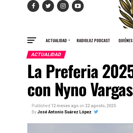
ACTUALIDAD
RADIOLUZ PODCAST
QUIÉNES
ACTUALIDAD
La Preferia 202
con Nyno Vargas
Published
12 meses ago
on
22 agosto, 2025
By
José Antonio Suárez López