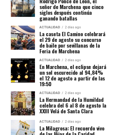
Rodrigo Ponce de León, el
señor de Marchena que cinco
siglos después continúa
ganando batallas
ACTUALIDAD
2 días ago
La caseta El Camino celebrará
el 29 de agosto su concurso
de baile por sevillanas de la
Feria de Marchena
ACTUALIDAD
2 días ago
En Marchena, el eclipse dejará
un sol oscurecido al 94,84%
el 12 de agosto a partir de las
19:50
ACTUALIDAD
2 días ago
La Hermandad de la Humildad
celebra del 6 al 8 de agosto la
XXIII Velá de Santa Clara
ACTUALIDAD
2 días ago
La Milagrosa: El recuerdo vivo
de las Hijas de la Caridad