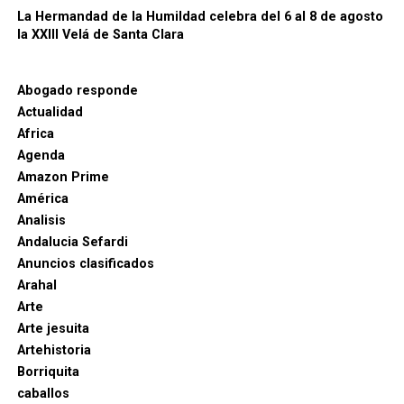
la Guerra de Granada
La Hermandad de la Humildad celebra del 6 al 8 de agosto
la XXIII Velá de Santa Clara
Antes de Zahara, Setenil y Málaga estuvo Alhama. Su
conquista, en febrero de 1482, convirtió a Rodrigo
Abogado responde
Ponce de León en una figura de alcance peninsular.
Actualidad
Africa
La operación fue preparada con enorme secreto. Una
Agenda
fuerza integrada por hombres del marqués, del
Amazon Prime
asistente de Sevilla Diego de Merlo y de otros
América
capitanes alcanzó de noche la fortaleza. Un grupo de
Analisis
escaladores penetró en el recinto y abrió el camino
Andalucia Sefardi
al resto de las tropas.
Anuncios clasificados
Arahal
Arte
Arte jesuita
Artehistoria
Borriquita
caballos