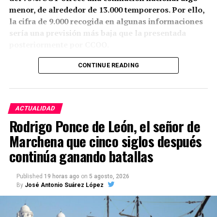
menor, de alrededor de 13.000 temporeros. Por ello,
la cifra de 9.000 recogida en algunas informaciones
sería una previsión más baja que la presentada
posteriormente por CCOO.
Granada y Jaén aportarán conjuntamente unos 8.000
CONTINUE READING
trabajadores. También partirán cuadrillas desde la
Sierra Norte de Córdoba, la Sierra de Cádiz, el sur de
Sevilla, la zona malagueña de Teba y varios
ACTUALIDAD
municipios de Almería.
Rodrigo Ponce de León, el señor de
La mayoría no viaja a buscar trabajo sobre el
Marchena que cinco siglos después
terreno. Aproximadamente el 90% repite campaña y
continúa ganando batallas
se desplaza en cuadrillas contratadas previamente
por explotaciones que ya conocen. Muchos puestos
Published
19 horas ago
on
5 agosto, 2026
han pasado de padres a hijos y se mantienen desde
By
José Antonio Suárez López
hace décadas.
Cuándo comienza la vendimia