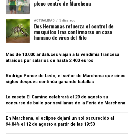
pleno centro de Marchena
ACTUALIDAD
3 días ago
Dos Hermanas refuerza el control de
mosquitos tras confirmarse un caso
humano de virus del Nilo
Más de 10.000 andaluces viajan a la vendimia francesa
atraídos por salarios de hasta 2.400 euros
La localidad recuerda aquellos hechos en su Fiesta
de Moros y Cristianos. El pueblo se transforma en un
Rodrigo Ponce de León, el señor de Marchena que cinco
escenario medieval y representa escenas teatrales
siglos después continúa ganando batallas
relacionadas con el asedio y la entrada castellana.
Los programas municipales han incorporado
La caseta El Camino celebrará el 29 de agosto su
expresamente el nombre de Rodrigo Ponce de León
concurso de baile por sevillanas de la Feria de Marchena
y su participación en la toma.
Ayuntamiento de
Setenil de las Bodegas
.
En Marchena, el eclipse dejará un sol oscurecido al
94,84% el 12 de agosto a partir de las 19:50
Alhama: la hazaña que encendió