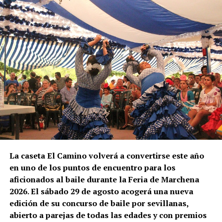
transporte
No todas las explotaciones ofrecen las mismas
condiciones. Algunas proporcionan alojamiento y
comida gratuitamente, otras solamente vivienda o
una comida diaria y también existen contratos sin
manutención ni alojamiento.
El trabajador debe comprobar antes de salir:
Salario bruto por hora.
Duración mínima del contrato.
La caseta El Camino volverá a convertirse este año
Horario y pago de horas extraordinarias.
en uno de los puntos de encuentro para los
Condiciones del alojamiento.
aficionados al baile durante la Feria de Marchena
Comidas incluidas.
2026. El sábado 29 de agosto acogerá una nueva
edición de su concurso de baile por sevillanas,
Transporte hasta las parcelas.
abierto a parejas de todas las edades y con premios