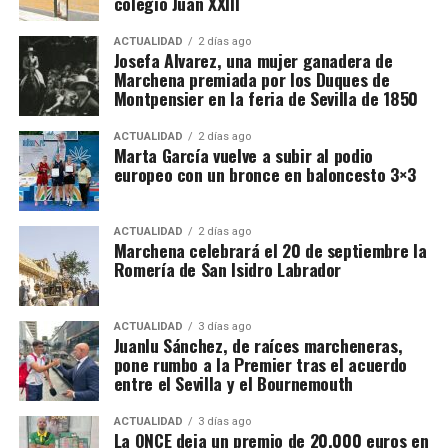
colegio Juan XXIII
donde desglosó los detalles de esta triple cita
de 8.200 necesitados encontraron en él
cósmica.
La campaña estuvo encabezada por Fernando el
una cama limpia y un plato de comida
ACTUALIDAD
2 días ago
Católico, pero Rodrigo Ponce de León desempeñó
Josefa Alvarez, una mujer ganadera de
caliente.
Marchena premiada por los Duques de
un papel relevante como capitán del ejército. La
Montpensier en la feria de Sevilla de 1850
tradición histórica destaca su determinación cuando
Además en La Milagrosa hubo un colegio
el asedio parecía estancarse. Frente a quienes
ACTUALIDAD
2 días ago
con 300 alumnos, divididos en seis
Marta García vuelve a subir al podio
aconsejaban levantar el cerco, el marqués habría
europeo con un bronce en baloncesto 3×3
defendido su continuación e incluso se habría
seccio­nes, que acudían diariamente al
mostrado dispuesto a mantenerlo con sus propios
colegio incluyendo además un comedor
hombres y recursos.
ACTUALIDAD
2 días ago
infantil de Auxilio Social, en el que daba
Marchena celebrará el 20 de septiembre la
Romería de San Isidro Labrador
La llegada y empleo de la artillería terminó
diariamente comida a los 80 niños más
resultando decisiva. Por eso sería más preciso
pobres de Marchena.
afirmar que Rodrigo fue uno de los principales
ACTUALIDAD
3 días ago
impulsores militares de la operación, no el
Juanlu Sánchez, de raíces marcheneras,
pone rumbo a la Premier tras el acuerdo
conquistador único de Setenil.
entre el Sevilla y el Bournemouth
ACTUALIDAD
3 días ago
La ONCE deja un premio de 20.000 euros en