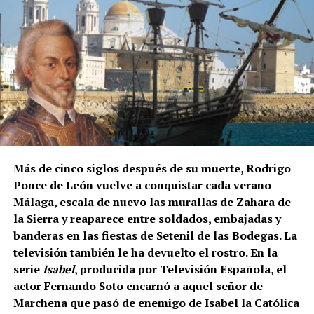
Las primeras incorporaciones están previstas desde
mediados de agosto en las zonas francesas donde la
uva madura antes. La campaña se extenderá durante
septiembre en regiones como Borgoña, Champaña,
Beaujolais y Burdeos.
Los contratos suelen durar entre diez días y tres
semanas. Algunos trabajadores enlazan varias
explotaciones y permanecen en Francia durante más
Más de cinco siglos después de su muerte, Rodrigo
de un mes. La fecha exacta depende de la
Ponce de León vuelve a conquistar cada verano
maduración de la uva y de las temperaturas.
Málaga, escala de nuevo las murallas de Zahara de
la Sierra y reaparece entre soldados, embajadas y
Cuánto se cobra
banderas en las fiestas de Setenil de las Bodegas. La
televisión también le ha devuelto el rostro. En la
El salario mínimo oficial francés es de 12,02 euros
serie
Isabel
, producida por Televisión Española, el
brutos por hora. Sin embargo, las ofertas actuales
actor Fernando Soto encarnó a aquel señor de
consultadas por France Travail ofrecen entre 12,31 y
Marchena que pasó de enemigo de Isabel la Católica
14,50 euros brutos, dependiendo de la finca y del