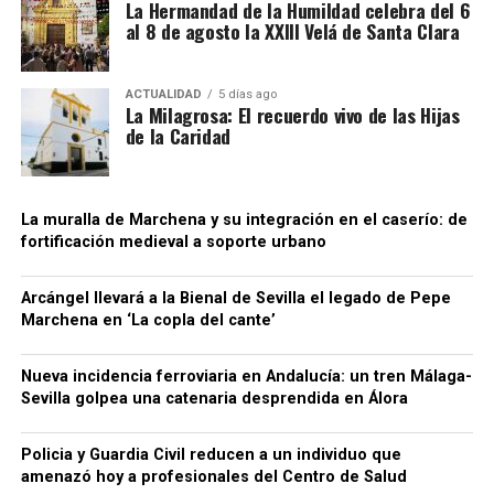
sociedades que no ingresaban las cuotas de IVA
La Hermandad de la Humildad celebra del 6
contribuido a la conservación de algunos tramos.
al 8 de agosto la XXIII Velá de Santa Clara
correspondientes antes de que el producto llegase
Bellido considera que buena parte del recinto ha
finalmente a las empresas distribuidoras. Al reducir
sobrevivido porque quedó integrado en el
artificialmente la carga fiscal, estas últimas podían
urbanismo posterior.
ACTUALIDAD
5 días ago
La Milagrosa: El recuerdo vivo de las Hijas
colocar las bebidas en el mercado a precios
de la Caridad
notablemente inferiores a los de competidores que
sí cumplían con sus obligaciones tributarias. La
Agencia Tributaria considera que este
procedimiento generaba también una situación de
La muralla de Marchena y su integración en el caserío: de
fortificación medieval a soporte urbano
competencia desleal dentro del sector.
Para dificultar el seguimiento de las operaciones, la
Arcángel llevará a la Bienal de Sevilla el legado de Pepe
organización habría empleado además sociedades
Marchena en ‘La copla del cante’
instrumentales, testaferros y facturas falsas,
siempre según la investigación policial y tributaria.
Nueva incidencia ferroviaria en Andalucía: un tren Málaga-
Conviene mantener esta precisión: los hechos se
Sevilla golpea una catenaria desprendida en Álora
Una cuestión pendiente: medir
encuentran todavía dentro de un procedimiento
judicial y las personas investigadas conservan su
Policia y Guardia Civil reducen a un individuo que
las diferencias de cota
presunción de inocencia mientras no exista una
amenazó hoy a profesionales del Centro de Salud