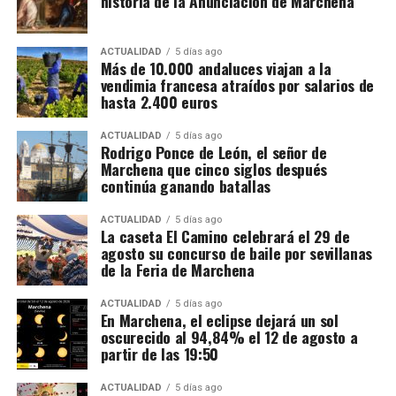
historia de la Anunciación de Marchena
movimientos relacionados con 173 cuentas
bancarias. A partir de esa documentación detectaron
importantes volúmenes de alcohol procedentes de
ACTUALIDAD
5 días ago
Más de 10.000 andaluces viajan a la
depósitos fiscales de otros países de la Unión
vendimia francesa atraídos por salarios de
Europea, principalmente Países Bajos y Portugal,
hasta 2.400 euros
destinados posteriormente a depósitos fiscales
españoles.
ACTUALIDAD
5 días ago
Rodrigo Ponce de León, el señor de
Marchena que cinco siglos después
El mecanismo investigado aprovechaba el régimen
continúa ganando batallas
fiscal aplicable a este tipo de mercancías. Las
bebidas eran introducidas mediante empresas que la
ACTUALIDAD
5 días ago
La caseta El Camino celebrará el 29 de
investigación denomina “introductoras” y circulaban
agosto su concurso de baile por sevillanas
en determinadas fases bajo un régimen suspensivo
de la Feria de Marchena
de IVA e impuestos especiales. Después se sucedían
Mientras unos sectores eran demolidos por
transmisiones de la mercancía entre diferentes
considerarse obstáculos para el desarrollo urbano,
ACTUALIDAD
5 días ago
En Marchena, el eclipse dejará un sol
sociedades instrumentales dentro de los depósitos
otros quedaban incorporados a las nuevas
oscurecido al 94,84% el 12 de agosto a
fiscales.
construcciones.
partir de las 19:50
El supuesto fraude se produciría cuando intervenían
Precisamente esa incorporación parece haber
ACTUALIDAD
5 días ago