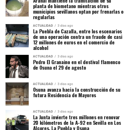
Arahal mantiene la tramitación de su
planta de biometano mientras otros
Registros en La Puebla de Cazalla
municipios sevillanos optan por frenarlas o
regularlas
La conexión con La Puebla no es meramente
territorial. La fase operativa se desarrolló el pasado
ACTUALIDAD
3 días ago
La Puebla de Cazalla, entre los escenarios
14 de julio de 2026 y comprendió nueve entradas y
de una operación contra un fraude de casi
registros en sociedades mercantiles situadas en La
12 millones de euros en el comercio de
alcohol
Puebla de Cazalla, Valencia, Badajoz y Córdoba,
además del registro de un domicilio particular en La
ACTUALIDAD
3 días ago
Puebla de Cazalla. La información oficial no precisa,
Pedro El Granaino en el destival flamenco
de Osuna el 29 de agosto
al menos por ahora, cuántas de las nueve empresas
registradas se encontraban concretamente en el
municipio sevillano, por lo que no sería correcto
ACTUALIDAD
3 días ago
El siglo XIX transforma
Osuna avanza hacia la construcción de su
atribuir a La Puebla la totalidad de esos registros.
futura Residencia de Mayores
definitivamente la relación entre
La operación se desarrolló bajo la dirección de la
Sección Civil y de Instrucción del Tribunal de
muralla y ciudad
ACTUALIDAD
3 días ago
Instancia de Morón de la Frontera, plaza número 2,
La Junta invierte tres millones en renovar
20 kilómetros de la A-92 en Sevilla en Los
órgano judicial competente en la investigación. La
El proceso de ocupación fue acompañado por otro
Alcores, La Puebla y Osuna
existencia y actual denominación de este Tribunal