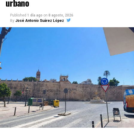
urbano
Published
1 día ago
on
8 agosto, 2026
By
José Antonio Suárez López