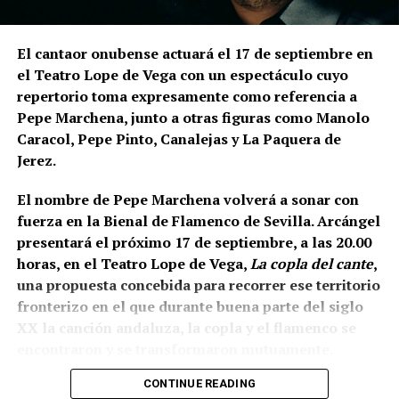
expresamente el desnivel del cerro de La Mota.
En la
parte superior levantaron la muralla y, en una
posición inferior, una
estructura ataludada que
El cantaor onubense actuará el 17 de septiembre en
inicialmente servía como refuerzo o contrafuerte y
el Teatro Lope de Vega con un espectáculo cuyo
que posteriormente adquirió función de antemuro o
repertorio toma expresamente como referencia a
barbacana.
Entre ambas estructuras se fueron
Pepe Marchena, junto a otras figuras como Manolo
colocando rellenos de tierra separados por
Caracol, Pepe Pinto, Canalejas y La Paquera de
tongadas de cal hasta conformar la liza,
Jerez.
documentada a una cota de 133,48 metros sobre el
nivel del mar.
El nombre de Pepe Marchena volverá a sonar con
fuerza en la Bienal de Flamenco de Sevilla. Arcángel
presentará el próximo 17 de septiembre, a las 20.00
horas, en el Teatro Lope de Vega,
La copla del cante
,
una propuesta concebida para recorrer ese territorio
fronterizo en el que durante buena parte del siglo
XX la canción andaluza, la copla y el flamenco se
encontraron y se transformaron mutuamente.
CONTINUE READING
La propia organización ha definido el espectáculo