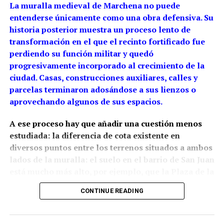
La muralla medieval de Marchena no puede
entenderse únicamente como una obra defensiva. Su
historia posterior muestra un proceso lento de
transformación en el que el recinto fortificado fue
perdiendo su función militar y quedó
progresivamente incorporado al crecimiento de la
ciudad. Casas, construcciones auxiliares, calles y
parcelas terminaron adosándose a sus lienzos o
aprovechando algunos de sus espacios.
A ese proceso hay que añadir una cuestión menos
estudiada: la diferencia de cota existente en
diversos puntos entre los terrenos situados a ambos
lados de la muralla: el suelo en el barrio de San Juan
está mucho más alto, por ejemplo, que la Plaza de la
Constitución.
La arqueología ha demostrado que
CONTINUE READING
esta relación con el relieve estaba presente desde la
propia construcción medieval, aunque las cotas
actuales son también resultado de siglos de