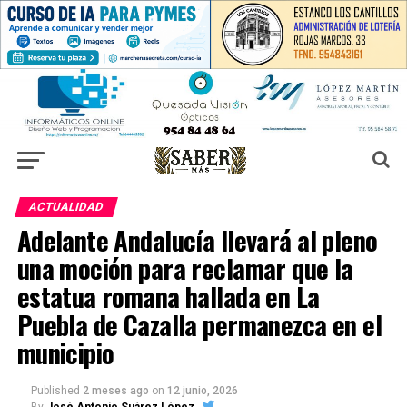
ACTUALIDAD
Adelante Andalucía llevará al pleno
una moción para reclamar que la
estatua romana hallada en La
Puebla de Cazalla permanezca en el
municipio
Published
2 meses ago
on
12 junio, 2026
By
José Antonio Suárez López