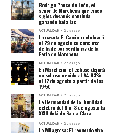
Rodrigo Ponce de León, el
señor de Marchena que cinco
siglos después continúa
ganando batallas
ACTUALIDAD
2 días ago
La caseta El Camino celebrará
el 29 de agosto su concurso
de baile por sevillanas de la
Feria de Marchena
ACTUALIDAD
2 días ago
En Marchena, el eclipse dejará
un sol oscurecido al 94,84%
el 12 de agosto a partir de las
19:50
ACTUALIDAD
2 días ago
La Hermandad de la Humildad
celebra del 6 al 8 de agosto la
XXIII Velá de Santa Clara
ACTUALIDAD
2 días ago
La Milagrosa: El recuerdo vivo