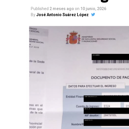
Published
2 meses ago
on
10 junio, 2026
By
José Antonio Suárez López