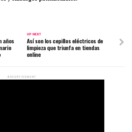
UP NEXT
n años
Así son los cepillos eléctricos de
nario
limpieza que triunfa en tiendas
o
online
ADVERTISEMENT