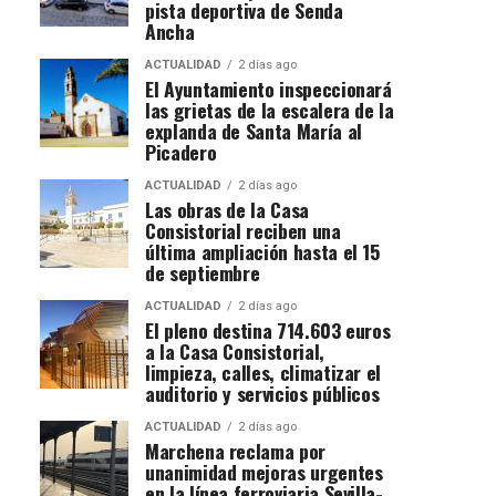
pista deportiva de Senda
Ancha
ACTUALIDAD
2 días ago
El Ayuntamiento inspeccionará
las grietas de la escalera de la
explanda de Santa María al
Picadero
ACTUALIDAD
2 días ago
Las obras de la Casa
Consistorial reciben una
última ampliación hasta el 15
de septiembre
ACTUALIDAD
2 días ago
El pleno destina 714.603 euros
a la Casa Consistorial,
limpieza, calles, climatizar el
auditorio y servicios públicos
ACTUALIDAD
2 días ago
Marchena reclama por
unanimidad mejoras urgentes
en la línea ferroviaria Sevilla-