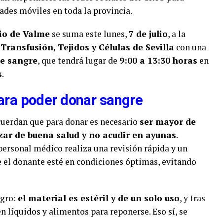
ades móviles en toda la provincia.
rio de Valme
se suma este lunes,
7 de julio
, a la
Transfusión, Tejidos y Células de Sevilla
con una
de sangre
, que tendrá lugar de
9:00 a 13:30 horas
en
s
.
para poder donar sangre
cuerdan que para donar es necesario
ser mayor de
ozar de buena salud y no acudir en ayunas
.
 personal médico realiza una revisión rápida y un
e el donante esté en condiciones óptimas, evitando
igro:
el material es estéril y de un solo uso
, y tras
en líquidos y alimentos para reponerse. Eso sí, se