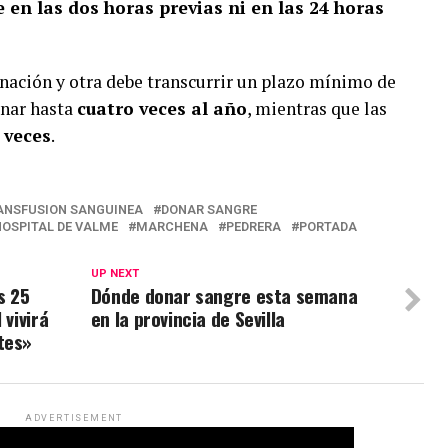
 en las dos horas previas ni en las 24 horas
ación y otra debe transcurrir un plazo mínimo de
nar hasta
cuatro veces al año
, mientras que las
 veces
.
RANSFUSION SANGUINEA
DONAR SANGRE
HOSPITAL DE VALME
MARCHENA
PEDRERA
PORTADA
UP NEXT
s 25
Dónde donar sangre esta semana
 vivirá
en la provincia de Sevilla
tes»
ADVERTISEMENT