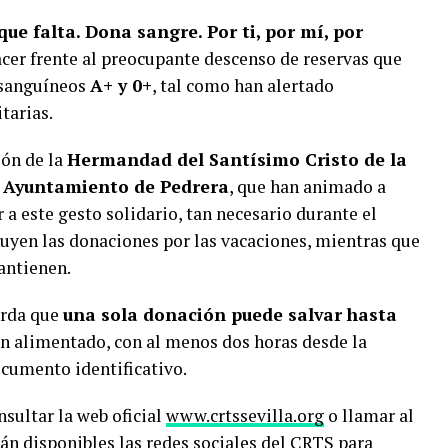
que falta. Dona sangre. Por ti, por mí, por
hacer frente al preocupante descenso de reservas que
 sanguíneos
A+ y 0+
, tal como han alertado
tarias.
ión de la
Hermandad del Santísimo Cristo de la
l
Ayuntamiento de Pedrera
, que han animado a
r a este gesto solidario, tan necesario durante el
uyen las donaciones por las vacaciones, mientras que
antienen.
erda que
una sola donación puede salvar hasta
ien alimentado, con al menos dos horas desde la
ocumento identificativo.
sultar la web oficial
www.crtssevilla.org
o llamar al
án disponibles las redes sociales del CRTS para