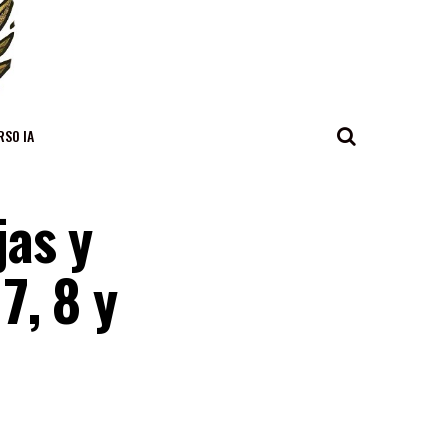
RSO IA
jas y
7, 8 y