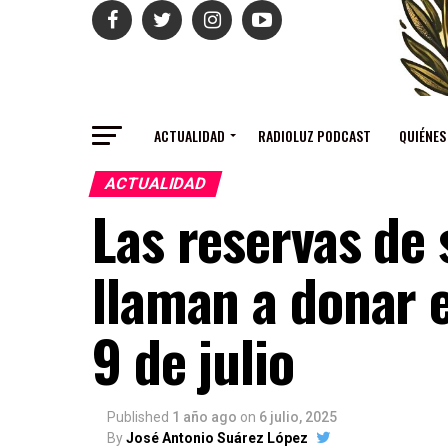
ACTUALIDAD
RADIOLUZ PODCAST
QUIÉNES
ACTUALIDAD
Las reservas de
llaman a donar e
9 de julio
Published
1 año ago
on
6 julio, 2025
By
José Antonio Suárez López