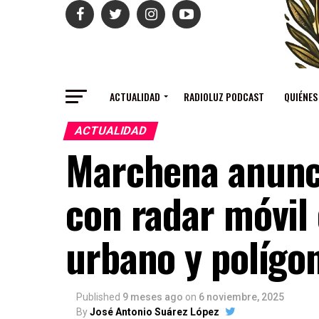
ACTUALIDAD
RADIOLUZ PODCAST
QUIÉNES
ACTUALIDAD
Marchena anunci
con radar móvil 
urbano y polígo
Published
9 meses ago
on
6 noviembre, 2025
By
José Antonio Suárez López