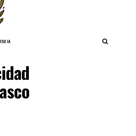
RSO IA
cidad
casco