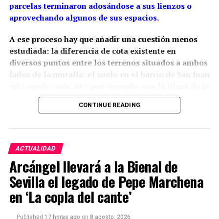
parcelas terminaron adosándose a sus lienzos o
aprovechando algunos de sus espacios.
A ese proceso hay que añadir una cuestión menos
estudiada: la diferencia de cota existente en
diversos puntos entre los terrenos situados a ambos
lados de la muralla: el suelo en el barrio de San Juan
está mucho más alto, por ejemplo, que la Plaza de la
Constitución.
La arqueología ha demostrado que
CONTINUE READING
esta relación con el relieve estaba presente desde la
propia construcción medieval, aunque las cotas
actuales son también resultado de siglos de
rellenos, excavaciones y modificaciones urbanas.
ACTUALIDAD
Arcángel llevará a la Bienal de
Siglo XIII: una muralla adaptada
Sevilla el legado de Pepe Marchena
al relieve
en ‘La copla del cante’
Tania Bellido Márquez sitúa la construcción del
Published
17 horas ago
on
8 agosto, 2026