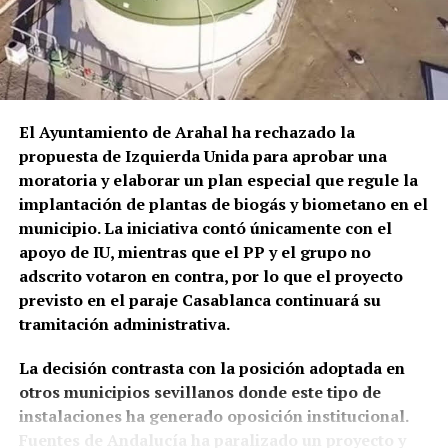
comienza una ocupación urbana
Osuna.
claramente documentada
El episodio no es un hecho completamente aislado.
Profesionales consultados por este medio vienen
El cambio resulta mucho más evidente a partir del
alertando de repetidos episodios de amenazas,
siglo XIX.
José Alcaide Villalobos documenta para
comportamientos agresivos y situaciones
1817 un
aumento de solicitudes de permisos para
El Ayuntamiento de Arahal ha rechazado la
conflictivas en el centro de salud, algunos
construir en los «arquillos del Arco de la Rosa».
Ese
propuesta de Izquierda Unida para aprobar una
relacionados, según estos testimonios, con personas
mismo año Rafael Gómez, alguacil ordinario y
moratoria y elaborar un plan especial que regule la
que llegan bajo los efectos de drogas.
portero del Ayuntamiento, ocupaba el
torreón de la
implantación de plantas de biogás y biometano en el
Puerta Real o de Osuna porque no podía costear el
municipio. La iniciativa contó únicamente con el
La preocupación por las agresiones a sanitarios no
alquiler de una vivienda.
apoyo de IU, mientras que el PP y el grupo no
es nueva. El Área de Gestión Sanitaria de Osuna puso
adscrito votaron en contra, por lo que el proyecto
en marcha este mismo año formación específica con
previsto en el paraje Casablanca continuará su
la Guardia Civil para prevenir y afrontar este tipo de
tramitación administrativa.
situaciones, una iniciativa que debía extenderse,
entre otros lugares, a los profesionales del centro
La decisión contrasta con la posición adoptada en
de salud de Marchena.
otros municipios sevillanos donde este tipo de
instalaciones ha generado oposición institucional.
El problema tiene además una dimensión andaluza.
Fuentes de Andalucía ha paralizado un proyecto y