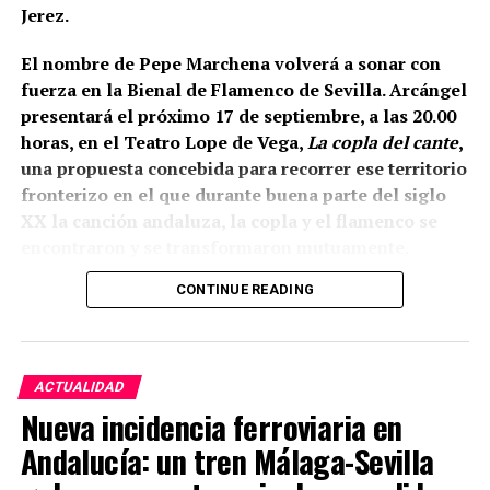
tongadas de cal hasta conformar la liza,
Jerez.
documentada a una cota de 133,48 metros sobre el
nivel del mar.
El nombre de Pepe Marchena volverá a sonar con
fuerza en la Bienal de Flamenco de Sevilla. Arcángel
presentará el próximo 17 de septiembre, a las 20.00
horas, en el Teatro Lope de Vega,
La copla del cante
,
una propuesta concebida para recorrer ese territorio
fronterizo en el que durante buena parte del siglo
XX la canción andaluza, la copla y el flamenco se
encontraron y se transformaron mutuamente.
CONTINUE READING
La propia organización ha definido el espectáculo
como una revisión del estrecho vínculo histórico
entre flamenco y copla, pero existe un dato
especialmente relevante para Marchena: el
ACTUALIDAD
repertorio está inspirado expresamente en
Nueva incidencia ferroviaria en
Marchena, Caracol, Pepe Pinto, Canalejas y La
Andalucía: un tren Málaga-Sevilla
Paquera de Jerez. Es decir, Pepe Marchena no
Está arqueológicamente demostrado que, al menos
aparece aquí como una relación interpretativa