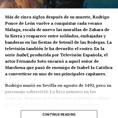
Los contratos suelen durar entre diez días y tres
semanas. Algunos trabajadores enlazan varias
explotaciones y permanecen en Francia durante más
Más de cinco siglos después de su muerte, Rodrigo
de un mes. La fecha exacta depende de la
Ponce de León vuelve a conquistar cada verano
maduración de la uva y de las temperaturas.
Málaga, escala de nuevo las murallas de Zahara de
la Sierra y reaparece entre soldados, embajadas y
Cuánto se cobra
banderas en las fiestas de Setenil de las Bodegas. La
televisión también le ha devuelto el rostro. En la
El salario mínimo oficial francés es de 12,02 euros
serie
Isabel
, producida por Televisión Española, el
brutos por hora. Sin embargo, las ofertas actuales
actor Fernando Soto encarnó a aquel señor de
consultadas por France Travail ofrecen entre 12,31 y
Marchena que pasó de enemigo de Isabel la Católica
14,50 euros brutos, dependiendo de la finca y del
a convertirse en uno de sus principales capitanes.
trabajo realizado.
Rodrigo murió en Sevilla en agosto de 1492, pero su
CCOO calcula unos ingresos de entre 1.900 y 2.337
personaje sobrevivió. Lo hizo primero en las
euros netos mensuales, que pueden aproximarse a
crónicas, después en la literatura nobiliaria y ahora
2.400 euros cuando se realizan horas extraordinarias
en las fiestas históricas con las que numerosos
o se reciben complementos.
municipios andaluces reconstruyen su pasado. Como
CONTINUE READING
el Cid, sigue ganando batallas después de muerto,