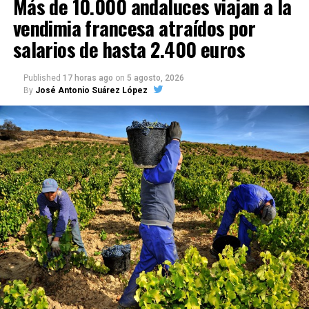
Más de 10.000 andaluces viajan a la
vendimia francesa atraídos por
salarios de hasta 2.400 euros
Published
17 horas ago
on
5 agosto, 2026
By
José Antonio Suárez López