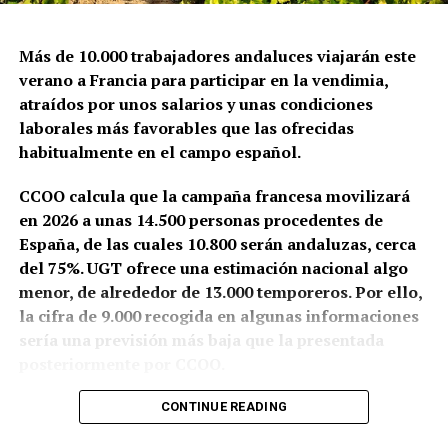
Más de 10.000 trabajadores andaluces viajarán este
verano a Francia para participar en la vendimia,
atraídos por unos salarios y unas condiciones
laborales más favorables que las ofrecidas
habitualmente en el campo español.
CCOO calcula que la campaña francesa movilizará
en 2026 a unas 14.500 personas procedentes de
España, de las cuales 10.800 serán andaluzas, cerca
del 75%. UGT ofrece una estimación nacional algo
menor, de alrededor de 13.000 temporeros. Por ello,
la cifra de 9.000 recogida en algunas informaciones
sería una previsión más baja que la presentada
posteriormente por CCOO.
Granada y Jaén aportarán conjuntamente unos 8.000
CONTINUE READING
trabajadores. También partirán cuadrillas desde la