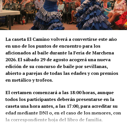
El trabajador debe comprobar antes de salir:
Salario bruto por hora.
Duración mínima del contrato.
La caseta El Camino volverá a convertirse este año
Horario y pago de horas extraordinarias.
en uno de los puntos de encuentro para los
Condiciones del alojamiento.
aficionados al baile durante la Feria de Marchena
Comidas incluidas.
2026. El sábado 29 de agosto acogerá una nueva
edición de su concurso de baile por sevillanas,
Transporte hasta las parcelas.
abierto a parejas de todas las edades y con premios
El marqués de Cádiz vuelve a
Alta en la Seguridad Social agraria francesa.
en metálico y trofeos.
Los sindicatos advierten de que nadie debe cobrar al
entrar cada agosto en Málaga
El certamen comenzará a las 18:00 horas, aunque
trabajador por conseguirle una oferta. Recomiendan
todos los participantes deberán presentarse en la
viajar con el contrato acordado directamente con la
La Feria de Málaga nació de la conmemoración de la
caseta una hora antes, a las 17:00, para acreditar su
explotación y desconfiar de anuncios difundidos por
incorporación de la ciudad a la Corona de Castilla,
edad mediante DNI o, en el caso de los menores, con
redes sociales que soliciten pagos anticipados.
consumada en agosto de 1487. La entrada solemne
la correspondiente hoja del libro de familia.
de los Reyes Católicos se produjo el 19 de agosto,