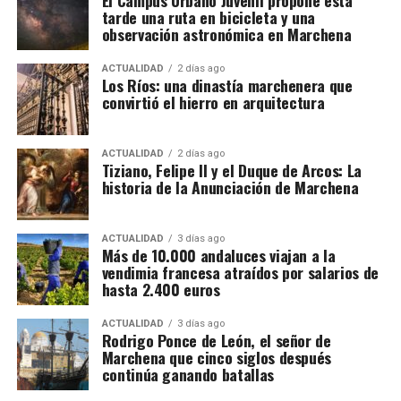
organización habría empleado además sociedades
cartel diseñado para esta XXI edición, afirmando
tarde una ruta en bicicleta y una
instrumentales, testaferros y facturas falsas,
que «una vez más, la Delegación Municipal de
observación astronómica en Marchena
siempre según la investigación policial y tributaria.
Cultura de este Ayuntamiento ha acertado» y
Conviene mantener esta precisión: los hechos se
ACTUALIDAD
2 días ago
destacando que será «un festival muy interesante y
Los Ríos: una dinastía marchenera que
encuentran todavía dentro de un procedimiento
muy equilibrado», al reunir «buen nivel tanto de
convirtió el hierro en arquitectura
judicial y las personas investigadas conservan su
cante, de toque, de baile y, por qué no decirlo, de
presunción de inocencia mientras no exista una
compás y palmas».
resolución judicial firme.
ACTUALIDAD
2 días ago
Tiziano, Felipe II y el Duque de Arcos: La
Las entradas, que tendrán un coste de 10€
historia de la Anunciación de Marchena
66.000 euros, relojes de lujo y bienes
anticipadas y 15€ en taquilla, se pueden adquirir en
la Casa de la Cultura, en la Oficina de Turismo o a
bloqueados
ACTUALIDAD
3 días ago
través del siguiente
Más de 10.000 andaluces viajan a la
La actuación policial ha permitido bloquear 35
enlace:
https://osunacultura.sacatuentrada.es/
vendimia francesa atraídos por salarios de
cuentas bancarias vinculadas a la investigación y
hasta 2.400 euros
solicitar judicialmente el embargo de once
inmuebles. En domicilios relacionados con uno de
ACTUALIDAD
3 días ago
Rodrigo Ponce de León, el señor de
los principales investigados fueron intervenidos
Marchena que cinco siglos después
además 66.000 euros en efectivo, junto con relojes
continúa ganando batallas
de lujo, dispositivos electrónicos y abundante