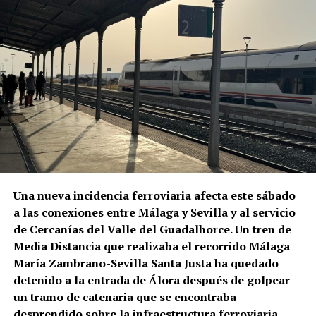
amplio. La XXIV Bienal de Flamenco, que se
celebrará entre el 9 de septiembre y el 3 de octubre
de 2026, ha situado su mirada precisamente sobre la
generación de la Ópera Flamenca, el periodo en el
que el flamenco abandonó en buena medida los
pequeños cafés y encontró nuevos públicos en
teatros, plazas de toros y grandes compañías. La
programación identifica entre las figuras esenciales
de aquella época a La Niña de los Peines, Manuel
Vallejo y Pepe Marchena.
Pepe Marchena, en el centro de
Una nueva incidencia ferroviaria afecta este sábado
a las conexiones entre Málaga y Sevilla y al servicio
aquella transformación
de Cercanías del Valle del Guadalhorce. Un tren de
Media Distancia que realizaba el recorrido Málaga
José Tejada Martín, Pepe Marchena, fue uno de los
María Zambrano-Sevilla Santa Justa ha quedado
artistas que mejor representó aquel cambio de
detenido a la entrada de Álora después de golpear
escala. Su enorme popularidad durante las décadas
un tramo de catenaria que se encontraba
centrales del siglo XX estuvo vinculada a los
desprendido sobre la infraestructura ferroviaria.