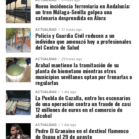
sociedades, cada una con una función determinada,
ACTUALIDAD
6 horas ago
cartel del festival, destacando que “ponemos mucho
Nueva incidencia ferroviaria en Andalucía:
además de una estructura empresarial paralela que
trabajo, mimo y cariño en traer estos carteles cada
un tren Málaga-Sevilla golpea una
habría servido para canalizar fondos procedentes de
catenaria desprendida en Álora
año”. Asimismo, ha agradecido el apoyo de la Peña
la actividad presuntamente delictiva.
Flamenca La Siguiriya y la colaboración de la
ACTUALIDAD
21 horas ago
Diputación de Sevilla y de la Junta de Andalucía,
Policia y Guardia Civil reducen a un
La dimensión del trabajo policial y tributario queda
individuo que amenazó hoy a profesionales
cuyas ayudas, según ha señalado, «nos hacen
reflejada en otro dato: los investigadores analizaron
del Centro de Salud
fortalecer un festival que está totalmente
movimientos relacionados con 173 cuentas
consolidado en la comarca y que va ganando día a
bancarias. A partir de esa documentación detectaron
ACTUALIDAD
23 horas ago
día importancia».
Arahal mantiene la tramitación de su
importantes volúmenes de alcohol procedentes de
planta de biometano mientras otros
depósitos fiscales de otros países de la Unión
municipios sevillanos optan por frenarlas o
El delegado ha puesto en valor el cartel de esta
Europea, principalmente Países Bajos y Portugal,
regularlas
edición, asegurando que «está caracterizado por ese
destinados posteriormente a depósitos fiscales
equilibrio y esa diferencia de voces y también de
ACTUALIDAD
1 día ago
españoles.
La Puebla de Cazalla, entre los escenarios
estilos», lo que permitirá ofrecer al público una
de una operación contra un fraude de casi
propuesta variada.
12 millones de euros en el comercio de
El mecanismo investigado aprovechaba el régimen
alcohol
fiscal aplicable a este tipo de mercancías. Las
Asimismo, ha tenido palabras de reconocimiento
bebidas eran introducidas mediante empresas que la
ACTUALIDAD
1 día ago
para el cantaor ursaonense Ángel Verdugo, de quien
Pedro El Granaino en el destival flamenco
investigación denomina “introductoras” y circulaban
ha señalado que «su voz es una voz flamenca, una
de Osuna el 29 de agosto