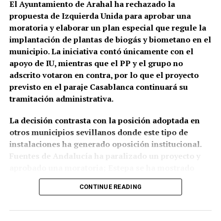
comportamientos agresivos y situaciones
El Ayuntamiento de Arahal ha rechazado la
conflictivas en el centro de salud, algunos
propuesta de Izquierda Unida para aprobar una
relacionados, según estos testimonios, con personas
moratoria y elaborar un plan especial que regule la
que llegan bajo los efectos de drogas.
implantación de plantas de biogás y biometano en el
municipio. La iniciativa contó únicamente con el
La preocupación por las agresiones a sanitarios no
apoyo de IU, mientras que el PP y el grupo no
es nueva. El Área de Gestión Sanitaria de Osuna puso
adscrito votaron en contra, por lo que el proyecto
en marcha este mismo año formación específica con
previsto en el paraje Casablanca continuará su
la Guardia Civil para prevenir y afrontar este tipo de
tramitación administrativa.
situaciones, una iniciativa que debía extenderse,
entre otros lugares, a los profesionales del centro
La decisión contrasta con la posición adoptada en
de salud de Marchena.
otros municipios sevillanos donde este tipo de
instalaciones ha generado oposición institucional.
El problema tiene además una dimensión andaluza.
Fuentes de Andalucía ha paralizado un proyecto y
La Junta anunció en junio la preparación de una ley
aprobado una moratoria; Estepa se ha mostrado
específica contra las agresiones a profesionales
contraria a dos iniciativas; Écija está modificando su
sanitarios, que incluirá amenazas, coacciones,
CONTINUE READING
planeamiento para limitar estas plantas cerca de los
insultos y agresiones físicas, ante el incremento de
núcleos urbanos; y Morón de la Frontera ha
la preocupación por la seguridad en los centros
anunciado que no aprobará el proyecto previsto en