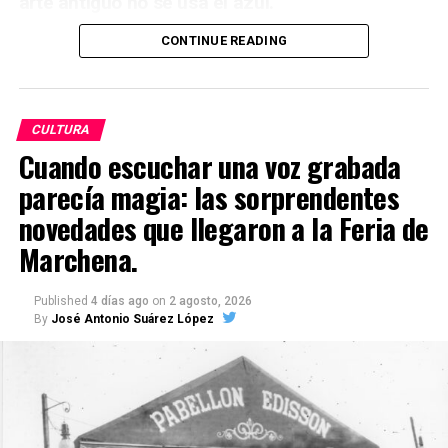
arte antiguo no se usa el azul.
CONTINUE READING
CULTURA
Cuando escuchar una voz grabada
parecía magia: las sorprendentes
novedades que llegaron a la Feria de
Marchena.
El antiguo Egipto es una de las primeras
civilizaciones que utilizó el color azul. La
piedra
Published
4 días ago
on
2 agosto, 2026
By
José Antonio Suárez López
preciosa lapislázuli
era exportada desde
Afganistán, y con ella se elaboraban joyas y
pigmentos.
El pigmento azul mas caro y usado de la
historia es el Ultramar
aparecido en el siglo XIII