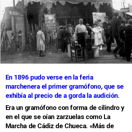
y hecho de lapislázuli, un mineral precioso que
se extraía en las minas de Irán y de Nápoles que
por su escasez costaba tanto como el oro, y
muy pocos artistas podían usarlo.
En 1896 pudo verse en la feria
marchenera el primer gramófono, que se
exhibía al precio de a gorda la audición.
Era un gramófono con forma de cilindro y
en el que se oían zarzuelas como La
Marcha de Cádiz de Chueca. «Más de