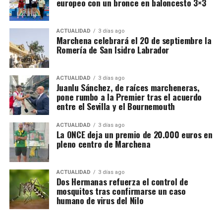
europeo con un bronce en baloncesto 3×3
defendido su continuación e incluso se habría
seccio­nes, que acudían diariamente al
mostrado dispuesto a mantenerlo con sus propios
colegio incluyendo además un comedor
hombres y recursos.
ACTUALIDAD
3 días ago
infantil de Auxilio Social, en el que daba
Marchena celebrará el 20 de septiembre la
Romería de San Isidro Labrador
La llegada y empleo de la artillería terminó
diariamente comida a los 80 niños más
resultando decisiva. Por eso sería más preciso
pobres de Marchena.
afirmar que Rodrigo fue uno de los principales
ACTUALIDAD
3 días ago
impulsores militares de la operación, no el
Juanlu Sánchez, de raíces marcheneras,
pone rumbo a la Premier tras el acuerdo
conquistador único de Setenil.
entre el Sevilla y el Bournemouth
ACTUALIDAD
3 días ago
La ONCE deja un premio de 20.000 euros en
pleno centro de Marchena
ACTUALIDAD
3 días ago
Dos Hermanas refuerza el control de
mosquitos tras confirmarse un caso
humano de virus del Nilo