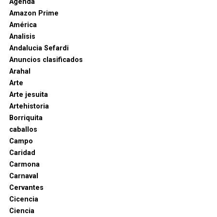
Agenda
fuerza integrada por hombres del marqués, del
Amazon Prime
asistente de Sevilla Diego de Merlo y de otros
América
capitanes alcanzó de noche la fortaleza. Un grupo de
Analisis
escaladores penetró en el recinto y abrió el camino
Andalucia Sefardi
al resto de las tropas.
Anuncios clasificados
Arahal
Arte
Arte jesuita
Artehistoria
Borriquita
caballos
Campo
Caridad
Carmona
Carnaval
Cervantes
Cicencia
Ciencia
La toma de Alhama provocó una conmoción en