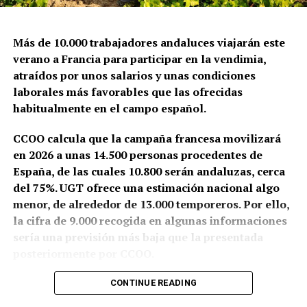
Más de 10.000 trabajadores andaluces viajarán este
verano a Francia para participar en la vendimia,
atraídos por unos salarios y unas condiciones
laborales más favorables que las ofrecidas
habitualmente en el campo español.
CCOO calcula que la campaña francesa movilizará
en 2026 a unas 14.500 personas procedentes de
España, de las cuales 10.800 serán andaluzas, cerca
del 75%. UGT ofrece una estimación nacional algo
menor, de alrededor de 13.000 temporeros. Por ello,
la cifra de 9.000 recogida en algunas informaciones
sería una previsión más baja que la presentada
posteriormente por CCOO.
Granada y Jaén aportarán conjuntamente unos 8.000
CONTINUE READING
trabajadores. También partirán cuadrillas desde la