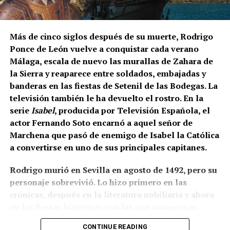
Los contratos suelen durar entre diez días y tres
semanas. Algunos trabajadores enlazan varias
explotaciones y permanecen en Francia durante más
Más de cinco siglos después de su muerte, Rodrigo
de un mes. La fecha exacta depende de la
Ponce de León vuelve a conquistar cada verano
maduración de la uva y de las temperaturas.
Málaga, escala de nuevo las murallas de Zahara de
la Sierra y reaparece entre soldados, embajadas y
Cuánto se cobra
banderas en las fiestas de Setenil de las Bodegas. La
televisión también le ha devuelto el rostro. En la
El salario mínimo oficial francés es de 12,02 euros
serie
Isabel
, producida por Televisión Española, el
brutos por hora. Sin embargo, las ofertas actuales
actor Fernando Soto encarnó a aquel señor de
consultadas por France Travail ofrecen entre 12,31 y
Marchena que pasó de enemigo de Isabel la Católica
14,50 euros brutos, dependiendo de la finca y del
a convertirse en uno de sus principales capitanes.
trabajo realizado.
Rodrigo murió en Sevilla en agosto de 1492, pero su
CCOO calcula unos ingresos de entre 1.900 y 2.337
personaje sobrevivió. Lo hizo primero en las
euros netos mensuales, que pueden aproximarse a
crónicas, después en la literatura nobiliaria y ahora
2.400 euros cuando se realizan horas extraordinarias
en las fiestas históricas con las que numerosos
o se reciben complementos.
municipios andaluces reconstruyen su pasado. Como
CONTINUE READING