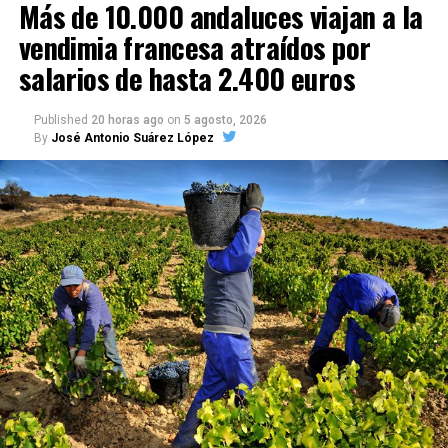
Más de 10.000 andaluces viajan a la
vendimia francesa atraídos por
salarios de hasta 2.400 euros
Published
20 horas ago
on
5 agosto, 2026
By
José Antonio Suárez López