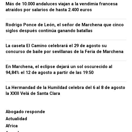
Más de 10.000 andaluces viajan a la vendimia francesa
atraídos por salarios de hasta 2.400 euros
La localidad recuerda aquellos hechos en su Fiesta
de Moros y Cristianos. El pueblo se transforma en un
Rodrigo Ponce de León, el señor de Marchena que cinco
escenario medieval y representa escenas teatrales
siglos después continúa ganando batallas
relacionadas con el asedio y la entrada castellana.
Los programas municipales han incorporado
La caseta El Camino celebrará el 29 de agosto su
expresamente el nombre de Rodrigo Ponce de León
concurso de baile por sevillanas de la Feria de Marchena
y su participación en la toma.
Ayuntamiento de
Setenil de las Bodegas
.
En Marchena, el eclipse dejará un sol oscurecido al
94,84% el 12 de agosto a partir de las 19:50
Alhama: la hazaña que encendió
la Guerra de Granada
La Hermandad de la Humildad celebra del 6 al 8 de agosto
la XXIII Velá de Santa Clara
Antes de Zahara, Setenil y Málaga estuvo Alhama. Su
conquista, en febrero de 1482, convirtió a Rodrigo
Abogado responde
Ponce de León en una figura de alcance peninsular.
Actualidad
Africa
La operación fue preparada con enorme secreto. Una