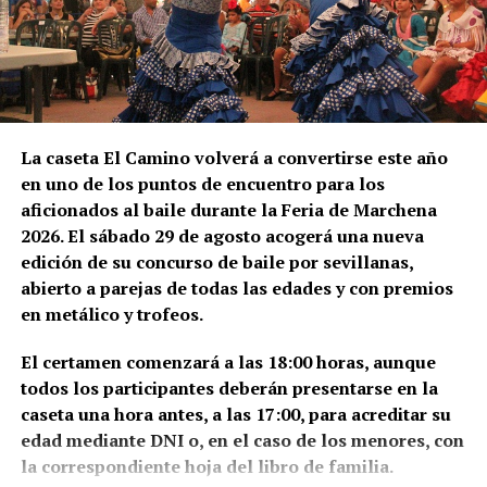
El trabajador debe comprobar antes de salir:
Salario bruto por hora.
Duración mínima del contrato.
La caseta El Camino volverá a convertirse este año
Horario y pago de horas extraordinarias.
en uno de los puntos de encuentro para los
Condiciones del alojamiento.
aficionados al baile durante la Feria de Marchena
Comidas incluidas.
2026. El sábado 29 de agosto acogerá una nueva
edición de su concurso de baile por sevillanas,
Transporte hasta las parcelas.
abierto a parejas de todas las edades y con premios
El marqués de Cádiz vuelve a
Alta en la Seguridad Social agraria francesa.
en metálico y trofeos.
Los sindicatos advierten de que nadie debe cobrar al
entrar cada agosto en Málaga
El certamen comenzará a las 18:00 horas, aunque
trabajador por conseguirle una oferta. Recomiendan
todos los participantes deberán presentarse en la
viajar con el contrato acordado directamente con la
La Feria de Málaga nació de la conmemoración de la
caseta una hora antes, a las 17:00, para acreditar su
explotación y desconfiar de anuncios difundidos por
incorporación de la ciudad a la Corona de Castilla,
edad mediante DNI o, en el caso de los menores, con
redes sociales que soliciten pagos anticipados.
consumada en agosto de 1487. La entrada solemne
la correspondiente hoja del libro de familia.
de los Reyes Católicos se produjo el 19 de agosto,