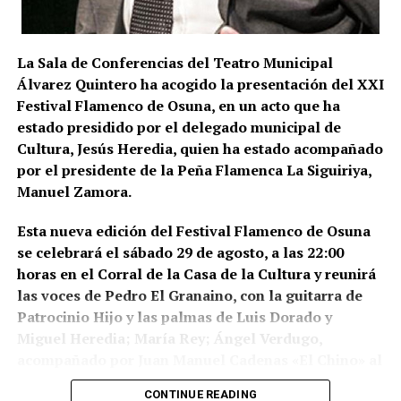
territorial. La fase operativa se desarrolló el pasado
14 de julio de 2026 y comprendió nueve entradas y
La Sala de Conferencias del Teatro Municipal
registros en sociedades mercantiles situadas en La
Álvarez Quintero ha acogido la presentación del XXI
Puebla de Cazalla, Valencia, Badajoz y Córdoba,
Festival Flamenco de Osuna, en un acto que ha
además del registro de un domicilio particular en La
estado presidido por el delegado municipal de
Puebla de Cazalla. La información oficial no precisa,
Cultura, Jesús Heredia, quien ha estado acompañado
al menos por ahora, cuántas de las nueve empresas
por el presidente de la Peña Flamenca La Siguiriya,
registradas se encontraban concretamente en el
Manuel Zamora.
municipio sevillano, por lo que no sería correcto
atribuir a La Puebla la totalidad de esos registros.
Esta nueva edición del Festival Flamenco de Osuna
se celebrará el sábado 29 de agosto, a las 22:00
La operación se desarrolló bajo la dirección de la
horas en el Corral de la Casa de la Cultura y reunirá
Sección Civil y de Instrucción del Tribunal de
las voces de Pedro El Granaino, con la guitarra de
Instancia de Morón de la Frontera, plaza número 2,
Patrocinio Hijo y las palmas de Luis Dorado y
órgano judicial competente en la investigación. La
Miguel Heredia; María Rey; Ángel Verdugo,
existencia y actual denominación de este Tribunal
acompañado por Juan Manuel Cadenas «El Chino» al
de Instancia está igualmente recogida por el
toque y María José e Isabel León a las palmas y
Ministerio de Justicia.
CONTINUE READING