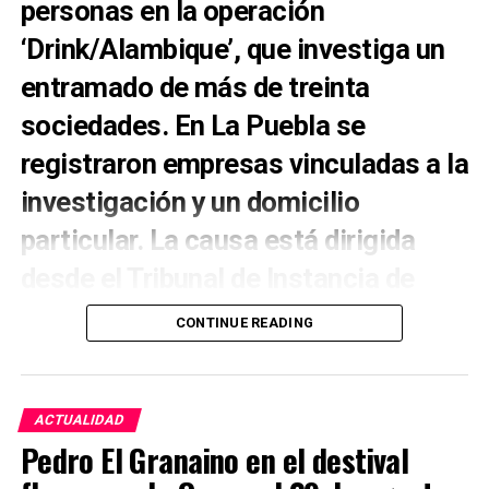
personas en la operación
actividad y personal.
‘Drink/Alambique’, que investiga un
Los profesionales describen además situaciones en
entramado de más de treinta
las que determinadas personas entran y deambulan
por las instalaciones, generando inquietud entre
sociedades. En La Puebla se
trabajadores y pacientes.
registraron empresas vinculadas a la
Ante esta sucesión de episodios, parte del personal
investigación y un domicilio
reclama la presencia de seguridad en el centro,
particular. La causa está dirigida
especialmente durante los turnos de tarde, noches y
fines de semana. “Necesitaríamos seguridad”,
desde el Tribunal de Instancia de
resume una de las personas consultadas, que
Morón de la Frontera.
asegura que ya se han producido varios altercados.
CONTINUE READING
La Puebla de Cazalla aparece directamente
Lo que plantean es la necesidad de medidas
vinculada a una de las mayores operaciones contra
preventivas permanentes que permitan actuar antes
el fraude fiscal conocidas este verano en Andalucía.
de que una situación de tensión termine
ACTUALIDAD
La Policía Nacional, el Servicio de Vigilancia
convirtiéndose en una agresión, garantizando la
Pedro El Granaino en el destival
Aduanera y el Área de Inspección Financiera de la
seguridad tanto de los profesionales como de los