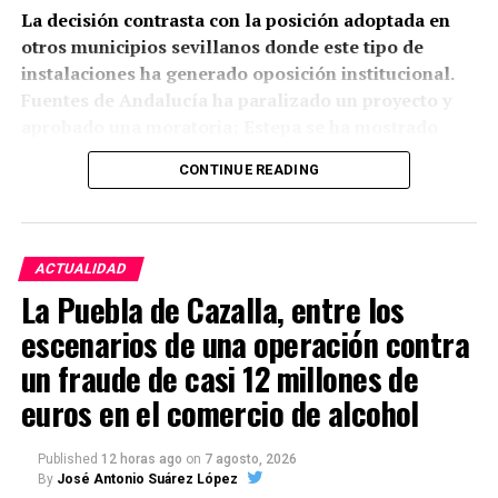
entre otros lugares, a los profesionales del centro
La decisión contrasta con la posición adoptada en
de salud de Marchena.
otros municipios sevillanos donde este tipo de
instalaciones ha generado oposición institucional.
El problema tiene además una dimensión andaluza.
Fuentes de Andalucía ha paralizado un proyecto y
La Junta anunció en junio la preparación de una ley
aprobado una moratoria; Estepa se ha mostrado
específica contra las agresiones a profesionales
contraria a dos iniciativas; Écija está modificando su
sanitarios, que incluirá amenazas, coacciones,
CONTINUE READING
planeamiento para limitar estas plantas cerca de los
insultos y agresiones físicas, ante el incremento de
núcleos urbanos; y Morón de la Frontera ha
la preocupación por la seguridad en los centros
anunciado que no aprobará el proyecto previsto en
asistenciales.
su término. También La Campana, Bollullos de la
ACTUALIDAD
Mitación y Benacazón han adoptado medidas o
En este caso, pese a la gravedad de la situación y al
La Puebla de Cazalla, entre los
pronunciamientos de rechazo o cautela.
temor generado entre trabajadores y usuarios, no
escenarios de una operación contra
consta que ninguna persona resultara lesionada. La
Por tanto, no todos estos municipios han “parado”
un fraude de casi 12 millones de
información procede de testimonios directos
jurídicamente sus proyectos, ya que algunos
euros en el comercio de alcohol
recabados por este medio.
expedientes siguen en tramitación, pero al menos
siete localidades sevillanas han tomado medidas
Los profesionales del centro de
Published
12 horas ago
on
7 agosto, 2026
para restringir, frenar o cuestionar la implantación
By
José Antonio Suárez López
de plantas de biogás.