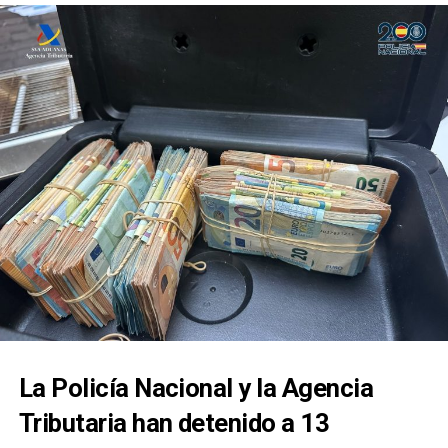
salud de Marchena reclaman
más seguridad tras varios
En Arahal, el alcalde, Francisco Brenes, sostiene que
la normativa actual y los informes técnicos,
incidentes recientes
ambientales y sectoriales son suficientes para
valorar el proyecto sin necesidad de una moratoria
El episodio ocurrido este viernes ha vuelto a poner
previa. IU, por el contrario, reclama una regulación
sobre la mesa una preocupación que, según fuentes
específica que establezca distancias, capacidades
consultadas por este medio, viene creciendo en las
máximas y controles sobre olores, tráfico, consumo
últimas semanas: la falta de seguridad ante la
de agua e impacto paisajístico.
entrada de personas que protagonizan
comportamientos amenazantes o potencialmente
El debate se produce en plena expansión del biogás
peligrosos dentro del centro de salud.
en Andalucía, impulsado como alternativa para
aprovechar residuos agrícolas y ganaderos. La
Fuentes sanitarias explican que no se trataría de un
controversia ya no se centra únicamente en estar a
caso aislado y aseguran que durante el último mes
favor o en contra de esta energía, sino en decidir
se habrían producido al menos otros dos episodios
qué tamaño deben tener las plantas, dónde pueden
La Policía Nacional y la Agencia
de entrada de delincuentes habituales al centro de
instalarse y qué impacto pueden asumir los
salud, durante las tardes y los fines de semana,
Tributaria han detenido a 13
municipios y sus vecinos.
momentos en los que el centro dispone de menos