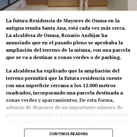
depósitos fiscales de otros países de la Unión
El delegado ha puesto en valor el cartel de esta
Europea, principalmente Países Bajos y Portugal,
edición, asegurando que «está caracterizado por ese
destinados posteriormente a depósitos fiscales
La futura Residencia de Mayores de Osuna en la
equilibrio y esa diferencia de voces y también de
españoles.
antigua ermita Santa Ana, está cada vez más cerca.
estilos», lo que permitirá ofrecer al público una
La alcaldesa de Osuna, Rosario Andújar ha
propuesta variada.
El mecanismo investigado aprovechaba el régimen
anunciado que en el pasado pleno se aprobaba la
fiscal aplicable a este tipo de mercancías. Las
Asimismo, ha tenido palabras de reconocimiento
ampliación del terreno de la misma, con una parcela
bebidas eran introducidas mediante empresas que la
para el cantaor ursaonense Ángel Verdugo, de quien
que se va a destinar a zonas verdes o de parking.
investigación denomina “introductoras” y circulaban
ha señalado que «su voz es una voz flamenca, una
en determinadas fases bajo un régimen suspensivo
La alcaldesa ha explicado que la ampliación del
voz que gusta y es de Osuna», añadiendo que «el
de IVA e impuestos especiales. Después se sucedían
terreno permitirá que la futura residencia cuente
Ayuntamiento tiene que estar para que muestre su
transmisiones de la mercancía entre diferentes
con una superficie cercana a los 12.000 metros
arte y su forma de entender el flamenco». En este
sociedades instrumentales dentro de los depósitos
cuadrados, incorporando una parcela destinada a
sentido, también ha tenido palabras de apoyo y
fiscales.
zonas verdes y aparcamientos. De esta forma,
reconocimiento para el pianista local Javier Cecilia,
además de disponer de un importante número de
“quien nos hará disfrutar el día antes con su
El supuesto fraude se produciría cuando intervenían
plazas residenciales y de unidad de día, el proyecto
espectáculo Sincerarte, en este mismo espacio”.
sociedades que no ingresaban las cuotas de IVA
ganará en espacios abiertos, jardines y áreas de ocio
correspondientes antes de que el producto llegase
Para concluir, el delegado ha invitado a vecinos y
y esparcimiento, con el objetivo de ofrecer el mayor
finalmente a las empresas distribuidoras. Al reducir
CONTINUE READING
visitantes a asistir al festival y disfrutar de
bienestar posible a las personas usuarias y convertir