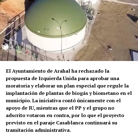
encontraban atendiendo otros servicios. Una vez
reducido y atendido sanitariamente, el hombre fue
sacado en una silla de ruedas y trasladado en
ambulancia al Hospital Universitario La Merced de
Osuna.
El episodio no es un hecho completamente aislado.
Profesionales consultados por este medio vienen
alertando de repetidos episodios de amenazas,
comportamientos agresivos y situaciones
El Ayuntamiento de Arahal ha rechazado la
conflictivas en el centro de salud, algunos
propuesta de Izquierda Unida para aprobar una
relacionados, según estos testimonios, con personas
moratoria y elaborar un plan especial que regule la
que llegan bajo los efectos de drogas.
implantación de plantas de biogás y biometano en el
municipio. La iniciativa contó únicamente con el
La preocupación por las agresiones a sanitarios no
apoyo de IU, mientras que el PP y el grupo no
es nueva. El Área de Gestión Sanitaria de Osuna puso
adscrito votaron en contra, por lo que el proyecto
en marcha este mismo año formación específica con
previsto en el paraje Casablanca continuará su
la Guardia Civil para prevenir y afrontar este tipo de
tramitación administrativa.
situaciones, una iniciativa que debía extenderse,