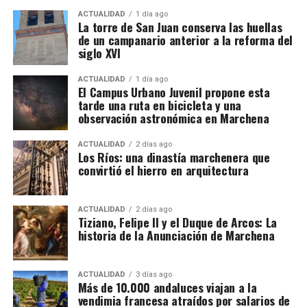
Las intervenciones incluyen además reparación de
ACTUALIDAD
1 día ago
La torre de San Juan conserva las huellas
baches y blandones, reposición de pavimentos,
de un campanario anterior a la reforma del
mejora de capas inferiores del firme, repintado de
siglo XVI
señalización horizontal y renovación de elementos
de seguridad y balizamiento.
ACTUALIDAD
1 día ago
El Campus Urbano Juvenil propone esta
tarde una ruta en bicicleta y una
observación astronómica en Marchena
ACTUALIDAD
2 días ago
Los Ríos: una dinastía marchenera que
convirtió el hierro en arquitectura
ACTUALIDAD
2 días ago
Tiziano, Felipe II y el Duque de Arcos: La
historia de la Anunciación de Marchena
ACTUALIDAD
3 días ago
Más de 10.000 andaluces viajan a la
vendimia francesa atraídos por salarios de