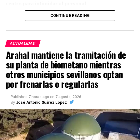
centro para intimidar al personal.
CONTINUE READING
Durante el episodio de violencia, el individuo, —
toxicómano habitual- golpeó diferentes elementos
del entorno, aunque no se registraron heridos ni
daños materiales de consideración. En un momento
ACTUALIDAD
determinado salió al exterior y parte del personal
Arahal mantiene la tramitación de
aprovechó para refugiarse y cerrar algunas
su planta de biometano mientras
dependencias, mientras otros profesionales y
pacientes permanecieron fuera del centro por
otros municipios sevillanos optan
motivos de seguridad. Durante el altercado, que
por frenarlas o regularlas
duró más de media hora, se vio interrumpido el
normal servicio de la zona de urgencias por motivos
Published
7 horas ago
on
7 agosto, 2026
de seguridad.
By
José Antonio Suárez López
Finalmente intervinieron Policía Local y Guardia
Civil, que consiguieron controlar la situación. Según
los testimonios recogidos, los cuerpos de seguridad
tardaron entre 30 y 40 minutos en llegar porque se