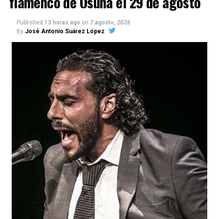
flamenco de Osuna el 29 de agosto
Agencia Tributaria han desarticulado una
pacientes que acuden al centro.
organización presuntamente dedicada a defraudar
el IVA en la comercialización de bebidas alcohólicas
Published
13 horas ago
on
7 agosto, 2026
By
José Antonio Suárez López
y a introducir posteriormente parte de las ganancias
en el circuito legal mediante operaciones de
blanqueo de capitales.
La investigación, bautizada como ‘Drink/Alambique’,
se ha saldado por el momento con 13 personas
detenidas y otras cuatro investigadas. Hacienda
calcula provisionalmente en 11,9 millones de euros
las cuotas de IVA presuntamente defraudadas
durante los ejercicios fiscales comprendidos entre
2018 y 2025. La cifra, advierten los investigadores,
todavía podría aumentar a medida que se estudie la
documentación intervenida.
Registros en La Puebla de Cazalla
La conexión con La Puebla no es meramente