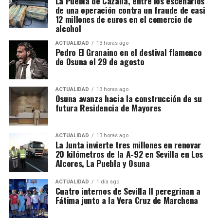
La Puebla de Cazalla, entre los escenarios
últimos años se ha renovado el firme de cerca de 90
de una operación contra un fraude de casi
he encontrado en las fuentes oficiales consultadas
kilómetros de la A-92, con una inversión aproximada
12 millones de euros en el comercio de
datos que permitan identificar públicamente a las
de 36 millones de euros. En la provincia de Sevilla se
alcohol
empresas o a los detenidos de La Puebla, de modo
han ejecutado actuaciones anteriores entre Sevilla y
ACTUALIDAD
13 horas ago
que no sería responsable atribuir nombres o
Alcalá de Guadaíra, Arahal y Paradas, así como en
Pedro El Granaino en el destival flamenco
negocios concretos sin confirmación documental.
otros sectores próximos a Morón y La Puebla de
de Osuna el 29 de agosto
Cazalla.
El Plan Extraordinario de Asfaltado contempla una
ACTUALIDAD
13 horas ago
Osuna avanza hacia la construcción de su
inversión global de 151,5 millones de euros en
futura Residencia de Mayores
Andalucía para intervenir en alrededor de 1.000
kilómetros pertenecientes a 137 carreteras
ACTUALIDAD
13 horas ago
autonómicas. Para la provincia de Sevilla se
La Junta invierte tres millones en renovar
reservan 24 millones de euros destinados a
20 kilómetros de la A-92 en Sevilla en Los
actuaciones en 43 carreteras.
Alcores, La Puebla y Osuna
En el conjunto de Andalucía está previsto actuar
ACTUALIDAD
1 día ago
Cuatro internos de Sevilla II peregrinan a
sobre 126 kilómetros de la A-92 repartidos entre las
Fátima junto a la Vera Cruz de Marchena
provincias de Sevilla, Málaga, Granada y Almería.