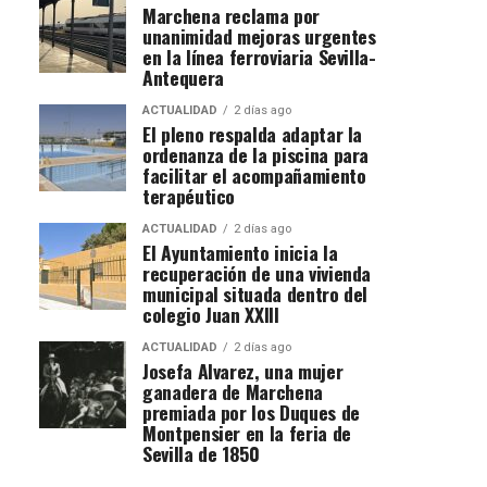
Marchena reclama por
unanimidad mejoras urgentes
en la línea ferroviaria Sevilla-
Antequera
ACTUALIDAD
2 días ago
El pleno respalda adaptar la
ordenanza de la piscina para
facilitar el acompañamiento
terapéutico
ACTUALIDAD
2 días ago
El Ayuntamiento inicia la
recuperación de una vivienda
municipal situada dentro del
colegio Juan XXIII
ACTUALIDAD
2 días ago
Josefa Alvarez, una mujer
ganadera de Marchena
premiada por los Duques de
Montpensier en la feria de
Sevilla de 1850