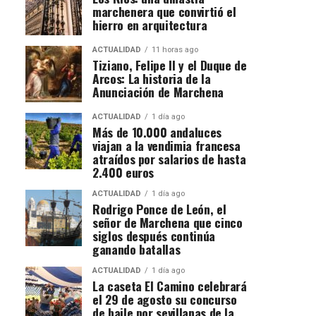
marchenera que convirtió el
hierro en arquitectura
ACTUALIDAD
11 horas ago
Tiziano, Felipe II y el Duque de
Arcos: La historia de la
Anunciación de Marchena
ACTUALIDAD
1 día ago
Más de 10.000 andaluces
viajan a la vendimia francesa
atraídos por salarios de hasta
2.400 euros
ACTUALIDAD
1 día ago
Rodrigo Ponce de León, el
señor de Marchena que cinco
siglos después continúa
ganando batallas
ACTUALIDAD
1 día ago
La caseta El Camino celebrará
el 29 de agosto su concurso
de baile por sevillanas de la