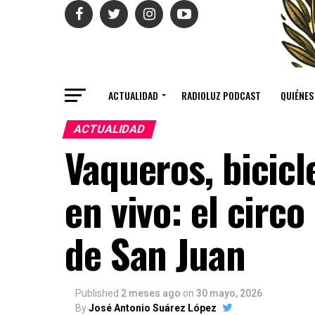
ACTUALIDAD
RADIOLUZ PODCAST
QUIÉNES
ACTUALIDAD
Vaqueros, bicicl
en vivo: el circo
de San Juan
Published
2 meses ago
on
30 mayo, 2026
By
José Antonio Suárez López