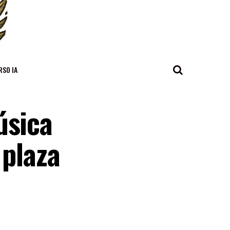
RSO IA
úsica
 plaza