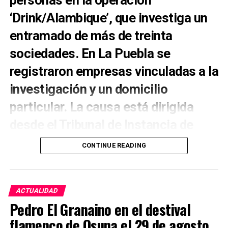
personas en la operación
‘Drink/Alambique’, que investiga un
entramado de más de treinta
sociedades. En La Puebla se
registraron empresas vinculadas a la
investigación y un domicilio
particular. La causa está dirigida
desde el Tribunal de Instancia de
Morón de la Frontera.
CONTINUE READING
La Puebla de Cazalla aparece directamente
vinculada a una de las mayores operaciones contra
el fraude fiscal conocidas este verano en Andalucía.
ACTUALIDAD
La Policía Nacional, el Servicio de Vigilancia
Pedro El Granaino en el destival
Aduanera y el Área de Inspección Financiera de la
flamenco de Osuna el 29 de agosto
Agencia Tributaria han desarticulado una