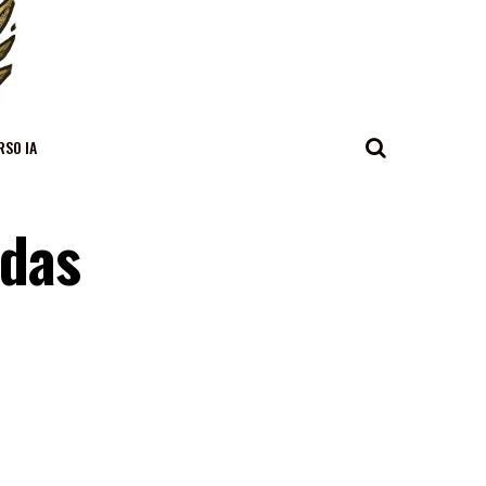
RSO IA
adas