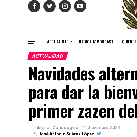
ACTUALIDAD
RADIOLUZ PODCAST
QUIÉNES
ACTUALIDAD
Navidades alter
para dar la bien
primer zazen de
Published
2 años ago
on
14 diciembre, 2024
By
José Antonio Suárez López