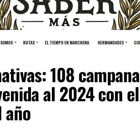
 SOMOS
RUTAS
EL TIEMPO EN MARCHENA
HERMANDADES
CU
nativas: 108 campan
venida al 2024 con el
l año