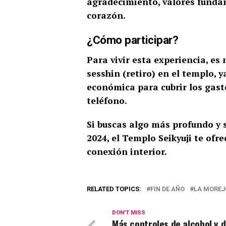
agradecimiento, valores funda
corazón.
¿Cómo participar?
Para vivir esta experiencia, es
sesshin (retiro) en el templo, 
económica para cubrir los gasto
teléfono.
Si buscas algo más profundo y si
2024, el Templo Seikyuji te ofr
conexión interior.
RELATED TOPICS:
FIN DE AÑO
LA MORE
DON'T MISS
Más controles de alcohol y 