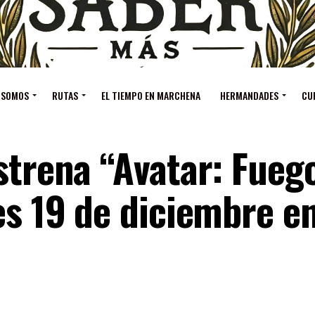
 SOMOS
RUTAS
EL TIEMPO EN MARCHENA
HERMANDADES
CU
strena “Avatar: Fueg
es 19 de diciembre e