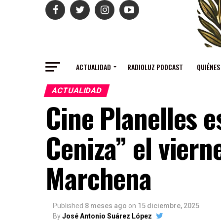
ACTUALIDAD
RADIOLUZ PODCAST
QUIÉNES
ACTUALIDAD
Cine Planelles e
Ceniza” el viern
Marchena
Published
8 meses ago
on
15 diciembre, 2025
By
José Antonio Suárez López