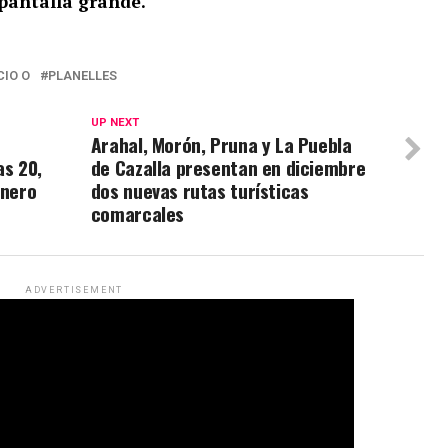
pantalla grande.
CIO O
PLANELLES
UP NEXT
o
Arahal, Morón, Pruna y La Puebla
as 20,
de Cazalla presentan en diciembre
enero
dos nuevas rutas turísticas
comarcales
ADVERTISEMENT