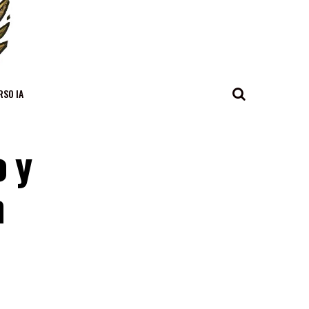
RSO IA
o y
n