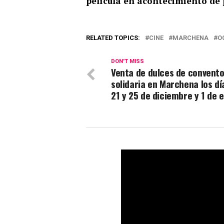
película en acontecimiento de 
RELATED TOPICS:
CINE
MARCHENA
O
DON'T MISS
Venta de dulces de convent
solidaria en Marchena los dí
21 y 25 de diciembre y 1 de 