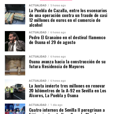
La Pastoral Penitenciaria sevillana desarrolla su
ACTUALIDAD
5 horas ago
La Puebla de Cazalla, entre los escenarios
La estructura medieval debió de ser más baja,
labor tanto dentro de los centros como mediante
de una operación contra un fraude de casi
sencilla y vinculada a la tradición mudéjar de las
actividades formativas, religiosas y de
12 millones de euros en el comercio de
primeras parroquias sevillanas. Sobre aquella torre
acompañamiento. Su trabajo busca mantener el
alcohol
preexistente se levantó posteriormente el cuerpo de
vínculo de las personas privadas de libertad con la
ACTUALIDAD
6 horas ago
campanas que hoy domina el perfil monumental de
sociedad y con la comunidad cristiana, contando
Pedro El Granaino en el destival flamenco
Marchena, abierto mediante dos grandes arcos en
de Osuna el 29 de agosto
para ello con capellanes, voluntarios y entidades
cada una de sus cuatro caras y decorado con ladrillo
colaboradoras.
y cerámica vidriada.
ACTUALIDAD
6 horas ago
Osuna avanza hacia la construcción de su
El primer dato documental conocido sobre la
futura Residencia de Mayores
transformación aparece en 1567. Aquel año, Hernán
Ruiz II, maestro mayor del Arzobispado de Sevilla y
ACTUALIDAD
6 horas ago
uno de los grandes arquitectos del Renacimiento
La Junta invierte tres millones en renovar
andaluz, viajó a Marchena para visitar las torres de
20 kilómetros de la A-92 en Sevilla en Los
Alcores, La Puebla y Osuna
San Juan y San Miguel. El desplazamiento se realizó
por orden del provisor general del Arzobispado,
ACTUALIDAD
1 día ago
duró tres días y fue remunerado con 54 reales. La
Cuatro internos de Sevilla II peregrinan a
anotación se conserva en el Libro de Cuentas de