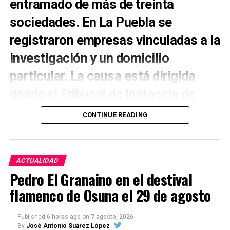
entramado de más de treinta
sociedades. En La Puebla se
registraron empresas vinculadas a la
investigación y un domicilio
particular. La causa está dirigida
desde el Tribunal de Instancia de
Morón de la Frontera.
CONTINUE READING
La Puebla de Cazalla aparece directamente
vinculada a una de las mayores operaciones contra
el fraude fiscal conocidas este verano en Andalucía.
ACTUALIDAD
La Policía Nacional, el Servicio de Vigilancia
Pedro El Granaino en el destival
Aduanera y el Área de Inspección Financiera de la
flamenco de Osuna el 29 de agosto
Agencia Tributaria han desarticulado una
organización presuntamente dedicada a defraudar
el IVA en la comercialización de bebidas alcohólicas
Published
6 horas ago
on
7 agosto, 2026
By
José Antonio Suárez López