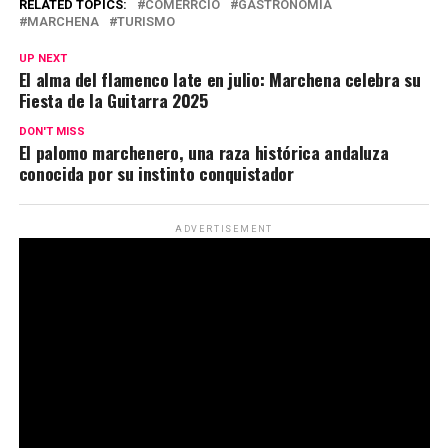
RELATED TOPICS:
COMERRCIO
GASTRONOMÍA
MARCHENA
TURISMO
UP NEXT
El alma del flamenco late en julio: Marchena celebra su
Fiesta de la Guitarra 2025
DON'T MISS
El palomo marchenero, una raza histórica andaluza
conocida por su instinto conquistador
ADVERTISEMENT