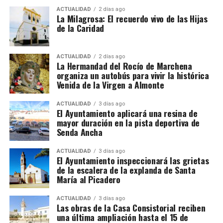
responder a momentos diferentes de una obra
ACTUALIDAD
2 días ago
La Milagrosa: El recuerdo vivo de las Hijas
prolongada: 1580 podría corresponder al contrato,
de la Caridad
al proyecto o al comienzo de la intervención,
mientras que los trabajos de terminación pudieron
extenderse durante los años siguientes.
ACTUALIDAD
2 días ago
La Hermandad del Rocío de Marchena
organiza un autobús para vivir la histórica
El resultado fue una torre en la que conviven la
Venida de la Virgen a Almonte
tradición constructiva mudéjar y el lenguaje
renacentista. El cuerpo de campanas presenta
ACTUALIDAD
3 días ago
El Ayuntamiento aplicará una resina de
grandes arcos de medio punto, mientras que el friso
mayor duración en la pista deportiva de
y el chapitel incorporan azulejería, uno de los
Senda Ancha
elementos más característicos de la arquitectura
religiosa marchenera. El Plan Especial de Protección
ACTUALIDAD
3 días ago
El Ayuntamiento inspeccionará las grietas
del Conjunto Histórico de Marchena describe
de la escalera de la explanda de Santa
precisamente la torre como una construcción
María al Picadero
rematada por chapitel y decorada con azulejos tanto
en el friso como en su coronación.
ACTUALIDAD
3 días ago
Las obras de la Casa Consistorial reciben
una última ampliación hasta el 15 de
La lectura de los muros permite plantear que el