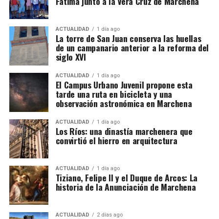
Fátima junto a la Vera Cruz de Marchena
Fábrica de la parroquia de San Juan.
ACTUALIDAD
1 día ago
Sin embargo, el historiador del arte Alfredo J.
La torre de San Juan conserva las huellas
Morales advierte de que la brevedad del documento
de un campanario anterior a la reforma del
impide conocer el alcance exacto de aquella
siglo XVI
intervención. La expresión utilizada en las cuentas
ACTUALIDAD
1 día ago
—«visitar la torre de San Juan e San Miguel»— podría
El Campus Urbano Juvenil propone esta
referirse tanto a la preparación de una obra como a
tarde una ruta en bicicleta y una
una simple inspección sobre el estado de
observación astronómica en Marchena
conservación de los campanarios. Morales señala,
ACTUALIDAD
1 día ago
además, que no localizó otras referencias
Los Ríos: una dinastía marchenera que
posteriores que permitieran relacionar directamente
convirtió el hierro en arquitectura
a Hernán Ruiz con la ejecución material de la torre
de San Juan.
ACTUALIDAD
1 día ago
Tiziano, Felipe II y el Duque de Arcos: La
La situación es diferente en Santa María de la Mota,
historia de la Anunciación de Marchena
donde sí existe una abundante documentación sobre
el trabajo de Hernán Ruiz, la compra de ladrillos,
ACTUALIDAD
2 días ago
madera, cal y piedra, y la participación de canteros,