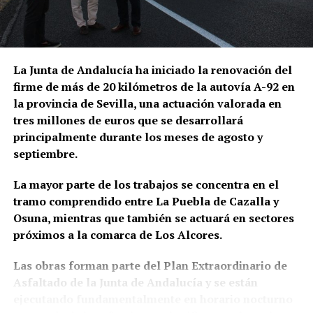
cuentas bancarias vinculadas a la investigación y
solicitar judicialmente el embargo de once
inmuebles. En domicilios relacionados con uno de
los principales investigados fueron intervenidos
La Junta de Andalucía ha iniciado la renovación del
además 66.000 euros en efectivo, junto con relojes
firme de más de 20 kilómetros de la autovía A-92 en
de lujo, dispositivos electrónicos y abundante
la provincia de Sevilla, una actuación valorada en
documentación.
tres millones de euros que se desarrollará
principalmente durante los meses de agosto y
Las pesquisas patrimoniales apuntan también a que
septiembre.
parte de los beneficios obtenidos presuntamente
mediante el fraude habría sido desviada hacia una
La mayor parte de los trabajos se concentra en el
sociedad patrimonial, utilizada para canalizar el
tramo comprendido entre La Puebla de Cazalla y
dinero y mantener inmuebles relacionados con
Osuna, mientras que también se actuará en sectores
algunos de los principales investigados. Es
próximos a la comarca de Los Alcores.
precisamente esta parte del entramado la que
fundamenta la investigación paralela por supuesto
Las obras forman parte del Plan Extraordinario de
blanqueo de capitales.
Asfaltado de la Junta de Andalucía y se están
ejecutando fundamentalmente en horario nocturno
La operación adquiere así especial relevancia para