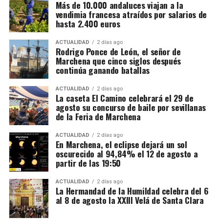
Más de 10.000 andaluces viajan a la
albañiles y ceramistas. Esa diferencia obliga a ser
vendimia francesa atraídos por salarios de
prudentes al atribuirle el actual campanario de San
hasta 2.400 euros
Juan: está demostrada su presencia en 1567, pero no
ACTUALIDAD
2 días ago
se conserva, al menos entre la documentación
Rodrigo Ponce de León, el señor de
publicada, un contrato completo que confirme que
Marchena que cinco siglos después
dirigió toda la obra.
continúa ganando batallas
La terminación de la torre y de su remate aparece
ACTUALIDAD
2 días ago
La caseta El Camino celebrará el 29 de
vinculada a Diego de Velasco, arquitecto y escultor
agosto su concurso de baile por sevillanas
activo en el ambiente artístico sevillano de finales
de la Feria de Marchena
del siglo XVI. Una publicación de la Junta de
Andalucía atribuye a Velasco el chapitel que corona
ACTUALIDAD
2 días ago
En Marchena, el eclipse dejará un sol
la torre y lo fecha en 1580, al tiempo que menciona
oscurecido al 94,84% el 12 de agosto a
la existencia de un proyecto anterior de Hernán Ruiz
partir de las 19:50
II.
ACTUALIDAD
2 días ago
La Hermandad de la Humildad celebra del 6
Otras cronologías sitúan todavía a Diego de Velasco
al 8 de agosto la XXIII Velá de Santa Clara
trabajando en la terminación de la torre y del
chapitel en torno a 1592. Las dos fechas podrían