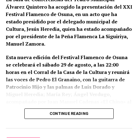
Álvarez Quintero ha acogido la presentación del XXI
Puebla de Cazalla, Valencia, Badajoz y Córdoba,
Festival Flamenco de Osuna, en un acto que ha
además del registro de un domicilio particular en La
estado presidido por el delegado municipal de
Puebla de Cazalla. La información oficial no precisa,
Cultura, Jesús Heredia, quien ha estado acompañado
al menos por ahora, cuántas de las nueve empresas
por el presidente de la Peña Flamenca La Siguiriya,
registradas se encontraban concretamente en el
Manuel Zamora.
municipio sevillano, por lo que no sería correcto
atribuir a La Puebla la totalidad de esos registros.
Esta nueva edición del Festival Flamenco de Osuna
se celebrará el sábado 29 de agosto, a las 22:00
La operación se desarrolló bajo la dirección de la
horas en el Corral de la Casa de la Cultura y reunirá
Sección Civil y de Instrucción del Tribunal de
las voces de Pedro El Granaino, con la guitarra de
Instancia de Morón de la Frontera, plaza número 2,
Patrocinio Hijo y las palmas de Luis Dorado y
órgano judicial competente en la investigación. La
Miguel Heredia; María Rey; Ángel Verdugo,
existencia y actual denominación de este Tribunal
acompañado por Juan Manuel Cadenas «El Chino» al
de Instancia está igualmente recogida por el
toque y María José e Isabel León a las palmas y
Ministerio de Justicia.
CONTINUE READING
Montse Cortés acompañada por la guitarra de
Una estructura de más de treinta
Eduardo Cortés.
sociedades
Por su parte, podremos disfrutar también del baile