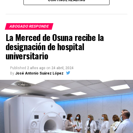
Viernes 22 – Utrera
Exaltación a la Feria
, a cargo del
ABOGADO RESPONDE
diseñador Vier Márquez.
La Merced de Osuna recibe la
21:00 h – Templo de
designación de hospital
Consolación. Entrada gratuita.
universitario
Published
2 años ago
on
24 abril, 2024
Sábado 23 – Marchena (Pre-Feria)
By
José Antonio Suárez López
Concierto de Nyno Vargas,
Cristóbal Chaves y artistas
locales
.
22:30 h – Antiguo parque de
atracciones. Entrada gratuita.