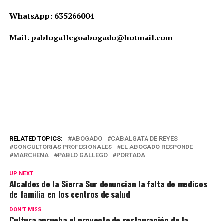
WhatsApp: 635266004
Mail: pablogallegoabogado@hotmail.com
RELATED TOPICS:
ABOGADO
CABALGATA DE REYES
CONCULTORIAS PROFESIONALES
EL ABOGADO RESPONDE
MARCHENA
PABLO GALLEGO
PORTADA
UP NEXT
Alcaldes de la Sierra Sur denuncian la falta de medicos
de familia en los centros de salud
DON'T MISS
Cultura aprueba el proyecto de restauración de la