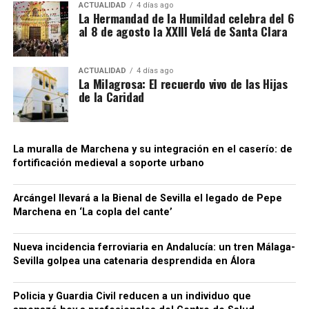
ACTUALIDAD
4 días ago
demanda, con lo cual usted recupera su
Manuel Amaya
.
La Hermandad de la Humildad celebra del 6
PABLO J. GALLEGO (ABOGADO)
al 8 de agosto la XXIII Velá de Santa Clara
dinero y paga “cero” a dichos
22:00 h – Gratuito.
Despacho en MARCHENA: 954844003
profesionales.
ACTUALIDAD
4 días ago
Móvil: 635266004
En estas circunstancias el cliente o
La Milagrosa: El recuerdo vivo de las Hijas
Los Mickis (25 aniversario)
.
de la Caridad
consumidor recupera un “buen dinerito”
23:00 h – Gratuito.
WhatsApp: 635266004
que siempre viene bien en los tiempos
Mail: pablogallegoabogado@hotmail.com
que corren y lo único que tiene que hacer
Martes 2 – Sevilla (Noches de la
La muralla de Marchena y su integración en el caserío: de
fortificación medieval a soporte urbano
es contactar con un Abogado
Maestranza)
especializado en asuntos bancarios que
Arcángel llevará a la Bienal de Sevilla el legado de Pepe
le lleve el caso, le asesore e informe. Así
Marchena en ‘La copla del cante’
Joaquín Sabina – Hola y adiós
.
de sencillo y ya tiene usted “un dinerito
21:00 h – Plaza de Toros.
Nueva incidencia ferroviaria en Andalucía: un tren Málaga-
extra para las próximas vacaciones”, que
Sevilla golpea una catenaria desprendida en Álora
merecidas las tenemos todos.
Miércoles 3 – Utrera (Preferia, Plaza
Policia y Guardia Civil reducen a un individuo que
del Altozano)