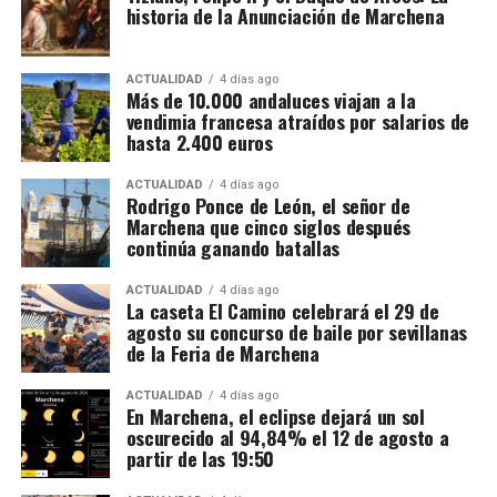
historia de la Anunciación de Marchena
movimientos relacionados con 173 cuentas
bancarias. A partir de esa documentación detectaron
importantes volúmenes de alcohol procedentes de
ACTUALIDAD
4 días ago
Más de 10.000 andaluces viajan a la
depósitos fiscales de otros países de la Unión
vendimia francesa atraídos por salarios de
Europea, principalmente Países Bajos y Portugal,
hasta 2.400 euros
destinados posteriormente a depósitos fiscales
españoles.
ACTUALIDAD
4 días ago
Rodrigo Ponce de León, el señor de
Marchena que cinco siglos después
El mecanismo investigado aprovechaba el régimen
continúa ganando batallas
fiscal aplicable a este tipo de mercancías. Las
bebidas eran introducidas mediante empresas que la
ACTUALIDAD
4 días ago
La caseta El Camino celebrará el 29 de
investigación denomina “introductoras” y circulaban
agosto su concurso de baile por sevillanas
en determinadas fases bajo un régimen suspensivo
de la Feria de Marchena
de IVA e impuestos especiales. Después se sucedían
Mientras unos sectores eran demolidos por
transmisiones de la mercancía entre diferentes
considerarse obstáculos para el desarrollo urbano,
ACTUALIDAD
4 días ago
En Marchena, el eclipse dejará un sol
sociedades instrumentales dentro de los depósitos
otros quedaban incorporados a las nuevas
oscurecido al 94,84% el 12 de agosto a
fiscales.
construcciones.
partir de las 19:50
El supuesto fraude se produciría cuando intervenían
Precisamente esa incorporación parece haber