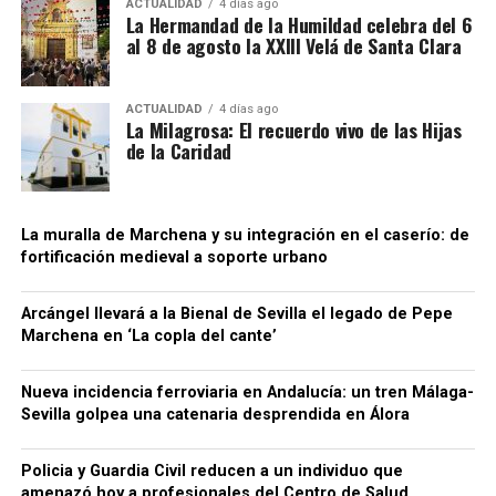
ACTUALIDAD
4 días ago
sociedades que no ingresaban las cuotas de IVA
La Hermandad de la Humildad celebra del 6
contribuido a la conservación de algunos tramos.
al 8 de agosto la XXIII Velá de Santa Clara
correspondientes antes de que el producto llegase
Bellido considera que buena parte del recinto ha
finalmente a las empresas distribuidoras. Al reducir
sobrevivido porque quedó integrado en el
artificialmente la carga fiscal, estas últimas podían
urbanismo posterior.
ACTUALIDAD
4 días ago
La Milagrosa: El recuerdo vivo de las Hijas
colocar las bebidas en el mercado a precios
de la Caridad
notablemente inferiores a los de competidores que
sí cumplían con sus obligaciones tributarias. La
Agencia Tributaria considera que este
procedimiento generaba también una situación de
La muralla de Marchena y su integración en el caserío: de
fortificación medieval a soporte urbano
competencia desleal dentro del sector.
Para dificultar el seguimiento de las operaciones, la
Arcángel llevará a la Bienal de Sevilla el legado de Pepe
organización habría empleado además sociedades
Marchena en ‘La copla del cante’
instrumentales, testaferros y facturas falsas,
siempre según la investigación policial y tributaria.
Nueva incidencia ferroviaria en Andalucía: un tren Málaga-
Conviene mantener esta precisión: los hechos se
Sevilla golpea una catenaria desprendida en Álora
Una cuestión pendiente: medir
encuentran todavía dentro de un procedimiento
judicial y las personas investigadas conservan su
Policia y Guardia Civil reducen a un individuo que
las diferencias de cota
presunción de inocencia mientras no exista una
amenazó hoy a profesionales del Centro de Salud