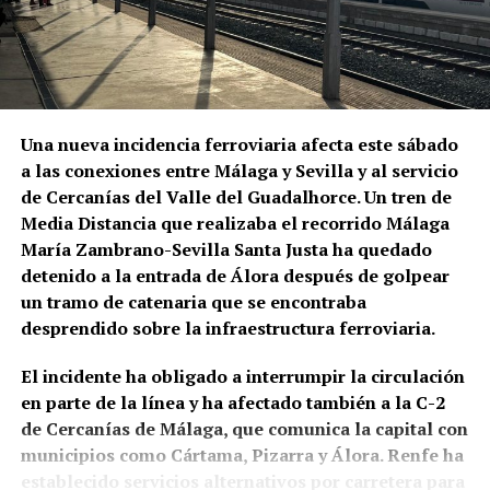
teatros, plazas de toros y grandes compañías. La
programación identifica entre las figuras esenciales
modificaciones del sistema
de aquella época a La Niña de los Peines, Manuel
defensivo
Vallejo y Pepe Marchena.
La muralla continuó siendo una infraestructura
Pepe Marchena, en el centro de
Una nueva incidencia ferroviaria afecta este sábado
militar durante la Baja Edad Media. Después de las
a las conexiones entre Málaga y Sevilla y al servicio
aquella transformación
destrucciones sufridas en el siglo XIV,
se acometió
de Cercanías del Valle del Guadalhorce. Un tren de
una importante reconstrucción hacia 1430 bajo
Media Distancia que realizaba el recorrido Málaga
José Tejada Martín, Pepe Marchena, fue uno de los
Pedro Ponce de León, con autorización pontificia de
María Zambrano-Sevilla Santa Justa ha quedado
artistas que mejor representó aquel cambio de
Martín V. Bellido atribuye a esta fase la
detenido a la entrada de Álora después de golpear
escala. Su enorme popularidad durante las décadas
rehabilitación de lienzos deteriorados, la
un tramo de catenaria que se encontraba
centrales del siglo XX estuvo vinculada a los
construcción de torres semicirculares y la
desprendido sobre la infraestructura ferroviaria.
fandangos, los cantes libres y los cantes de ida y
configuración de la actual Puerta de Sevilla o Arco
vuelta, pero también a una forma extremadamente
de la Rosa.
El incidente ha obligado a interrumpir la circulación
personal de ornamentar la melodía que generó
en parte de la línea y ha afectado también a la C-2
seguidores, imitadores y también intensas
Durante el siglo XVI siguieron produciéndose
de Cercanías de Málaga, que comunica la capital con
controversias entre los defensores de distintas
intervenciones.
En el sector nororiental de la
municipios como Cártama, Pizarra y Álora. Renfe ha
concepciones del flamenco. DeFlamenco recuerda
Alcazaba se documentaron contrafuertes de
establecido servicios alternativos por carretera para