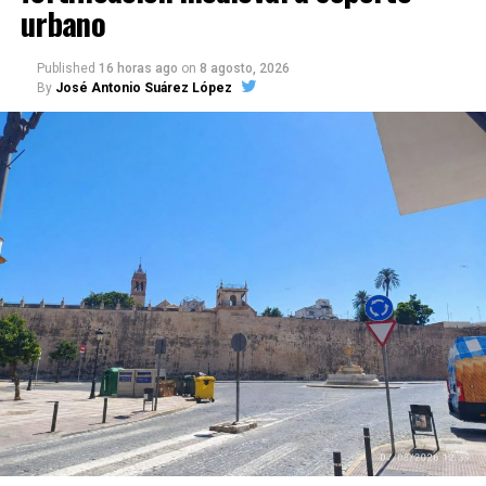
urbano
Published
16 horas ago
on
8 agosto, 2026
By
José Antonio Suárez López