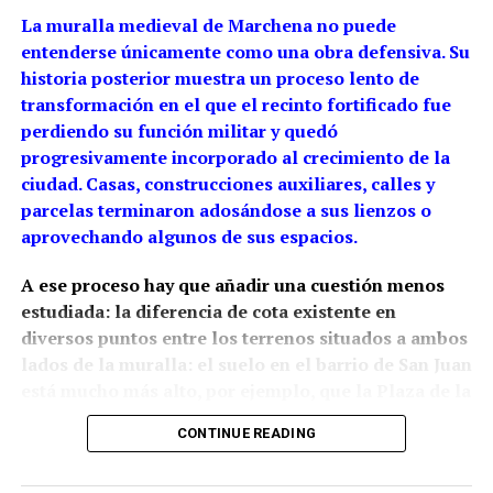
La muralla medieval de Marchena no puede
entenderse únicamente como una obra defensiva. Su
historia posterior muestra un proceso lento de
transformación en el que el recinto fortificado fue
perdiendo su función militar y quedó
progresivamente incorporado al crecimiento de la
ciudad. Casas, construcciones auxiliares, calles y
parcelas terminaron adosándose a sus lienzos o
aprovechando algunos de sus espacios.
A ese proceso hay que añadir una cuestión menos
estudiada: la diferencia de cota existente en
diversos puntos entre los terrenos situados a ambos
lados de la muralla: el suelo en el barrio de San Juan
está mucho más alto, por ejemplo, que la Plaza de la
Constitución.
La arqueología ha demostrado que
CONTINUE READING
esta relación con el relieve estaba presente desde la
propia construcción medieval, aunque las cotas