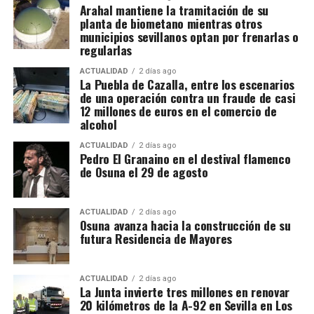
Arahal mantiene la tramitación de su
planta de biometano mientras otros
Registros en La Puebla de Cazalla
municipios sevillanos optan por frenarlas o
regularlas
La conexión con La Puebla no es meramente
territorial. La fase operativa se desarrolló el pasado
ACTUALIDAD
2 días ago
La Puebla de Cazalla, entre los escenarios
14 de julio de 2026 y comprendió nueve entradas y
de una operación contra un fraude de casi
registros en sociedades mercantiles situadas en La
12 millones de euros en el comercio de
alcohol
Puebla de Cazalla, Valencia, Badajoz y Córdoba,
además del registro de un domicilio particular en La
ACTUALIDAD
2 días ago
Puebla de Cazalla. La información oficial no precisa,
Pedro El Granaino en el destival flamenco
de Osuna el 29 de agosto
al menos por ahora, cuántas de las nueve empresas
registradas se encontraban concretamente en el
municipio sevillano, por lo que no sería correcto
ACTUALIDAD
2 días ago
El siglo XIX transforma
Osuna avanza hacia la construcción de su
atribuir a La Puebla la totalidad de esos registros.
futura Residencia de Mayores
definitivamente la relación entre
La operación se desarrolló bajo la dirección de la
Sección Civil y de Instrucción del Tribunal de
muralla y ciudad
ACTUALIDAD
2 días ago
Instancia de Morón de la Frontera, plaza número 2,
La Junta invierte tres millones en renovar
20 kilómetros de la A-92 en Sevilla en Los
órgano judicial competente en la investigación. La
El proceso de ocupación fue acompañado por otro