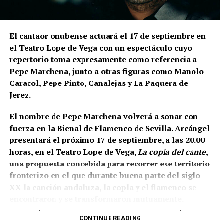
expresamente el desnivel del cerro de La Mota.
En la
parte superior levantaron la muralla y, en una
posición inferior, una
estructura ataludada que
El cantaor onubense actuará el 17 de septiembre en
inicialmente servía como refuerzo o contrafuerte y
el Teatro Lope de Vega con un espectáculo cuyo
que posteriormente adquirió función de antemuro o
repertorio toma expresamente como referencia a
barbacana.
Entre ambas estructuras se fueron
Pepe Marchena, junto a otras figuras como Manolo
colocando rellenos de tierra separados por
Caracol, Pepe Pinto, Canalejas y La Paquera de
tongadas de cal hasta conformar la liza,
Jerez.
documentada a una cota de 133,48 metros sobre el
nivel del mar.
El nombre de Pepe Marchena volverá a sonar con
fuerza en la Bienal de Flamenco de Sevilla. Arcángel
presentará el próximo 17 de septiembre, a las 20.00
horas, en el Teatro Lope de Vega,
La copla del cante
,
una propuesta concebida para recorrer ese territorio
fronterizo en el que durante buena parte del siglo
XX la canción andaluza, la copla y el flamenco se
encontraron y se transformaron mutuamente.
CONTINUE READING