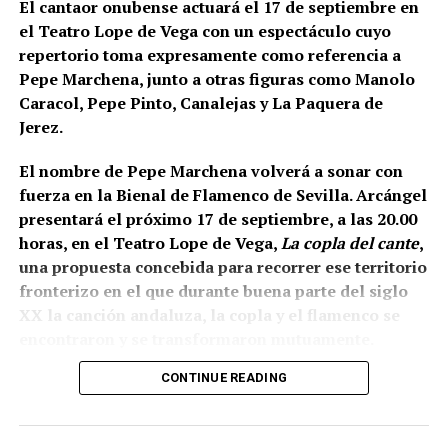
El cantaor onubense actuará el 17 de septiembre en
inicialmente servía como refuerzo o contrafuerte y
el Teatro Lope de Vega con un espectáculo cuyo
que posteriormente adquirió función de antemuro o
repertorio toma expresamente como referencia a
barbacana.
Entre ambas estructuras se fueron
Pepe Marchena, junto a otras figuras como Manolo
colocando rellenos de tierra separados por
Caracol, Pepe Pinto, Canalejas y La Paquera de
tongadas de cal hasta conformar la liza,
Jerez.
documentada a una cota de 133,48 metros sobre el
nivel del mar.
El nombre de Pepe Marchena volverá a sonar con
fuerza en la Bienal de Flamenco de Sevilla. Arcángel
presentará el próximo 17 de septiembre, a las 20.00
horas, en el Teatro Lope de Vega,
La copla del cante
,
una propuesta concebida para recorrer ese territorio
fronterizo en el que durante buena parte del siglo
XX la canción andaluza, la copla y el flamenco se
encontraron y se transformaron mutuamente.
CONTINUE READING
La propia organización ha definido el espectáculo
como una revisión del estrecho vínculo histórico
entre flamenco y copla, pero existe un dato