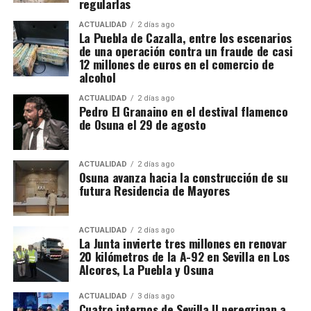
regularlas
La conexión con La Puebla no es meramente
territorial. La fase operativa se desarrolló el pasado
ACTUALIDAD
2 días ago
La Puebla de Cazalla, entre los escenarios
14 de julio de 2026 y comprendió nueve entradas y
de una operación contra un fraude de casi
registros en sociedades mercantiles situadas en La
12 millones de euros en el comercio de
alcohol
Puebla de Cazalla, Valencia, Badajoz y Córdoba,
además del registro de un domicilio particular en La
ACTUALIDAD
2 días ago
Puebla de Cazalla. La información oficial no precisa,
Pedro El Granaino en el destival flamenco
de Osuna el 29 de agosto
al menos por ahora, cuántas de las nueve empresas
registradas se encontraban concretamente en el
municipio sevillano, por lo que no sería correcto
ACTUALIDAD
2 días ago
El siglo XIX transforma
Osuna avanza hacia la construcción de su
atribuir a La Puebla la totalidad de esos registros.
futura Residencia de Mayores
definitivamente la relación entre
La operación se desarrolló bajo la dirección de la
Sección Civil y de Instrucción del Tribunal de
muralla y ciudad
ACTUALIDAD
2 días ago
Instancia de Morón de la Frontera, plaza número 2,
La Junta invierte tres millones en renovar
20 kilómetros de la A-92 en Sevilla en Los
órgano judicial competente en la investigación. La
El proceso de ocupación fue acompañado por otro
Alcores, La Puebla y Osuna
existencia y actual denominación de este Tribunal
fenómeno: la demolición de los tramos que
de Instancia está igualmente recogida por el
dificultaban la circulación y la expansión urbana.
ACTUALIDAD
3 días ago
Ministerio de Justicia.
Cuatro internos de Sevilla II peregrinan a