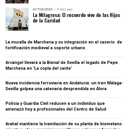
finalmente a las empresas distribuidoras. Al reducir
sobrevivido porque quedó integrado en el
artificialmente la carga fiscal, estas últimas podían
urbanismo posterior.
ACTUALIDAD
4 días ago
La Milagrosa: El recuerdo vivo de las Hijas
colocar las bebidas en el mercado a precios
de la Caridad
notablemente inferiores a los de competidores que
sí cumplían con sus obligaciones tributarias. La
Agencia Tributaria considera que este
procedimiento generaba también una situación de
La muralla de Marchena y su integración en el caserío: de
fortificación medieval a soporte urbano
competencia desleal dentro del sector.
Para dificultar el seguimiento de las operaciones, la
Arcángel llevará a la Bienal de Sevilla el legado de Pepe
organización habría empleado además sociedades
Marchena en ‘La copla del cante’
instrumentales, testaferros y facturas falsas,
siempre según la investigación policial y tributaria.
Nueva incidencia ferroviaria en Andalucía: un tren Málaga-
Conviene mantener esta precisión: los hechos se
Sevilla golpea una catenaria desprendida en Álora
Una cuestión pendiente: medir
encuentran todavía dentro de un procedimiento
judicial y las personas investigadas conservan su
Policia y Guardia Civil reducen a un individuo que
las diferencias de cota
presunción de inocencia mientras no exista una
amenazó hoy a profesionales del Centro de Salud
resolución judicial firme.
El estudio arqueológico de Bellido confirma que la
Arahal mantiene la tramitación de su planta de biometano
topografía desempeñó un papel importante desde la