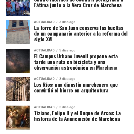
Fátima junto a la Vera Cruz de Marchena
Bellido señala que durante el siglo XIX se
Una estructura de más de treinta
produjeron importantes destrucciones:
desapareció
buena parte de la Puerta de Osuna, se abrió la calle
sociedades
ACTUALIDAD
3 días ago
La torre de San Juan conserva las huellas
San Francisco cortando el recinto,
la apertura de la
de un campanario anterior a la reforma del
calle Zurbarán afectó al lienzo que comunicaba el
Detrás de las operaciones aparentemente ordinarias
siglo XVI
recinto principal con la Alcazaba y también
de importación y distribución de alcohol, los
desapareció lo poco que quedaba de la Puerta de
investigadores aseguran haber descubierto una
ACTUALIDAD
3 días ago
El Campus Urbano Juvenil propone esta
Écija que ya habia sido demolida junto a la barriada
arquitectura empresarial mucho más compleja. El
tarde una ruta en bicicleta y una
del mismo nombre en 1650 por orden del virrey de
entramado estaría compuesto por más de treinta
observación astronómica en Marchena
Napoles.
sociedades, cada una con una función determinada,
además de una estructura empresarial paralela que
ACTUALIDAD
3 días ago
Los Ríos: una dinastía marchenera que
habría servido para canalizar fondos procedentes de
convirtió el hierro en arquitectura
la actividad presuntamente delictiva.
La dimensión del trabajo policial y tributario queda
ACTUALIDAD
3 días ago
Tiziano, Felipe II y el Duque de Arcos: La
reflejada en otro dato: los investigadores analizaron
historia de la Anunciación de Marchena
movimientos relacionados con 173 cuentas
bancarias. A partir de esa documentación detectaron