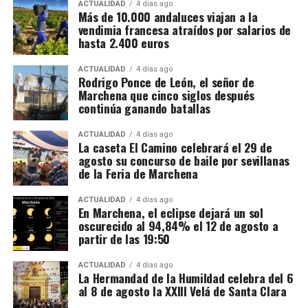
importantes volúmenes de alcohol procedentes de
ACTUALIDAD
4 días ago
Más de 10.000 andaluces viajan a la
depósitos fiscales de otros países de la Unión
vendimia francesa atraídos por salarios de
Europea, principalmente Países Bajos y Portugal,
hasta 2.400 euros
destinados posteriormente a depósitos fiscales
españoles.
ACTUALIDAD
4 días ago
Rodrigo Ponce de León, el señor de
Marchena que cinco siglos después
El mecanismo investigado aprovechaba el régimen
continúa ganando batallas
fiscal aplicable a este tipo de mercancías. Las
bebidas eran introducidas mediante empresas que la
ACTUALIDAD
4 días ago
La caseta El Camino celebrará el 29 de
investigación denomina “introductoras” y circulaban
agosto su concurso de baile por sevillanas
en determinadas fases bajo un régimen suspensivo
de la Feria de Marchena
de IVA e impuestos especiales. Después se sucedían
Mientras unos sectores eran demolidos por
transmisiones de la mercancía entre diferentes
considerarse obstáculos para el desarrollo urbano,
ACTUALIDAD
4 días ago
En Marchena, el eclipse dejará un sol
sociedades instrumentales dentro de los depósitos
otros quedaban incorporados a las nuevas
oscurecido al 94,84% el 12 de agosto a
fiscales.
construcciones.
partir de las 19:50
El supuesto fraude se produciría cuando intervenían
Precisamente esa incorporación parece haber
ACTUALIDAD
4 días ago
sociedades que no ingresaban las cuotas de IVA
La Hermandad de la Humildad celebra del 6
contribuido a la conservación de algunos tramos.
al 8 de agosto la XXIII Velá de Santa Clara
correspondientes antes de que el producto llegase
Bellido considera que buena parte del recinto ha