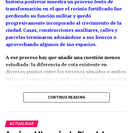
historia posterior muestra un proceso lento de
transformación en el que el recinto fortificado fue
perdiendo su función militar y quedó
progresivamente incorporado al crecimiento de la
ciudad. Casas, construcciones auxiliares, calles y
parcelas terminaron adosándose a sus lienzos o
aprovechando algunos de sus espacios.
A ese proceso hay que añadir una cuestión menos
estudiada: la diferencia de cota existente en
diversos puntos entre los terrenos situados a ambos
lados de la muralla: el suelo en el barrio de San Juan
está mucho más alto, por ejemplo, que la Plaza de la
Constitución.
La arqueología ha demostrado que
CONTINUE READING
esta relación con el relieve estaba presente desde la
propia construcción medieval, aunque las cotas
actuales son también resultado de siglos de
rellenos, excavaciones y modificaciones urbanas.
ACTUALIDAD