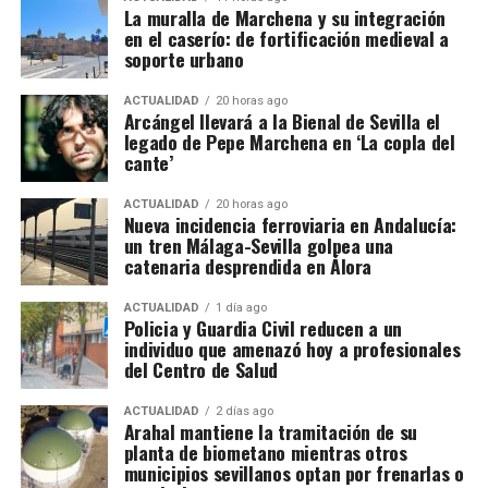
seguridad tanto de los profesionales como de los
en parte del suelo urbano disponible.
La muralla de Marchena y su integración
Agencia Tributaria han desarticulado una
pacientes que acuden al centro.
en el caserío: de fortificación medieval a
organización presuntamente dedicada a defraudar
1828: viviendas expresamente
soporte urbano
el IVA en la comercialización de bebidas alcohólicas
adosadas a la muralla
y a introducir posteriormente parte de las ganancias
ACTUALIDAD
20 horas ago
Arcángel llevará a la Bienal de Sevilla el
en el circuito legal mediante operaciones de
legado de Pepe Marchena en ‘La copla del
La documentación de 1828 confirma que
José
blanqueo de capitales.
cante’
Cantero solicitó permiso para adosar una vivienda
La investigación, bautizada como ‘Drink/Alambique’,
en los Arquillos de la Rosa. Francisco Díaz pidió
ACTUALIDAD
20 horas ago
Nueva incidencia ferroviaria en Andalucía:
se ha saldado por el momento con 13 personas
construir en una rinconada formada por la «muralla
un tren Málaga-Sevilla golpea una
detenidas y otras cuatro investigadas. Hacienda
redonda» de la Plaza de los Hortelanos. Antonio
catenaria desprendida en Álora
calcula provisionalmente en 11,9 millones de euros
García Pargañeda recibió cuatro varas en los
las cuotas de IVA presuntamente defraudadas
Arquillos de la Rosa con obligación de edificar en
ACTUALIDAD
1 día ago
Policia y Guardia Civil reducen a un
durante los ejercicios fiscales comprendidos entre
quince días. Pedro del Campillo solicitó intervenir
individuo que amenazó hoy a profesionales
2018 y 2025. La cifra, advierten los investigadores,
sobre un «terraplén intermedio entre las murallas».
del Centro de Salud
todavía podría aumentar a medida que se estudie la
documentación intervenida.
ACTUALIDAD
2 días ago
Arahal mantiene la tramitación de su
planta de biometano mientras otros
Registros en La Puebla de Cazalla
municipios sevillanos optan por frenarlas o