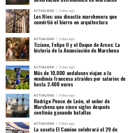
Napoles.
sociedades, cada una con una función determinada,
además de una estructura empresarial paralela que
ACTUALIDAD
2 días ago
Los Ríos: una dinastía marchenera que
habría servido para canalizar fondos procedentes de
convirtió el hierro en arquitectura
la actividad presuntamente delictiva.
La dimensión del trabajo policial y tributario queda
ACTUALIDAD
3 días ago
Tiziano, Felipe II y el Duque de Arcos: La
reflejada en otro dato: los investigadores analizaron
historia de la Anunciación de Marchena
movimientos relacionados con 173 cuentas
bancarias. A partir de esa documentación detectaron
importantes volúmenes de alcohol procedentes de
ACTUALIDAD
3 días ago
Más de 10.000 andaluces viajan a la
depósitos fiscales de otros países de la Unión
vendimia francesa atraídos por salarios de
Europea, principalmente Países Bajos y Portugal,
hasta 2.400 euros
destinados posteriormente a depósitos fiscales
españoles.
ACTUALIDAD
3 días ago
Rodrigo Ponce de León, el señor de
Marchena que cinco siglos después
El mecanismo investigado aprovechaba el régimen
continúa ganando batallas
fiscal aplicable a este tipo de mercancías. Las
bebidas eran introducidas mediante empresas que la
ACTUALIDAD
3 días ago
La caseta El Camino celebrará el 29 de
investigación denomina “introductoras” y circulaban