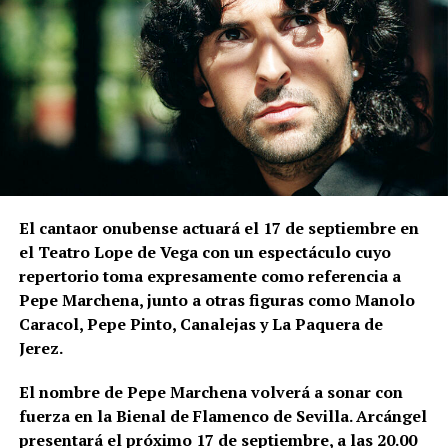
zona elevada de La Mota.
Las excavaciones realizadas en el sector nororiental
de la Alcazaba son especialmente relevantes para
comprender la relación entre muralla y topografía.
Bellido señala que los constructores aprovecharon
expresamente el desnivel del cerro de La Mota.
En la
parte superior levantaron la muralla y, en una
posición inferior, una
estructura ataludada que
El cantaor onubense actuará el 17 de septiembre en
inicialmente servía como refuerzo o contrafuerte y
el Teatro Lope de Vega con un espectáculo cuyo
que posteriormente adquirió función de antemuro o
repertorio toma expresamente como referencia a
barbacana.
Entre ambas estructuras se fueron
Pepe Marchena, junto a otras figuras como Manolo
colocando rellenos de tierra separados por
Caracol, Pepe Pinto, Canalejas y La Paquera de
tongadas de cal hasta conformar la liza,
Jerez.
documentada a una cota de 133,48 metros sobre el
nivel del mar.
El nombre de Pepe Marchena volverá a sonar con
fuerza en la Bienal de Flamenco de Sevilla. Arcángel
presentará el próximo 17 de septiembre, a las 20.00