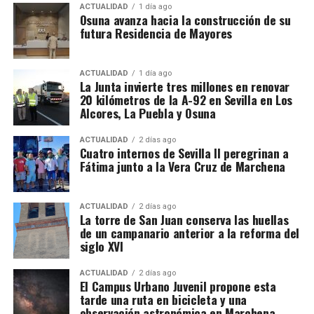
municipio sevillano, por lo que no sería correcto
ACTUALIDAD
1 día ago
El siglo XIX transforma
Osuna avanza hacia la construcción de su
atribuir a La Puebla la totalidad de esos registros.
futura Residencia de Mayores
definitivamente la relación entre
La operación se desarrolló bajo la dirección de la
Sección Civil y de Instrucción del Tribunal de
muralla y ciudad
ACTUALIDAD
1 día ago
Instancia de Morón de la Frontera, plaza número 2,
La Junta invierte tres millones en renovar
20 kilómetros de la A-92 en Sevilla en Los
órgano judicial competente en la investigación. La
El proceso de ocupación fue acompañado por otro
Alcores, La Puebla y Osuna
existencia y actual denominación de este Tribunal
fenómeno: la demolición de los tramos que
de Instancia está igualmente recogida por el
dificultaban la circulación y la expansión urbana.
ACTUALIDAD
2 días ago
Ministerio de Justicia.
Cuatro internos de Sevilla II peregrinan a
Fátima junto a la Vera Cruz de Marchena
Bellido señala que durante el siglo XIX se
Una estructura de más de treinta
produjeron importantes destrucciones:
desapareció
buena parte de la Puerta de Osuna, se abrió la calle
sociedades
ACTUALIDAD
2 días ago
La torre de San Juan conserva las huellas
San Francisco cortando el recinto,
la apertura de la
de un campanario anterior a la reforma del
calle Zurbarán afectó al lienzo que comunicaba el
Detrás de las operaciones aparentemente ordinarias
siglo XVI
recinto principal con la Alcazaba y también
de importación y distribución de alcohol, los
desapareció lo poco que quedaba de la Puerta de
investigadores aseguran haber descubierto una
ACTUALIDAD
2 días ago
El Campus Urbano Juvenil propone esta
Écija que ya habia sido demolida junto a la barriada
arquitectura empresarial mucho más compleja. El
tarde una ruta en bicicleta y una
del mismo nombre en 1650 por orden del virrey de
entramado estaría compuesto por más de treinta
observación astronómica en Marchena