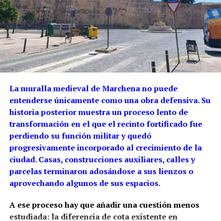
La muralla medieval de Marchena no puede
entenderse únicamente como una obra defensiva. Su
historia posterior muestra un proceso lento de
transformación en el que el recinto fortificado fue
perdiendo su función militar y quedó
progresivamente incorporado al crecimiento de la
ciudad. Casas, construcciones auxiliares, calles y
parcelas terminaron adosándose a sus lienzos o
aprovechando algunos de sus espacios.
A ese proceso hay que añadir una cuestión menos
estudiada: la diferencia de cota existente en