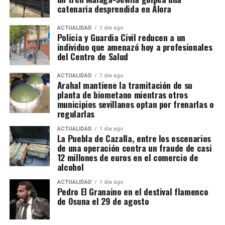
detenidas y otras cuatro investigadas. Hacienda
redonda» de la Plaza de los Hortelanos. Antonio
catenaria desprendida en Álora
calcula provisionalmente en 11,9 millones de euros
García Pargañeda recibió cuatro varas en los
las cuotas de IVA presuntamente defraudadas
Arquillos de la Rosa con obligación de edificar en
ACTUALIDAD
1 día ago
Policia y Guardia Civil reducen a un
durante los ejercicios fiscales comprendidos entre
quince días. Pedro del Campillo solicitó intervenir
individuo que amenazó hoy a profesionales
2018 y 2025. La cifra, advierten los investigadores,
sobre un «terraplén intermedio entre las murallas».
del Centro de Salud
todavía podría aumentar a medida que se estudie la
documentación intervenida.
ACTUALIDAD
1 día ago
Arahal mantiene la tramitación de su
planta de biometano mientras otros
Registros en La Puebla de Cazalla
municipios sevillanos optan por frenarlas o
regularlas
La conexión con La Puebla no es meramente
territorial. La fase operativa se desarrolló el pasado
ACTUALIDAD
1 día ago
La Puebla de Cazalla, entre los escenarios
14 de julio de 2026 y comprendió nueve entradas y
de una operación contra un fraude de casi
registros en sociedades mercantiles situadas en La
12 millones de euros en el comercio de
alcohol
Puebla de Cazalla, Valencia, Badajoz y Córdoba,
además del registro de un domicilio particular en La
ACTUALIDAD
1 día ago
Puebla de Cazalla. La información oficial no precisa,
Pedro El Granaino en el destival flamenco
de Osuna el 29 de agosto
al menos por ahora, cuántas de las nueve empresas
registradas se encontraban concretamente en el