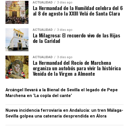
precisamente esta parte del entramado la que
ACTUALIDAD
3 días ago
La Hermandad de la Humildad celebra del 6
fundamenta la investigación paralela por supuesto
al 8 de agosto la XXIII Velá de Santa Clara
blanqueo de capitales.
La operación adquiere así especial relevancia para
ACTUALIDAD
3 días ago
La Milagrosa: El recuerdo vivo de las Hijas
la Sierra Sur sevillana. No se trata únicamente de
de la Caridad
que La Puebla de Cazalla figure entre las
localidades donde se practicaron registros: la
investigación está siendo dirigida judicialmente
ACTUALIDAD
3 días ago
La Hermandad del Rocío de Marchena
desde Morón de la Frontera, situando una causa de
organiza un autobús para vivir la histórica
alcance nacional —con conexiones empresariales en
Venida de la Virgen a Almonte
cuatro provincias y movimientos comerciales
internacionales— dentro del ámbito judicial más
Arcángel llevará a la Bienal de Sevilla el legado de Pepe
próximo a la comarca.
Marchena en ‘La copla del cante’
La investigación continúa abierta, por lo que habrá
Nueva incidencia ferroviaria en Andalucía: un tren Málaga-
que esperar a la evolución de las diligencias para
Sevilla golpea una catenaria desprendida en Álora
conocer con mayor precisión el número de
sociedades y personas de La Puebla de Cazalla