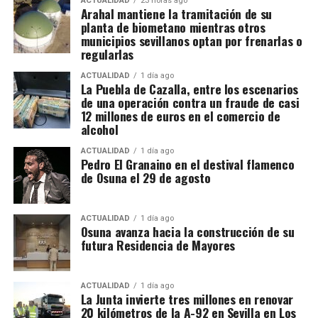
ACTUALIDAD
23 horas ago
día importancia».
Arahal mantiene la tramitación de su
importantes volúmenes de alcohol procedentes de
planta de biometano mientras otros
depósitos fiscales de otros países de la Unión
municipios sevillanos optan por frenarlas o
El delegado ha puesto en valor el cartel de esta
Europea, principalmente Países Bajos y Portugal,
regularlas
edición, asegurando que «está caracterizado por ese
destinados posteriormente a depósitos fiscales
equilibrio y esa diferencia de voces y también de
ACTUALIDAD
1 día ago
españoles.
La Puebla de Cazalla, entre los escenarios
estilos», lo que permitirá ofrecer al público una
de una operación contra un fraude de casi
propuesta variada.
12 millones de euros en el comercio de
El mecanismo investigado aprovechaba el régimen
alcohol
fiscal aplicable a este tipo de mercancías. Las
Asimismo, ha tenido palabras de reconocimiento
bebidas eran introducidas mediante empresas que la
ACTUALIDAD
1 día ago
para el cantaor ursaonense Ángel Verdugo, de quien
Pedro El Granaino en el destival flamenco
investigación denomina “introductoras” y circulaban
ha señalado que «su voz es una voz flamenca, una
de Osuna el 29 de agosto
en determinadas fases bajo un régimen suspensivo
voz que gusta y es de Osuna», añadiendo que «el
de IVA e impuestos especiales. Después se sucedían
Ayuntamiento tiene que estar para que muestre su
transmisiones de la mercancía entre diferentes
ACTUALIDAD
1 día ago
arte y su forma de entender el flamenco». En este
Osuna avanza hacia la construcción de su
sociedades instrumentales dentro de los depósitos
sentido, también ha tenido palabras de apoyo y
futura Residencia de Mayores
fiscales.
reconocimiento para el pianista local Javier Cecilia,
“quien nos hará disfrutar el día antes con su
El supuesto fraude se produciría cuando intervenían
ACTUALIDAD
1 día ago
espectáculo Sincerarte, en este mismo espacio”.
La Junta invierte tres millones en renovar
sociedades que no ingresaban las cuotas de IVA
20 kilómetros de la A-92 en Sevilla en Los
correspondientes antes de que el producto llegase