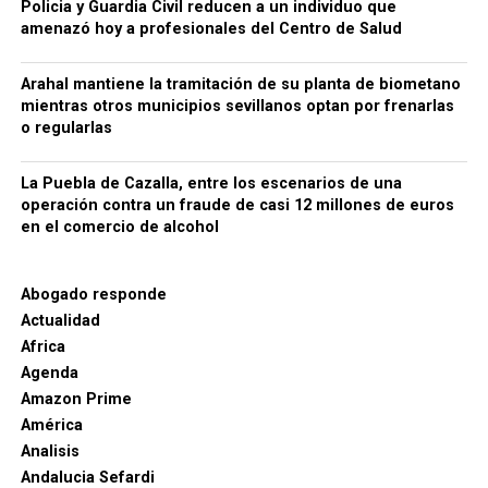
Policia y Guardia Civil reducen a un individuo que
afectadas, su función concreta dentro del entramado
amenazó hoy a profesionales del Centro de Salud
y el destino judicial de los detenidos. Por ahora, no
he encontrado en las fuentes oficiales consultadas
Arahal mantiene la tramitación de su planta de biometano
datos que permitan identificar públicamente a las
mientras otros municipios sevillanos optan por frenarlas
empresas o a los detenidos de La Puebla, de modo
o regularlas
que no sería responsable atribuir nombres o
negocios concretos sin confirmación documental.
La Puebla de Cazalla, entre los escenarios de una
operación contra un fraude de casi 12 millones de euros
en el comercio de alcohol
Abogado responde
Actualidad
Africa
Agenda
Amazon Prime
América
Analisis
Andalucia Sefardi