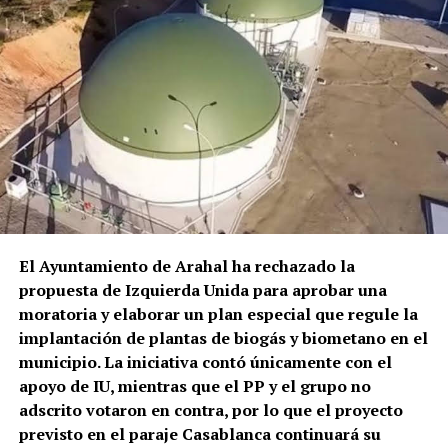
tardaron entre 30 y 40 minutos en llegar porque se
tiempo para convertirse en un repertorio que los
encontraban atendiendo otros servicios. Una vez
cantaores contemporáneos siguen interrogando,
reducido y atendido sanitariamente, el hombre fue
reinterpretando y haciendo suyo.
sacado en una silla de ruedas y trasladado en
ambulancia al Hospital Universitario La Merced de
Osuna.
El episodio no es un hecho completamente aislado.
Profesionales consultados por este medio vienen
alertando de repetidos episodios de amenazas,
comportamientos agresivos y situaciones
El Ayuntamiento de Arahal ha rechazado la
conflictivas en el centro de salud, algunos
propuesta de Izquierda Unida para aprobar una
relacionados, según estos testimonios, con personas
moratoria y elaborar un plan especial que regule la
que llegan bajo los efectos de drogas.
implantación de plantas de biogás y biometano en el
municipio. La iniciativa contó únicamente con el
La preocupación por las agresiones a sanitarios no
apoyo de IU, mientras que el PP y el grupo no
es nueva. El Área de Gestión Sanitaria de Osuna puso
adscrito votaron en contra, por lo que el proyecto
en marcha este mismo año formación específica con
previsto en el paraje Casablanca continuará su
la Guardia Civil para prevenir y afrontar este tipo de