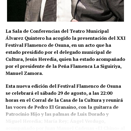
La conexión con La Puebla no es meramente
territorial. La fase operativa se desarrolló el pasado
14 de julio de 2026 y comprendió nueve entradas y
La Sala de Conferencias del Teatro Municipal
registros en sociedades mercantiles situadas en La
Álvarez Quintero ha acogido la presentación del XXI
Puebla de Cazalla, Valencia, Badajoz y Córdoba,
Festival Flamenco de Osuna, en un acto que ha
además del registro de un domicilio particular en La
estado presidido por el delegado municipal de
Puebla de Cazalla. La información oficial no precisa,
Cultura, Jesús Heredia, quien ha estado acompañado
al menos por ahora, cuántas de las nueve empresas
por el presidente de la Peña Flamenca La Siguiriya,
registradas se encontraban concretamente en el
Manuel Zamora.
municipio sevillano, por lo que no sería correcto
atribuir a La Puebla la totalidad de esos registros.
Esta nueva edición del Festival Flamenco de Osuna
se celebrará el sábado 29 de agosto, a las 22:00
La operación se desarrolló bajo la dirección de la
horas en el Corral de la Casa de la Cultura y reunirá
Sección Civil y de Instrucción del Tribunal de
las voces de Pedro El Granaino, con la guitarra de
Instancia de Morón de la Frontera, plaza número 2,
Patrocinio Hijo y las palmas de Luis Dorado y
órgano judicial competente en la investigación. La
Miguel Heredia; María Rey; Ángel Verdugo,
existencia y actual denominación de este Tribunal
acompañado por Juan Manuel Cadenas «El Chino» al
de Instancia está igualmente recogida por el