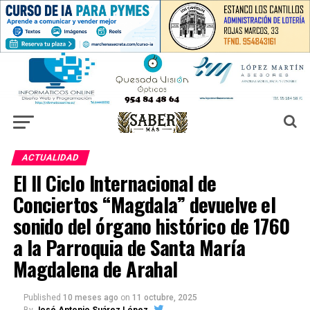
ACTUALIDAD
El II Ciclo Internacional de
Conciertos “Magdala” devuelve el
sonido del órgano histórico de 1760
a la Parroquia de Santa María
Magdalena de Arahal
Published
10 meses ago
on
11 octubre, 2025
By
José Antonio Suárez López