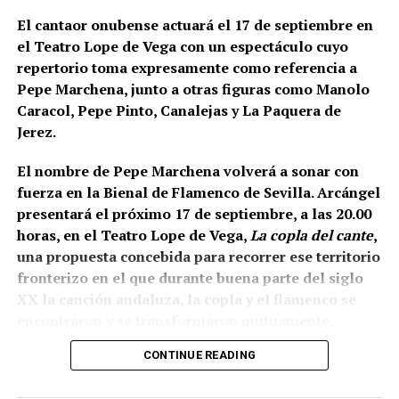
El cantaor onubense actuará el 17 de septiembre en
el Teatro Lope de Vega con un espectáculo cuyo
repertorio toma expresamente como referencia a
Pepe Marchena, junto a otras figuras como Manolo
Caracol, Pepe Pinto, Canalejas y La Paquera de
Jerez.
El nombre de Pepe Marchena volverá a sonar con
fuerza en la Bienal de Flamenco de Sevilla. Arcángel
presentará el próximo 17 de septiembre, a las 20.00
horas, en el Teatro Lope de Vega,
La copla del cante
,
una propuesta concebida para recorrer ese territorio
fronterizo en el que durante buena parte del siglo
XX la canción andaluza, la copla y el flamenco se
encontraron y se transformaron mutuamente.
CONTINUE READING
La propia organización ha definido el espectáculo
como una revisión del estrecho vínculo histórico