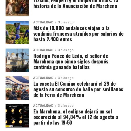
Las entradas, que tendrán un coste de 10€
historia de la Anunciación de Marchena
66.000 euros, relojes de lujo y bienes
anticipadas y 15€ en taquilla, se pueden adquirir en
la Casa de la Cultura, en la Oficina de Turismo o a
bloqueados
ACTUALIDAD
3 días ago
través del siguiente
Más de 10.000 andaluces viajan a la
La actuación policial ha permitido bloquear 35
enlace:
https://osunacultura.sacatuentrada.es/
vendimia francesa atraídos por salarios de
cuentas bancarias vinculadas a la investigación y
hasta 2.400 euros
solicitar judicialmente el embargo de once
inmuebles. En domicilios relacionados con uno de
ACTUALIDAD
3 días ago
Rodrigo Ponce de León, el señor de
los principales investigados fueron intervenidos
Marchena que cinco siglos después
además 66.000 euros en efectivo, junto con relojes
continúa ganando batallas
de lujo, dispositivos electrónicos y abundante
documentación.
ACTUALIDAD
3 días ago
La caseta El Camino celebrará el 29 de
agosto su concurso de baile por sevillanas
Las pesquisas patrimoniales apuntan también a que
de la Feria de Marchena
parte de los beneficios obtenidos presuntamente
mediante el fraude habría sido desviada hacia una
ACTUALIDAD
3 días ago
En Marchena, el eclipse dejará un sol
sociedad patrimonial, utilizada para canalizar el
oscurecido al 94,84% el 12 de agosto a
dinero y mantener inmuebles relacionados con
partir de las 19:50
algunos de los principales investigados. Es