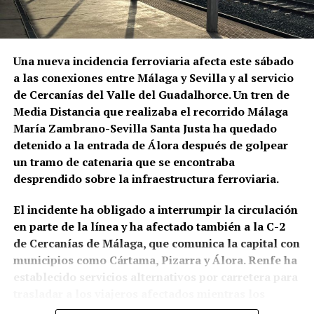
de aquella época a La Niña de los Peines, Manuel
Vallejo y Pepe Marchena.
Pepe Marchena, en el centro de
Una nueva incidencia ferroviaria afecta este sábado
a las conexiones entre Málaga y Sevilla y al servicio
aquella transformación
de Cercanías del Valle del Guadalhorce. Un tren de
Media Distancia que realizaba el recorrido Málaga
José Tejada Martín, Pepe Marchena, fue uno de los
María Zambrano-Sevilla Santa Justa ha quedado
artistas que mejor representó aquel cambio de
detenido a la entrada de Álora después de golpear
escala. Su enorme popularidad durante las décadas
un tramo de catenaria que se encontraba
centrales del siglo XX estuvo vinculada a los
desprendido sobre la infraestructura ferroviaria.
fandangos, los cantes libres y los cantes de ida y
vuelta, pero también a una forma extremadamente
El incidente ha obligado a interrumpir la circulación
personal de ornamentar la melodía que generó
en parte de la línea y ha afectado también a la C-2
seguidores, imitadores y también intensas
de Cercanías de Málaga, que comunica la capital con
controversias entre los defensores de distintas
municipios como Cártama, Pizarra y Álora. Renfe ha
concepciones del flamenco. DeFlamenco recuerda
establecido servicios alternativos por carretera para
que llegó a alcanzar una fama hasta entonces
trasladar a los viajeros afectados mientras los
desconocida en el género y subraya la personalidad
equipos técnicos trabajan en la zona.